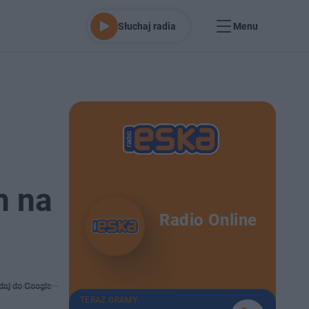
Słuchaj radia
Menu
m na
Radio Online
daj do Google
TERAZ GRAMY