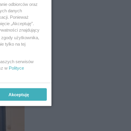
anie odbiorców oraz
nych danych
kacji. Ponieważ
ięcie „Akceptuję”.
ywatności znajdujący
ą zgody użytkownika,
 tylko na tej
 naszych serwisów
esz w
Polityce
Akceptuję
4