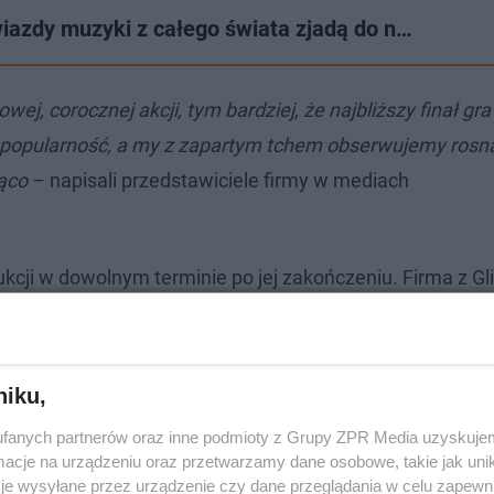
iazdy muzyki z całego świata zjadą do n…
j, corocznej akcji, tym bardziej, że najbliższy finał gra
ą popularność, a my z zapartym tchem obserwujemy rosn
ąco
– napisali przedstawiciele firmy w mediach
cji w dowolnym terminie po jej zakończeniu. Firma z Gl
ntaż, fundament i przyłącza. Licytacja odbywa się poprz
cena domu wynosi ponad 150 tys. zł
i w licytacji bierze u
niku,
fanych partnerów oraz inne podmioty z Grupy ZPR Media uzyskujem
cje na urządzeniu oraz przetwarzamy dane osobowe, takie jak unika
je wysyłane przez urządzenie czy dane przeglądania w celu zapewn