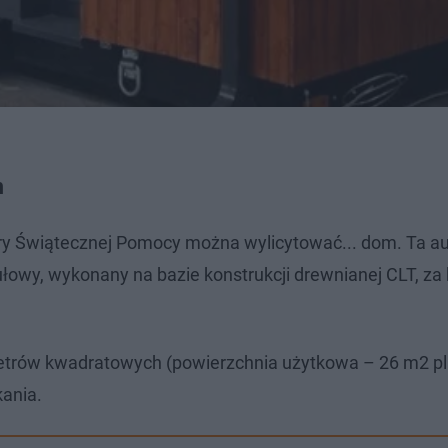
m
estry Świątecznej Pomocy można wylicytować... dom. Ta au
łowy, wykonany na bazie konstrukcji drewnianej CLT, za 
etrów kwadratowych (powierzchnia użytkowa – 26 m2 p
kania.