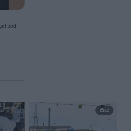
gał pod
22