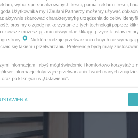
klam, wybór spersonalizowanych treści, pomiar reklam i treści, bad
 zgodą Użytkownika my i Zaufani Partnerzy możemy używać dokład
az aktywnie skanować charakterystykę urządzenia do celów identyfi
ść, prosimy o zgodę na korzystanie z tych technologii poprzez klikn
a i zawsze możesz ją zmienić/wycofać klikając przycisk ustawień pr
ogu strony
. Niektóre rodzaje przetwarzania danych nie wymagaj
iwić się takiemu przetwarzaniu. Preferencje będą miały zastosowanie
szymi informacjami, abyś mógł świadomie i komfortowo korzystać z
gółowe informacje dotyczące przetwarzania Twoich danych znajdzi
s
oraz po kliknięciu w „Ustawienia”.
trze domu, który można wylicytować:
USTAWIENIA