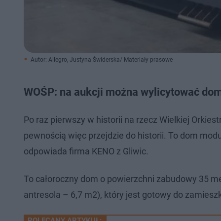
Autor: Allegro, Justyna Świderska/ Materiały prasowe
WOŚP: na aukcji można wylicytować do
Po raz pierwszy w historii na rzecz Wielkiej Orki
pewnością więc przejdzie do historii. To dom modu
odpowiada firma KENO z Gliwic.
To całoroczny dom o powierzchni zabudowy 35 m
antresola – 6,7 m2), który jest gotowy do zamiesz
POLECANY ARTYKUŁ: