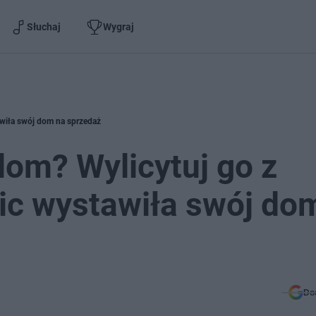
Słuchaj
Wygraj
awiła swój dom na sprzedaż
om? Wylicytuj go z
ic wystawiła swój do
Do