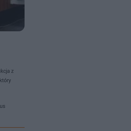
kcja z
który
lus