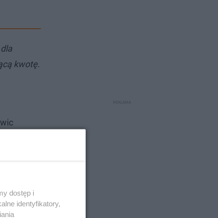
 dla
ącą kwotę.
iwic
ez
dział 14
y dostęp i
lne identyfikatory,
iania