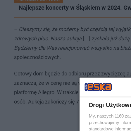
Najlepsze koncerty w Śląskiem w 2024. Gw
–
Cieszymy się, że możemy być częścią tej wyjątkowe
zdrowych płuc. Nasza aukcja
[...]
zyskała już duż
Będziemy dla Was relacjonować wszystko na bież
społecznościowych.
Gotowy dom będzie do odbioru przez zwycięzcę auk
zaznacza, że w cenę nie są wliczone transport, mo
platformę Allegro. W trakcie pisania tego artykułu,
osób. Aukcja zakończy się 7 lutego o godz. 15.
Drogi Użytkow
My, naszych 1160 zau
przechowujemy informa
standardowe informac