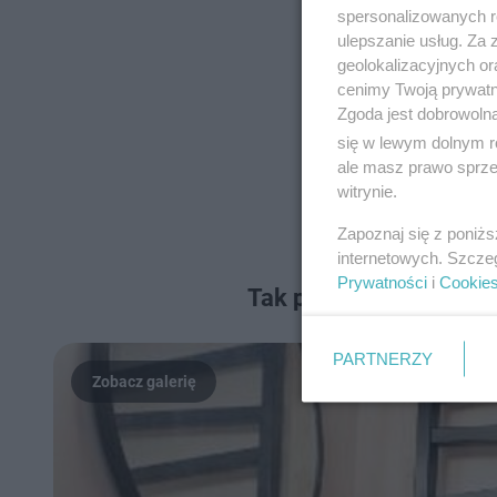
spersonalizowanych re
ulepszanie usług. Za
geolokalizacyjnych or
cenimy Twoją prywatno
Zgoda jest dobrowoln
się w lewym dolnym r
ale masz prawo sprzec
witrynie.
Zapoznaj się z poniż
internetowych. Szcze
Prywatności
i
Cookie
Tak prezentuje się wnę
PARTNERZY