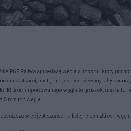
łkę PGE Paliwa sprzedażą węgla z importu, który pochod
 dociera statkami, następnie jest przesiewany, aby stworz
ło 30 proc. importowanego węgla to groszek, reszta to m
ż 5 mln ton węgla.
jest niższa więc jest szansa na kolejne obniżki cen węgla