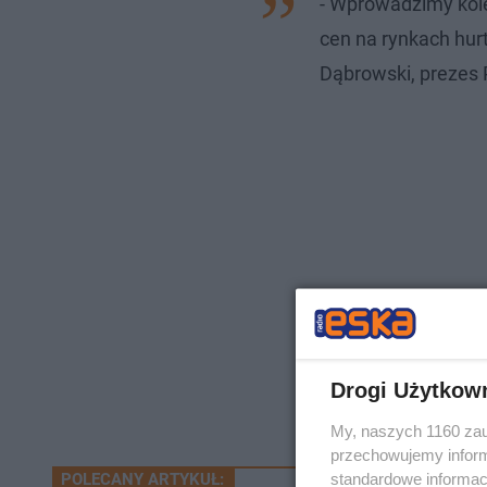
- Wprowadzimy kolej
cen na rynkach hur
Dąbrowski, prezes
Drogi Użytkow
My, naszych 1160 zau
przechowujemy informa
standardowe informac
POLECANY ARTYKUŁ: