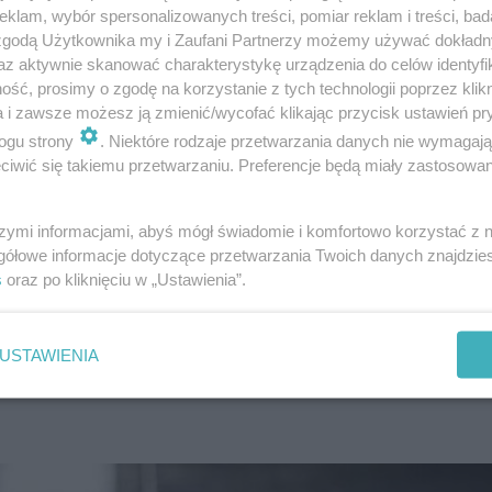
klam, wybór spersonalizowanych treści, pomiar reklam i treści, bad
średniej jakości. Górnicy zirytowani
 zgodą Użytkownika my i Zaufani Partnerzy możemy używać dokład
az aktywnie skanować charakterystykę urządzenia do celów identyfi
ść, prosimy o zgodę na korzystanie z tych technologii poprzez klikn
a i zawsze możesz ją zmienić/wycofać klikając przycisk ustawień pr
ogu strony
. Niektóre rodzaje przetwarzania danych nie wymagaj
kogroszek/groszek lub orzech będzie wynosiła 1890 zł n
iwić się takiemu przetwarzaniu. Preferencje będą miały zastosowanie
yza dla podmiotów nieobjętych zwolnieniem.
szymi informacjami, abyś mógł świadomie i komfortowo korzystać z
gółowe informacje dotyczące przetwarzania Twoich danych znajdzi
la typu miał energetyczny będzie wynosiła 1550 zł netto
s
oraz po kliknięciu w „Ustawienia”.
odmiotów nieobjętych zwolnieniem.
kopalni
USTAWIENIA