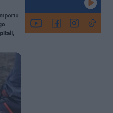
importu
go
itali,