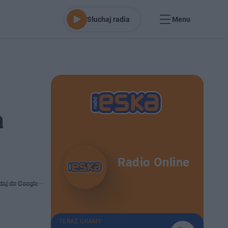
Słuchaj radia
Menu
a
Radio Online
daj do Google
TERAZ GRAMY