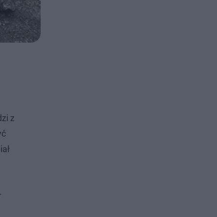
zi z
yć
iał
.