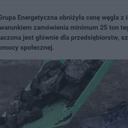
Grupa Energetyczna obniżyła cenę węgla z 
d warunkiem zamówienia minimum 25 ton te
aczona jest głównie dla przedsiębiorstw, szp
omocy społecznej.