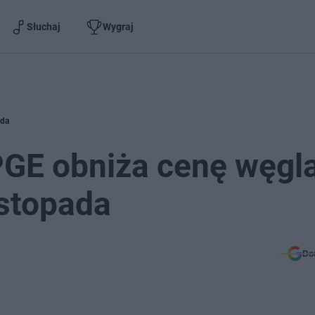
Słuchaj
Wygraj
ada
PGE obniża cenę węgl
istopada
Do