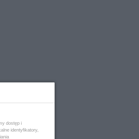
y dostęp i
lne identyfikatory,
iania