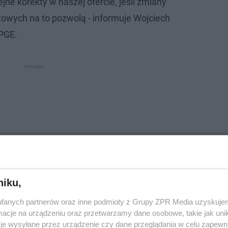
ne korekty w naszej ofercie, jeśli zmiany
towych na to pozwolą - informuje Wojciech
 PGE.
niku,
fanych partnerów oraz inne podmioty z Grupy ZPR Media uzyskujem
cje na urządzeniu oraz przetwarzamy dane osobowe, takie jak unika
je wysyłane przez urządzenie czy dane przeglądania w celu zapewn