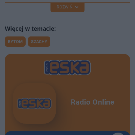
ROZWIŃ
BYTOM
SZACHY
Radio Online