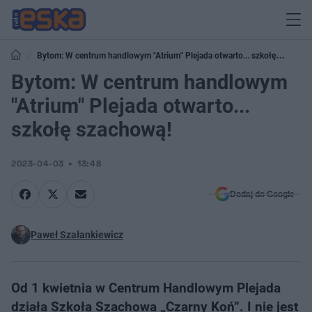
Bytom: W centrum handlowym "Atrium" Plejada otwarto... szkołę
szachową!
Bytom: W centrum handlowym
"Atrium" Plejada otwarto...
szkołę szachową!
2023-04-03
13:48
Dodaj do Google
Paweł Szałankiewicz
Od 1 kwietnia w Centrum Handlowym Plejada
działa Szkoła Szachowa „Czarny Koń”. I nie jest