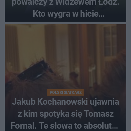
powalczy z Widzewem Łódź.
Kto wygra w hicie
Ekstraklasy?
POLSKI SIATKARZ
Jakub Kochanowski ujawnia
z kim spotyka się Tomasz
Fornal. Te słowa to absolutny