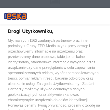
Drogi Użytkowniku,
My, naszych 1162 zaufanych partnerów oraz inne
Żaden utwór zamieszczony w serwisie nie może być powielany i
podmioty z Grupy ZPR Media uzyskujemy dostęp i
rozpowszechniany lub dalej rozpowszechniany w jakikolwiek sposób (w
tym także elektroniczny lub mechaniczny) na jakimkolwiek polu
przechowujemy informacje na urządzeniu oraz
eksploatacji w jakiejkolwiek formie, włącznie z umieszczaniem w Internecie
przetwarzamy dane osobowe, takie jak unikalne
bez pisemnej zgody właściciela praw. Jakiekolwiek użycie lub
wykorzystanie utworów w całości lub w części z naruszeniem prawa, tzn.
identyfikatory, standardowe informacje wysyłane przez
bez właściwej zgody, jest zabronione pod groźbą kary i może być ścigane
urządzenie czy dane przeglądania w celu zapewniania
prawnie.
spersonalizowanych reklam, wybór spersonalizowanych
treści, pomiar reklam i treści, badanie odbiorców oraz
ulepszanie usług. Za zgodą Użytkownika my i Zaufani
Partnerzy możemy używać dokładnych danych
geolokalizacyjnych oraz aktywnie skanować
charakterystykę urządzenia do celów identyfikacji.
O nas
Ponieważ cenimy Twoją prywatność, prosimy o zgodę na