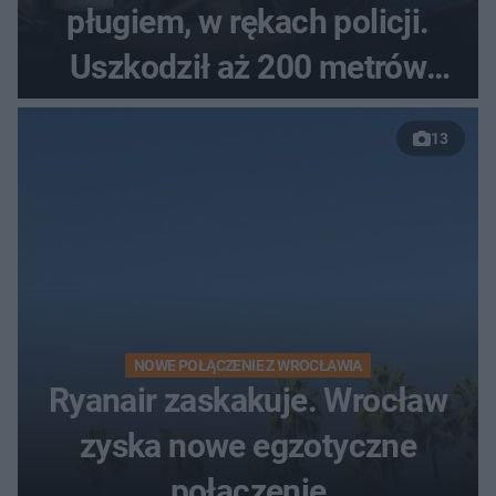
pługiem, w rękach policji.
Uszkodził aż 200 metrów
nowej drogi
13
NOWE POŁĄCZENIE Z WROCŁAWIA
Ryanair zaskakuje. Wrocław
zyska nowe egzotyczne
połączenie