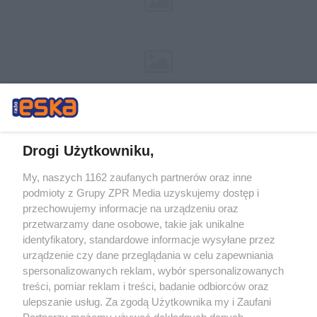
Drogi Użytkowniku,
My, naszych 1162 zaufanych partnerów oraz inne
Żaden utwór zamieszczony w serwisie nie może być powielany i
podmioty z Grupy ZPR Media uzyskujemy dostęp i
rozpowszechniany lub dalej rozpowszechniany w jakikolwiek sposób (w
tym także elektroniczny lub mechaniczny) na jakimkolwiek polu
przechowujemy informacje na urządzeniu oraz
eksploatacji w jakiejkolwiek formie, włącznie z umieszczaniem w Internecie
przetwarzamy dane osobowe, takie jak unikalne
bez pisemnej zgody właściciela praw. Jakiekolwiek użycie lub
wykorzystanie utworów w całości lub w części z naruszeniem prawa, tzn.
identyfikatory, standardowe informacje wysyłane przez
bez właściwej zgody, jest zabronione pod groźbą kary i może być ścigane
urządzenie czy dane przeglądania w celu zapewniania
prawnie.
spersonalizowanych reklam, wybór spersonalizowanych
treści, pomiar reklam i treści, badanie odbiorców oraz
ulepszanie usług. Za zgodą Użytkownika my i Zaufani