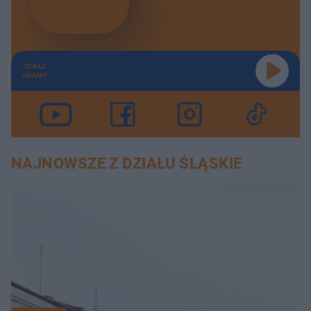
TERAZ
GRAMY
NAJNOWSZE Z DZIAŁU ŚLĄSKIE