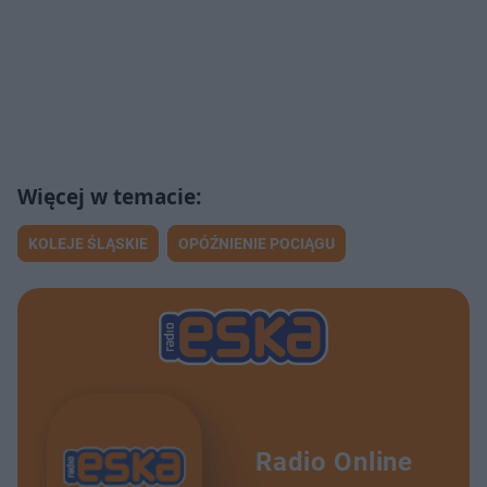
KOLEJE ŚLĄSKIE
OPÓŹNIENIE POCIĄGU
Radio Online