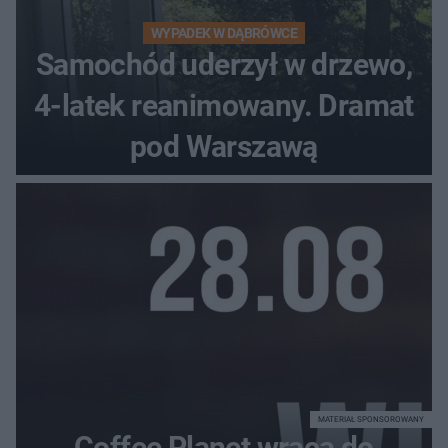
WYPADEK W DĄBRÓWCE
Samochód uderzył w drzewo,
4-latek reanimowany. Dramat
pod Warszawą
MATERIAŁ SPONSOROWANY
Coffee Planet wraca do