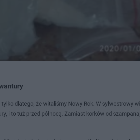
awantury
ie tylko dlatego, że witaliśmy Nowy Rok. W sylwestrowy w
tury, i to tuż przed północą. Zamiast korków od szampana