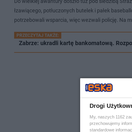
Do wielkiej awantury doszło tuż pod siedzibą Straż
łzawiącego, potłuczonych butelek i pałek baseball
potrzebowali wsparcia, więc wezwali policję. Na mie
PRZECZYTAJ TAKŻE:
Zabrze: ukradli kartę bankomatową. Rozpo
Drogi Użytkow
My, naszych 1162 zau
przechowujemy informa
standardowe informac