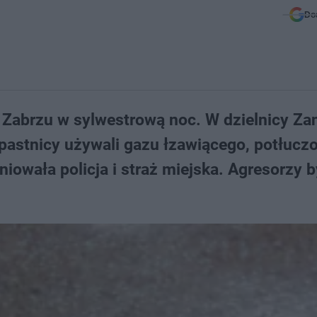
Do
w Zabrzu w sylwestrową noc. W dzielnicy Za
Napastnicy używali gazu łzawiącego, potłucz
iowała policja i straż miejska. Agresorzy by