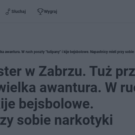
Słuchaj
Wygraj
 awantura. W ruch poszły "tulipany" i kije bejsbolowe. Napastnicy mieli przy sobie 
ter w Zabrzu. Tuż pr
wielka awantura. W ru
kije bejsbolowe.
zy sobie narkotyki