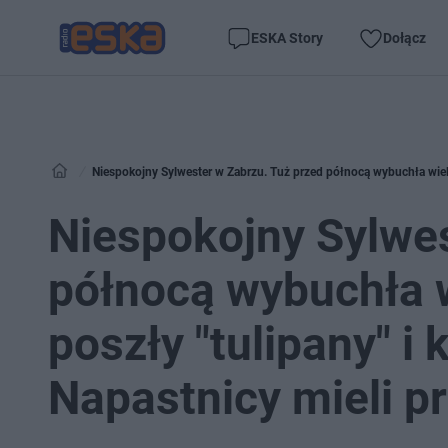
ESKA Story
Dołącz
Niespokojny Sylwester w Zabrzu. Tuż przed północą wybuchła wielka
Niespokojny Sylwes
północą wybuchła 
poszły "tulipany" i 
Napastnicy mieli pr