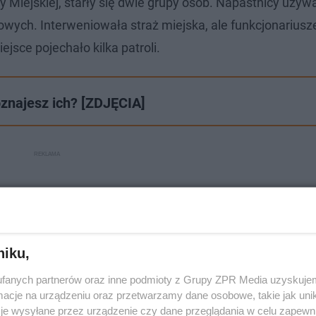
y Miejskiej, starły się dwie grupy osób. Napastnicy używa
owych. Interweniowała straż miejska, ale funkcjonariusz
jsce pojechało kilka patroli.
znajesz ich? [ZDJĘCIA]
niku,
fanych partnerów oraz inne podmioty z Grupy ZPR Media uzyskujem
cje na urządzeniu oraz przetwarzamy dane osobowe, takie jak unika
je wysyłane przez urządzenie czy dane przeglądania w celu zapewn