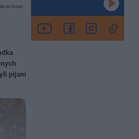
daj do Google
ndka
onych
li pijani