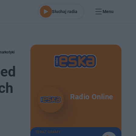
Słuchaj radia
Menu
narkotyki
zed
ch
Radio Online
TERAZ GRAMY