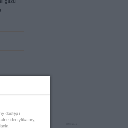
li gazu
e
y dostęp i
lne identyfikatory,
iania