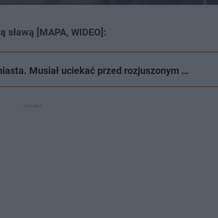
łą sławą [MAPA, WIDEO]:
iasta. Musiał uciekać przed rozjuszonym …