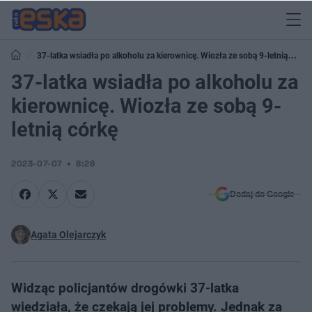
37-latka wsiadła po alkoholu za kierownicę. Wiozła ze sobą 9-letnią
córkę
37-latka wsiadła po alkoholu za
kierownicę. Wiozła ze sobą 9-
letnią córkę
2023-07-07
8:28
Dodaj do Google
Agata Olejarczyk
Widząc policjantów drogówki 37-latka
wiedziała, że czekają jej problemy. Jednak za