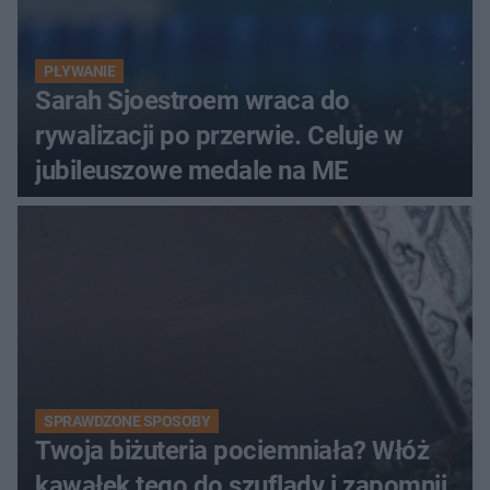
PŁYWANIE
Sarah Sjoestroem wraca do
rywalizacji po przerwie. Celuje w
jubileuszowe medale na ME
SPRAWDZONE SPOSOBY
Twoja biżuteria pociemniała? Włóż
kawałek tego do szuflady i zapomnij