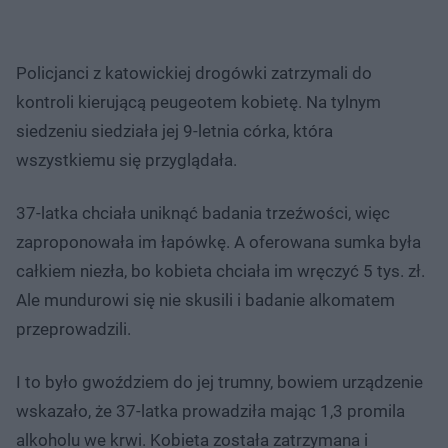
Policjanci z katowickiej drogówki zatrzymali do
kontroli kierującą peugeotem kobietę. Na tylnym
siedzeniu siedziała jej 9-letnia córka, która
wszystkiemu się przyglądała.
37-latka chciała uniknąć badania trzeźwości, więc
zaproponowała im łapówkę. A oferowana sumka była
całkiem niezła, bo kobieta chciała im wręczyć 5 tys. zł.
Ale mundurowi się nie skusili i badanie alkomatem
przeprowadzili.
I to było gwoździem do jej trumny, bowiem urządzenie
wskazało, że 37-latka prowadziła mając 1,3 promila
alkoholu we krwi. Kobieta została zatrzymana i