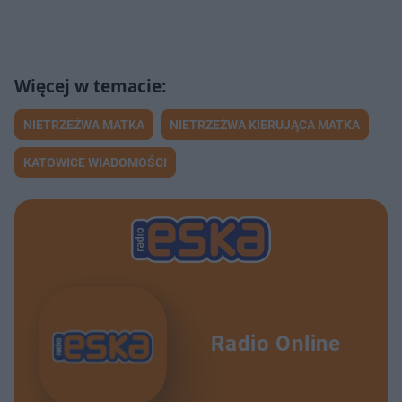
NIETRZEŹWA MATKA
NIETRZEŹWA KIERUJĄCA MATKA
KATOWICE WIADOMOŚCI
Radio Online