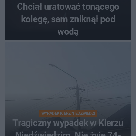
Chciał uratować tonącego
kolegę, sam zniknął pod
wodą
WYPADEK KIERZ NIEDŹWIEDZI
Tragiczny wypadek w Kierzu
Niedźwiedzim. Nie żyje 74-