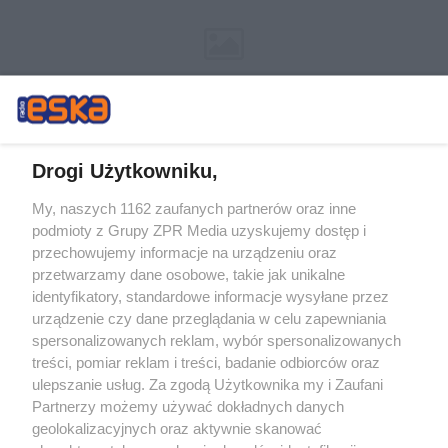
Drogi Użytkowniku,
My, naszych 1162 zaufanych partnerów oraz inne
Żaden utwór zamieszczony w serwisie nie może być powielany i
podmioty z Grupy ZPR Media uzyskujemy dostęp i
rozpowszechniany lub dalej rozpowszechniany w jakikolwiek sposób (w
tym także elektroniczny lub mechaniczny) na jakimkolwiek polu
przechowujemy informacje na urządzeniu oraz
eksploatacji w jakiejkolwiek formie, włącznie z umieszczaniem w Internecie
przetwarzamy dane osobowe, takie jak unikalne
bez pisemnej zgody właściciela praw. Jakiekolwiek użycie lub
identyfikatory, standardowe informacje wysyłane przez
wykorzystanie utworów w całości lub w części z naruszeniem prawa, tzn.
bez właściwej zgody, jest zabronione pod groźbą kary i może być ścigane
urządzenie czy dane przeglądania w celu zapewniania
prawnie.
spersonalizowanych reklam, wybór spersonalizowanych
treści, pomiar reklam i treści, badanie odbiorców oraz
ulepszanie usług. Za zgodą Użytkownika my i Zaufani
Partnerzy możemy używać dokładnych danych
geolokalizacyjnych oraz aktywnie skanować