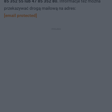
85 352 55 lub 47 85 352 80.
Informacje też można
przekazywać drogą mailową na adres:
[email protected]