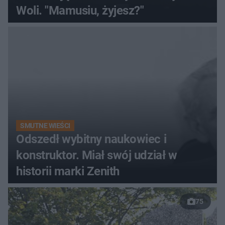
Woli. "Mamusiu, żyjesz?"
SMUTNE WIEŚCI
Odszedł wybitny naukowiec i
konstruktor. Miał swój udział w
historii marki Zenith
75