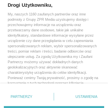
Drogi Użytkowniku,
My, naszych 1160 zaufanych partnerów oraz inne
Żaden utwór zamieszczony w serwisie nie może być powielany i
podmioty z Grupy ZPR Media uzyskujemy dostęp i
rozpowszechniany lub dalej rozpowszechniany w jakikolwiek sposób (w
tym także elektroniczny lub mechaniczny) na jakimkolwiek polu
przechowujemy informacje na urządzeniu oraz
eksploatacji w jakiejkolwiek formie, włącznie z umieszczaniem w Internecie
przetwarzamy dane osobowe, takie jak unikalne
bez pisemnej zgody właściciela praw. Jakiekolwiek użycie lub
wykorzystanie utworów w całości lub w części z naruszeniem prawa, tzn.
identyfikatory, standardowe informacje wysyłane przez
bez właściwej zgody, jest zabronione pod groźbą kary i może być ścigane
urządzenie czy dane przeglądania w celu zapewniania
prawnie.
spersonalizowanych reklam, wybór spersonalizowanych
treści, pomiar reklam i treści, badanie odbiorców oraz
ulepszanie usług. Za zgodą Użytkownika my i Zaufani
Partnerzy możemy używać dokładnych danych
geolokalizacyjnych oraz aktywnie skanować
charakterystykę urządzenia do celów identyfikacji.
O nas
Ponieważ cenimy Twoją prywatność, prosimy o zgodę na
korzystanie z tych technologii poprzez kliknięcie
Informacje prawne
„Akceptuję”. Zgoda jest dobrowolna i zawsze możesz ją
zmienić/wycofać klikając przycisk ustawień prywatności
Nasze serwisy
PARTNERZY
USTAWIENIA
znajdujący się w lewym dolnym rogu strony
. Niektóre
rodzaje przetwarzania danych nie wymagają zgody
© 2026 Grupa ZPR Media