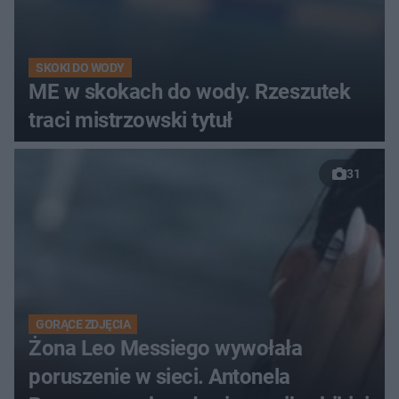
SKOKI DO WODY
ME w skokach do wody. Rzeszutek
traci mistrzowski tytuł
31
GORĄCE ZDJĘCIA
Żona Leo Messiego wywołała
poruszenie w sieci. Antonela