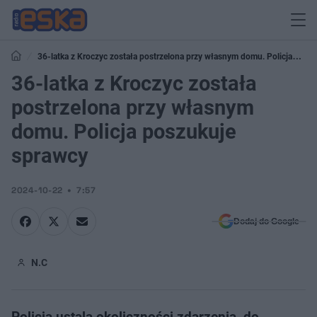
36-latka z Kroczyc została postrzelona przy własnym domu. Policja
poszukuje sprawcy
36-latka z Kroczyc została
postrzelona przy własnym
domu. Policja poszukuje
sprawcy
2024-10-22
7:57
Dodaj do Google
N.C
Policja ustala okoliczności zdarzenia, do