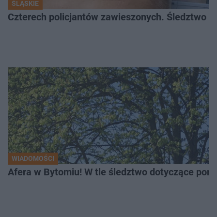
ŚLĄSKIE
Czterech policjantów zawieszonych. Śledztwo w 
WIADOMOŚCI
Afera w Bytomiu! W tle śledztwo dotyczące porno