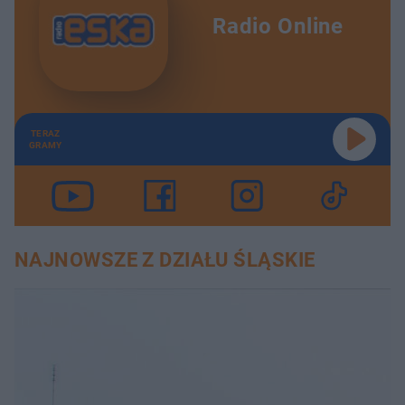
Radio Online
TERAZ
GRAMY
NAJNOWSZE Z DZIAŁU ŚLĄSKIE