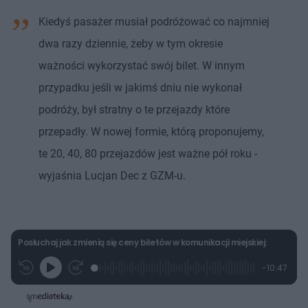
Kiedyś pasażer musiał podróżować co najmniej
dwa razy dziennie, żeby w tym okresie
ważności wykorzystać swój bilet. W innym
przypadku jeśli w jakimś dniu nie wykonał
podróży, był stratny o te przejazdy które
przepadły. W nowej formie, którą proponujemy,
te 20, 40, 80 przejazdów jest ważne pół roku -
wyjaśnia Lucjan Dec z GZM-u.
Posłuchaj jak zmienią się ceny biletów w komunikacji miejskiej:
L
P
P
P
-
10:47
G
o
r
r
o
z
r
a
z
z
o
a
d
e
e
s
j
t
e
w
w