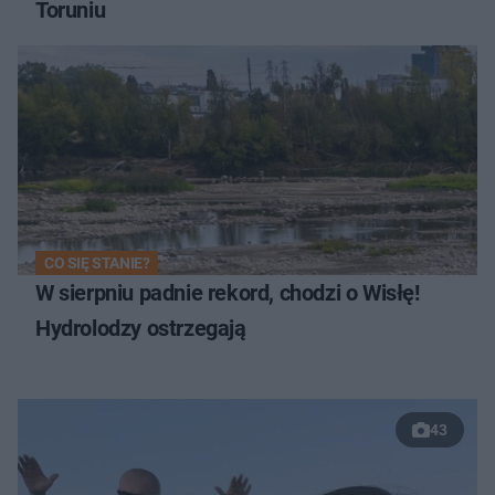
Toruniu
CO SIĘ STANIE?
W sierpniu padnie rekord, chodzi o Wisłę!
Hydrolodzy ostrzegają
43