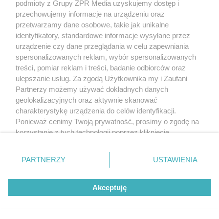
podmioty z Grupy ZPR Media uzyskujemy dostęp i
przechowujemy informacje na urządzeniu oraz
przetwarzamy dane osobowe, takie jak unikalne
identyfikatory, standardowe informacje wysyłane przez
urządzenie czy dane przeglądania w celu zapewniania
spersonalizowanych reklam, wybór spersonalizowanych
treści, pomiar reklam i treści, badanie odbiorców oraz
ulepszanie usług. Za zgodą Użytkownika my i Zaufani
Partnerzy możemy używać dokładnych danych
ZAKUPY
geolokalizacyjnych oraz aktywnie skanować
Jesień w Pepco! Stylowe kubki i
charakterystykę urządzenia do celów identyfikacji.
dodatki w świetnych cenach
Ponieważ cenimy Twoją prywatność, prosimy o zgodę na
korzystanie z tych technologii poprzez kliknięcie
„Akceptuję”. Zgoda jest dobrowolna i zawsze możesz ją
5
zmienić/wycofać klikając przycisk ustawień prywatności
PARTNERZY
USTAWIENIA
znajdujący się w lewym dolnym rogu strony
. Niektóre
rodzaje przetwarzania danych nie wymagają zgody
Akceptuję
użytkownika, ale masz prawo sprzeciwić się takiemu
przetwarzaniu. Preferencje będą miały zastosowanie tylko
na tej witrynie.