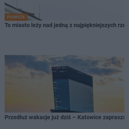
PODRÓŻE
To miasto leży nad jedną z najpiękniejszych rze
Przedłuż wakacje już dziś – Katowice zapraszaj