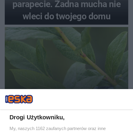
parapecie. Żadna mucha nie
wleci do twojego domu
PIELĘGNACJA BORÓWKI
Zrób to po zebraniu borówek, a za
rok zbiory będą obfite
Drogi Użytkowniku,
My, naszych 1162 zaufanych partnerów oraz inne