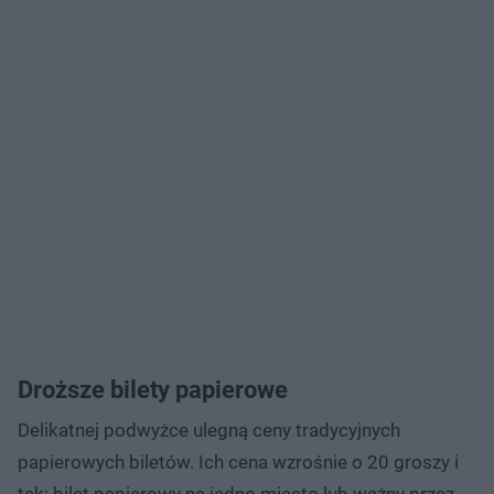
Droższe bilety papierowe
Delikatnej podwyżce ulegną ceny tradycyjnych
papierowych biletów. Ich cena wzrośnie o 20 groszy i
tak: bilet papierowy na jedno miasto lub ważny przez