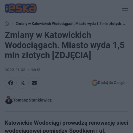
Zmiany w Katowickich Wodociągach. Miasto wyda 1,5 mln złotych
[ZDJĘCIA]
Zmiany w Katowickich
Wodociągach. Miasto wyda 1,5
mln złotych [ZDJĘCIA]
2022-11-02
12:15
Dodaj do Google
Tomasz Stankiewicz
Katowickie Wodociągi prowadzą renowację sieci
wodociągowej pomiędzy Spodkiem i ul.