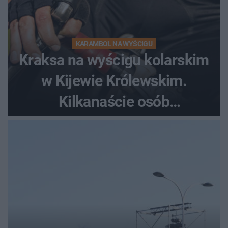
KARAMBOL NA WYŚCIGU
Kraksa na wyścigu kolarskim
w Kijewie Królewskim.
Kilkanaście osób
poszkodowanych, lądował
śmigłowiec LPR