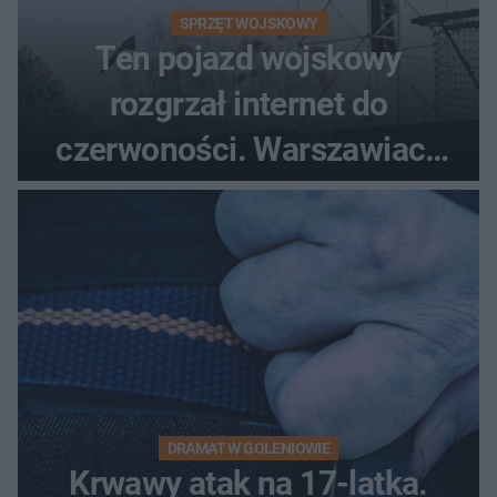
SPRZĘT WOJSKOWY
Ten pojazd wojskowy
rozgrzał internet do
czerwoności. Warszawiacy
pytali, czy to Mad Max!
DRAMAT W GOLENIOWIE
Krwawy atak na 17-latka.