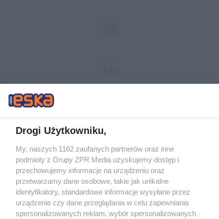
Drogi Użytkowniku,
My, naszych 1162 zaufanych partnerów oraz inne
Żaden utwór zamieszczony w serwisie nie może być powielany i
podmioty z Grupy ZPR Media uzyskujemy dostęp i
rozpowszechniany lub dalej rozpowszechniany w jakikolwiek sposób (w
tym także elektroniczny lub mechaniczny) na jakimkolwiek polu
przechowujemy informacje na urządzeniu oraz
eksploatacji w jakiejkolwiek formie, włącznie z umieszczaniem w Internecie
przetwarzamy dane osobowe, takie jak unikalne
bez pisemnej zgody właściciela praw. Jakiekolwiek użycie lub
wykorzystanie utworów w całości lub w części z naruszeniem prawa, tzn.
identyfikatory, standardowe informacje wysyłane przez
bez właściwej zgody, jest zabronione pod groźbą kary i może być ścigane
urządzenie czy dane przeglądania w celu zapewniania
prawnie.
spersonalizowanych reklam, wybór spersonalizowanych