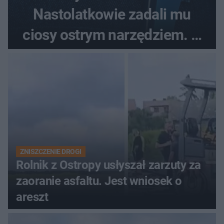
Nastolatkowie zadali mu
ciosy ostrym narzędziem. O
ich losach zdecyduje sąd
rodzinny
ZNISZCZENIE DROGI
Rolnik z Ostropy usłyszał zarzuty za
zaoranie asfaltu. Jest wniosek o
areszt