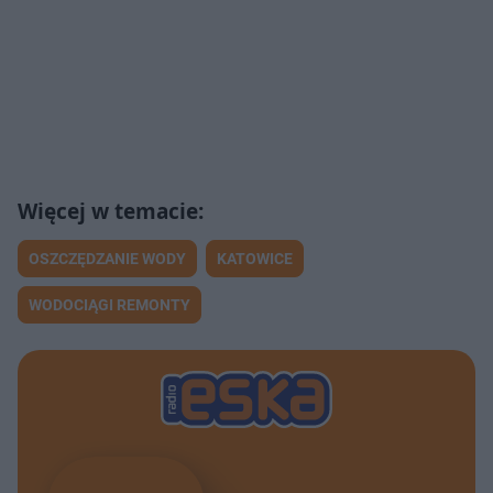
OSZCZĘDZANIE WODY
KATOWICE
WODOCIĄGI REMONTY