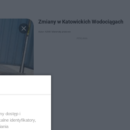
Zmiany w Katowickich Wodociągach
Autor: KAW/ Materiały prasowe
y dostęp i
lne identyfikatory,
iania