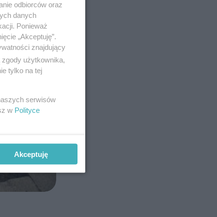
anie odbiorców oraz
nych danych
kacji. Ponieważ
ięcie „Akceptuję”.
ywatności znajdujący
ą zgody użytkownika,
 tylko na tej
 naszych serwisów
esz w
Polityce
Akceptuję