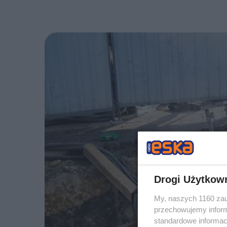
Drogi Użytkow
My, naszych 1160 zau
przechowujemy informa
standardowe informac