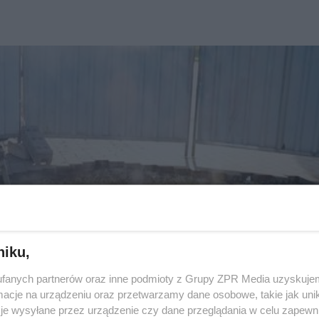
niku,
fanych partnerów oraz inne podmioty z Grupy ZPR Media uzyskujem
cje na urządzeniu oraz przetwarzamy dane osobowe, takie jak unika
je wysyłane przez urządzenie czy dane przeglądania w celu zapewn