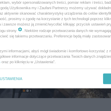
klam, wybór spersonalizowanych treści, pomiar reklam i treści, bad
 zgodą Użytkownika my i Zaufani Partnerzy możemy używać dokład
az aktywnie skanować charakterystykę urządzenia do celów identyfi
ść, prosimy o zgodę na korzystanie z tych technologii poprzez klikn
a i zawsze możesz ją zmienić/wycofać klikając przycisk ustawień pr
ogu strony
. Niektóre rodzaje przetwarzania danych nie wymagaj
iwić się takiemu przetwarzaniu. Preferencje będą miały zastosowanie
szymi informacjami, abyś mógł świadomie i komfortowo korzystać z
gółowe informacje dotyczące przetwarzania Twoich danych znajdzi
s
oraz po kliknięciu w „Ustawienia”.
USTAWIENIA