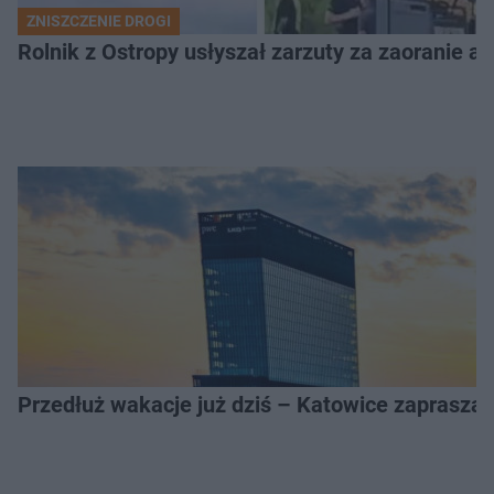
ZNISZCZENIE DROGI
Rolnik z Ostropy usłyszał zarzuty za zaoranie as
Przedłuż wakacje już dziś – Katowice zapraszaj