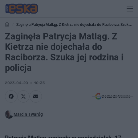
Zaginęła Patrycja Matląg. Z Kietrza nie dojechała do Raciborza. Szuka jej
rodzina i policja
Zaginęła Patrycja Matląg. Z
Kietrza nie dojechała do
Raciborza. Szuka jej rodzina i
policja
2023-04-20
10:35
Dodaj do Google
Marcin Twaróg
Patrycja Matląg zaginęła w poniedziałek, 17