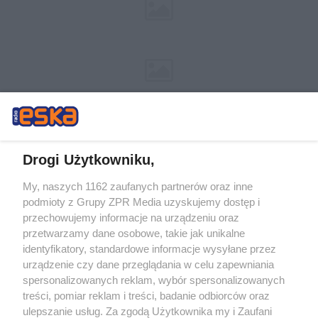
Drogi Użytkowniku,
My, naszych 1162 zaufanych partnerów oraz inne
Żaden utwór zamieszczony w serwisie nie może być powielany i
podmioty z Grupy ZPR Media uzyskujemy dostęp i
rozpowszechniany lub dalej rozpowszechniany w jakikolwiek sposób (w
tym także elektroniczny lub mechaniczny) na jakimkolwiek polu
przechowujemy informacje na urządzeniu oraz
eksploatacji w jakiejkolwiek formie, włącznie z umieszczaniem w Internecie
przetwarzamy dane osobowe, takie jak unikalne
bez pisemnej zgody właściciela praw. Jakiekolwiek użycie lub
wykorzystanie utworów w całości lub w części z naruszeniem prawa, tzn.
identyfikatory, standardowe informacje wysyłane przez
bez właściwej zgody, jest zabronione pod groźbą kary i może być ścigane
urządzenie czy dane przeglądania w celu zapewniania
prawnie.
spersonalizowanych reklam, wybór spersonalizowanych
treści, pomiar reklam i treści, badanie odbiorców oraz
ulepszanie usług. Za zgodą Użytkownika my i Zaufani