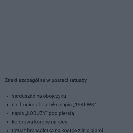
Znaki szczególne w postaci tatuaży
serduszko na obojczyku
na drugim obojczyku napis „1946WK”
napis „ŁOBUZY” pod piersią
kolorowa koronę na ręce
tatuaż bransoletka na kostce z inicjałami