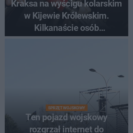
Kraksa na wyścigu kolarskim
w Kijewie Królewskim.
Kilkanaście osób
poszkodowanych, lądował
śmigłowiec LPR
SPRZĘT WOJSKOWY
Ten pojazd wojskowy
rozgrzał internet do