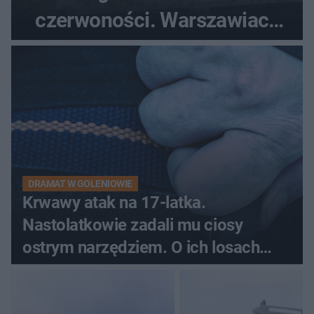
czerwoności. Warszawiacy
pytali, czy to Mad Max!
DRAMAT W GOLENIOWIE
Krwawy atak na 17-latka.
Nastolatkowie zadali mu ciosy
ostrym narzędziem. O ich losach
zdecyduje sąd rodzinny