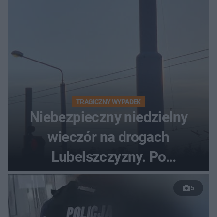
TRAGICZNY WYPADEK
Niebezpieczny niedzielny
wieczór na drogach
Lubelszczyzny. Po
nieudanym manewrze
5
wyprzedzania zginął
kierowca auta