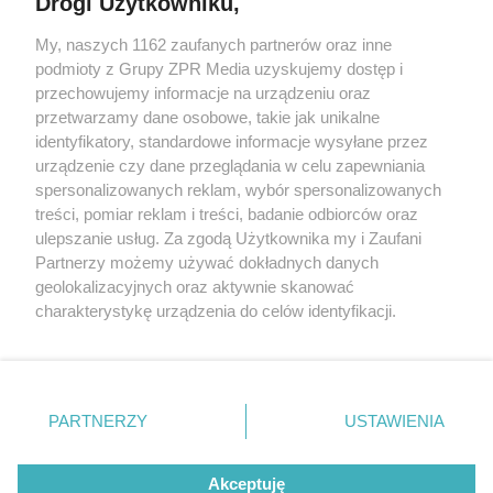
Drogi Użytkowniku,
My, naszych 1162 zaufanych partnerów oraz inne
Żaden utwór zamieszczony w serwisie nie może być powielany i
podmioty z Grupy ZPR Media uzyskujemy dostęp i
rozpowszechniany lub dalej rozpowszechniany w jakikolwiek sposób (w
przechowujemy informacje na urządzeniu oraz
tym także elektroniczny lub mechaniczny) na jakimkolwiek polu
eksploatacji w jakiejkolwiek formie, włącznie z umieszczaniem w
przetwarzamy dane osobowe, takie jak unikalne
Internecie bez pisemnej zgody właściciela praw. Jakiekolwiek użycie lub
identyfikatory, standardowe informacje wysyłane przez
wykorzystanie utworów w całości lub w części z naruszeniem prawa,
tzn. bez właściwej zgody, jest zabronione pod groźbą kary i może być
urządzenie czy dane przeglądania w celu zapewniania
ścigane prawnie.
spersonalizowanych reklam, wybór spersonalizowanych
treści, pomiar reklam i treści, badanie odbiorców oraz
ulepszanie usług. Za zgodą Użytkownika my i Zaufani
Partnerzy możemy używać dokładnych danych
geolokalizacyjnych oraz aktywnie skanować
charakterystykę urządzenia do celów identyfikacji.
Ponieważ cenimy Twoją prywatność, prosimy o zgodę na
O nas
korzystanie z tych technologii poprzez kliknięcie
Informacje prawne
„Akceptuję”. Zgoda jest dobrowolna i zawsze możesz ją
zmienić/wycofać klikając przycisk ustawień prywatności
PARTNERZY
USTAWIENIA
Nasze serwisy
znajdujący się w lewym dolnym rogu strony
. Niektóre
rodzaje przetwarzania danych nie wymagają zgody
© 2026 Grupa ZPR Media
Akceptuję
użytkownika, ale masz prawo sprzeciwić się takiemu