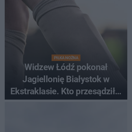
PIŁKA NOŻNA
Widzew Łódź pokonał
Jagiellonię Białystok w
Ekstraklasie. Kto przesądził o
losach meczu?