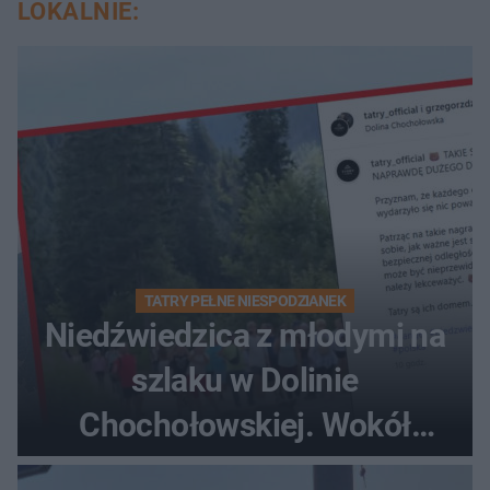
LOKALNIE:
TATRY PEŁNE NIESPODZIANEK
Niedźwiedzica z młodymi na
szlaku w Dolinie
Chochołowskiej. Wokół
turyści!