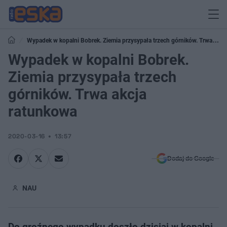
Wypadek w kopalni Bobrek. Ziemia przysypała trzech górników. Trwa
akcja ratunkowa
Wypadek w kopalni Bobrek.
Ziemia przysypała trzech
górników. Trwa akcja
ratunkowa
2020-03-16
13:57
Dodaj do Google
NAU
Do groźnego wypadku doszło dzisiaj w kopalni