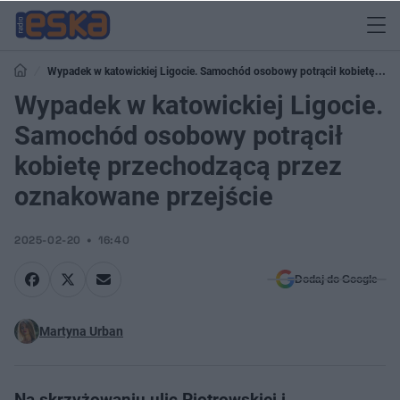
Wypadek w katowickiej Ligocie. Samochód osobowy potrącił kobietę
przechodzącą przez oznakowane przejście
Wypadek w katowickiej Ligocie.
Samochód osobowy potrącił
kobietę przechodzącą przez
oznakowane przejście
2025-02-20
16:40
Dodaj do Google
Martyna Urban
Na skrzyżowaniu ulic Piotrowskiej i