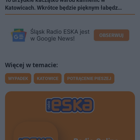
Katowicach. Wkrótce będzie pięknym łabędz…
WYPADEK
KATOWICE
POTRĄCENIE PIESZEJ