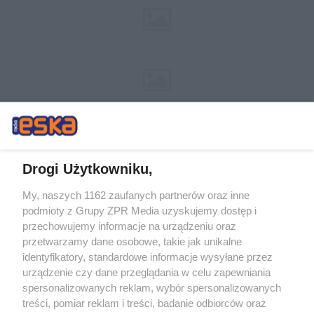
Drogi Użytkowniku,
My, naszych 1162 zaufanych partnerów oraz inne
Żaden utwór zamieszczony w serwisie nie może być powielany i
podmioty z Grupy ZPR Media uzyskujemy dostęp i
rozpowszechniany lub dalej rozpowszechniany w jakikolwiek sposób (w
tym także elektroniczny lub mechaniczny) na jakimkolwiek polu
przechowujemy informacje na urządzeniu oraz
eksploatacji w jakiejkolwiek formie, włącznie z umieszczaniem w Internecie
przetwarzamy dane osobowe, takie jak unikalne
bez pisemnej zgody właściciela praw. Jakiekolwiek użycie lub
wykorzystanie utworów w całości lub w części z naruszeniem prawa, tzn.
identyfikatory, standardowe informacje wysyłane przez
bez właściwej zgody, jest zabronione pod groźbą kary i może być ścigane
urządzenie czy dane przeglądania w celu zapewniania
prawnie.
spersonalizowanych reklam, wybór spersonalizowanych
treści, pomiar reklam i treści, badanie odbiorców oraz