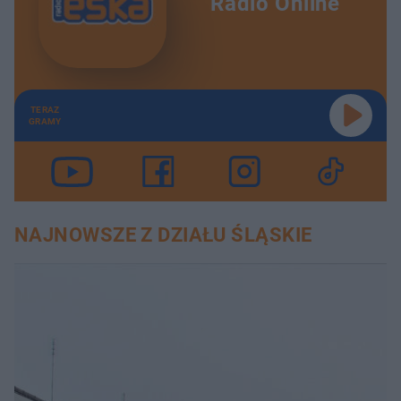
Radio Online
TERAZ
GRAMY
NAJNOWSZE Z DZIAŁU ŚLĄSKIE