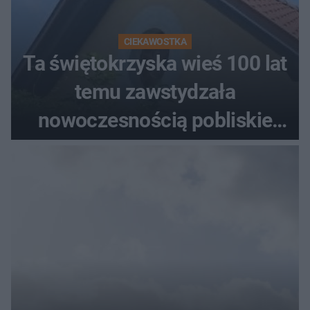
CIEKAWOSTKA
Ta świętokrzyska wieś 100 lat
temu zawstydzała
nowoczesnością pobliskie
miasta. Prąd, telefon i
luksusowa auta