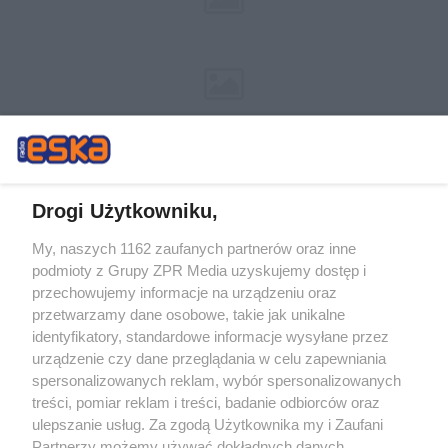
Drogi Użytkowniku,
My, naszych 1162 zaufanych partnerów oraz inne
Żaden utwór zamieszczony w serwisie nie może być powielany i
podmioty z Grupy ZPR Media uzyskujemy dostęp i
rozpowszechniany lub dalej rozpowszechniany w jakikolwiek sposób (w
tym także elektroniczny lub mechaniczny) na jakimkolwiek polu
przechowujemy informacje na urządzeniu oraz
eksploatacji w jakiejkolwiek formie, włącznie z umieszczaniem w Internecie
przetwarzamy dane osobowe, takie jak unikalne
bez pisemnej zgody właściciela praw. Jakiekolwiek użycie lub
wykorzystanie utworów w całości lub w części z naruszeniem prawa, tzn.
identyfikatory, standardowe informacje wysyłane przez
bez właściwej zgody, jest zabronione pod groźbą kary i może być ścigane
urządzenie czy dane przeglądania w celu zapewniania
prawnie.
spersonalizowanych reklam, wybór spersonalizowanych
treści, pomiar reklam i treści, badanie odbiorców oraz
ulepszanie usług. Za zgodą Użytkownika my i Zaufani
Partnerzy możemy używać dokładnych danych