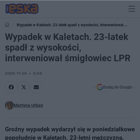
Wypadek w Kaletach. 23-latek spadł z wysokości, interweniował
śmigłowiec LPR
Wypadek w Kaletach. 23-latek
spadł z wysokości,
interweniował śmigłowiec LPR
2025-11-04
5:45
Dodaj do Google
Martyna Urban
Groźny wypadek wydarzył się w poniedziałkowe
popołudnie w Kaletach. 23-letni mężczyzna,