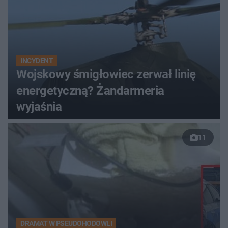
INCYDENT
Wojskowy śmigłowiec zerwał linię
energetyczną? Żandarmeria
wyjaśnia
11
DRAMAT W PSEUDOHODOWLI