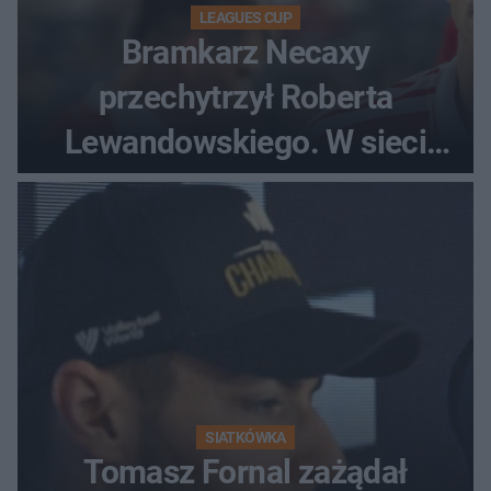
LEAGUES CUP
Bramkarz Necaxy
przechytrzył Roberta
Lewandowskiego. W sieci
krąży wideo z tego pojedynku
SIATKÓWKA
Tomasz Fornal zażądał