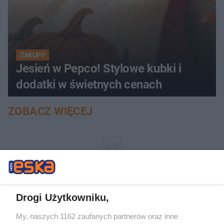
ZAKUPY
Jesień w Pepco! Stylowe kubki i
dodatki w świetnych cenach
ZOBACZ WIĘCEJ
Drogi Użytkowniku,
My, naszych 1162 zaufanych partnerów oraz inne