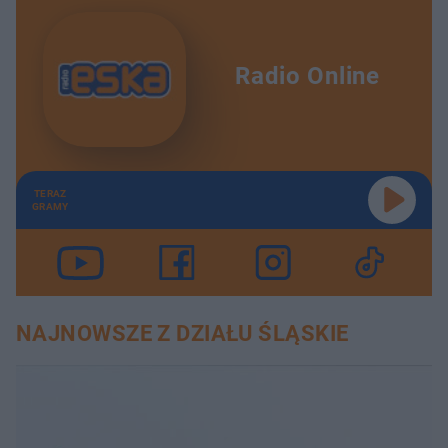
Radio Online
TERAZ
GRAMY
NAJNOWSZE Z DZIAŁU ŚLĄSKIE