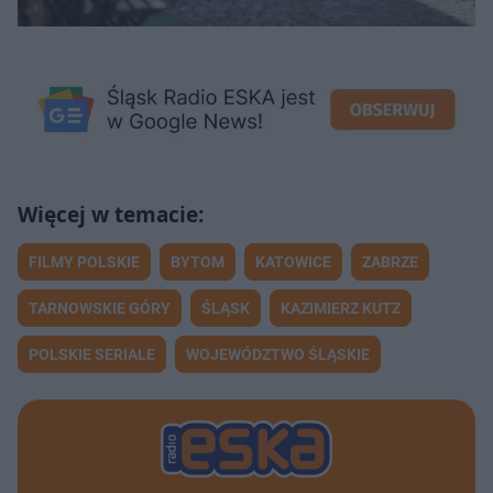
FILMY POLSKIE
BYTOM
KATOWICE
ZABRZE
TARNOWSKIE GÓRY
ŚLĄSK
KAZIMIERZ KUTZ
POLSKIE SERIALE
WOJEWÓDZTWO ŚLĄSKIE