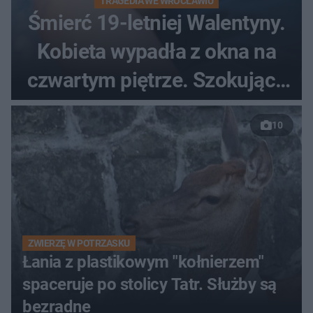
TRAGEDIA WE WROCŁAWIU
Śmierć 19-letniej Walentyny.
Kobieta wypadła z okna na
czwartym piętrze. Szokujące
nagranie trafiło do sieci
10
ZWIERZĘ W POTRZASKU
Łania z plastikowym "kołnierzem"
spaceruje po stolicy Tatr. Służby są
bezradne