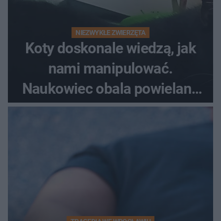
NIEZWYKŁE ZWIERZĘTA
Koty doskonale wiedzą, jak
nami manipulować.
Naukowiec obala powielane
od lat mity na ich temat