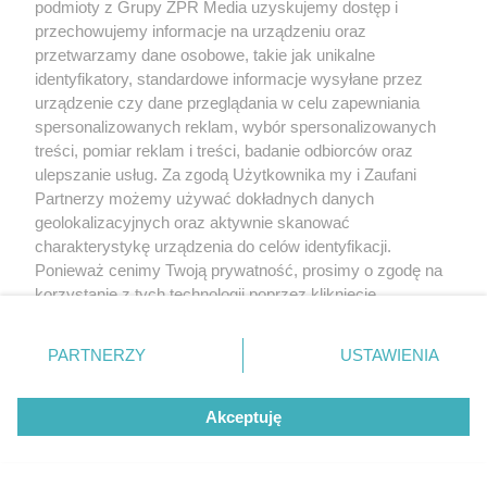
podmioty z Grupy ZPR Media uzyskujemy dostęp i
przechowujemy informacje na urządzeniu oraz
przetwarzamy dane osobowe, takie jak unikalne
identyfikatory, standardowe informacje wysyłane przez
urządzenie czy dane przeglądania w celu zapewniania
spersonalizowanych reklam, wybór spersonalizowanych
treści, pomiar reklam i treści, badanie odbiorców oraz
ulepszanie usług. Za zgodą Użytkownika my i Zaufani
Partnerzy możemy używać dokładnych danych
geolokalizacyjnych oraz aktywnie skanować
charakterystykę urządzenia do celów identyfikacji.
Ponieważ cenimy Twoją prywatność, prosimy o zgodę na
korzystanie z tych technologii poprzez kliknięcie
„Akceptuję”. Zgoda jest dobrowolna i zawsze możesz ją
zmienić/wycofać klikając przycisk ustawień prywatności
PARTNERZY
USTAWIENIA
znajdujący się w lewym dolnym rogu strony
. Niektóre
Żaden utwór zamieszczony w serwisie nie może być powielany i
rodzaje przetwarzania danych nie wymagają zgody
rozpowszechniany lub dalej rozpowszechniany w jakikolwiek sposób (w
Akceptuję
użytkownika, ale masz prawo sprzeciwić się takiemu
tym także elektroniczny lub mechaniczny) na jakimkolwiek polu
eksploatacji w jakiejkolwiek formie, włącznie z umieszczaniem w Internecie
przetwarzaniu. Preferencje będą miały zastosowanie tylko
bez pisemnej zgody właściciela praw. Jakiekolwiek użycie lub
na tej witrynie.
wykorzystanie utworów w całości lub w części z naruszeniem prawa, tzn.