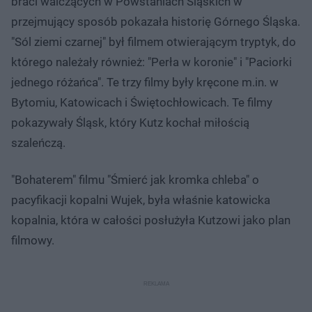
braci walczących w Powstaniach Śląskich w
przejmujący sposób pokazała historię Górnego Śląska.
"Sól ziemi czarnej" był filmem otwierającym tryptyk, do
którego należały również: "Perła w koronie" i "Paciorki
jednego różańca". Te trzy filmy były kręcone m.in. w
Bytomiu, Katowicach i Świętochłowicach. Te filmy
pokazywały Śląsk, który Kutz kochał miłością
szaleńczą.
"Bohaterem" filmu "Śmierć jak kromka chleba" o
pacyfikacji kopalni Wujek, była właśnie katowicka
kopalnia, która w całości posłużyła Kutzowi jako plan
filmowy.