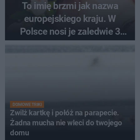
To imię brzmi jak nazwa
europejskiego kraju. W
Polsce nosi je zaledwie 3
kobiety
DOMOWE TRIKI
Zwilż kartkę i połóż na parapecie.
Żadna mucha nie wleci do twojego
domu