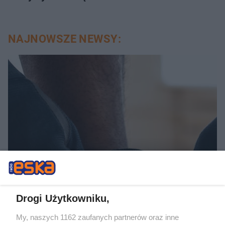
NAJNOWSZE NEWSY:
KOSZYKÓWKA
Adam Hrycaniuk kończy
Drogi Użytkowniku,
karierę. „Bestia” schodzi z
My, naszych 1162 zaufanych partnerów oraz inne