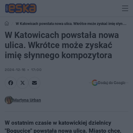
W Katowicach powstała nowa ulica. Wkrótce może zyskać imię słynnego
kompozytora
W Katowicach powstała nowa
ulica. Wkrótce może zyskać
imię słynnego kompozytora
2024-12-16
17:00
Dodaj do Google
Martyna Urban
W ostatnim czasie w katowickiej dzielnicy
"Bogucice" powstała nowa ulica. Miasto chce,