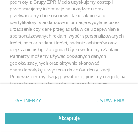
parkietu po 20 latach
podmioty z Grupy ZPR Media uzyskujemy dostęp i
przechowujemy informacje na urządzeniu oraz
przetwarzamy dane osobowe, takie jak unikalne
identyfikatory, standardowe informacje wysyłane przez
urządzenie czy dane przeglądania w celu zapewniania
spersonalizowanych reklam, wybór spersonalizowanych
treści, pomiar reklam i treści, badanie odbiorców oraz
ulepszanie usług. Za zgodą Użytkownika my i Zaufani
Partnerzy możemy używać dokładnych danych
geolokalizacyjnych oraz aktywnie skanować
charakterystykę urządzenia do celów identyfikacji.
Ponieważ cenimy Twoją prywatność, prosimy o zgodę na
korzystanie z tych technologii poprzez kliknięcie
DOMOWE PORZĄDKI
„Akceptuję”. Zgoda jest dobrowolna i zawsze możesz ją
Hiszpański sposób na czystą
zmienić/wycofać klikając przycisk ustawień prywatności
PARTNERZY
USTAWIENIA
toaletę. Rozpuszcza kamień i
znajdujący się w lewym dolnym rogu strony
. Niektóre
rodzaje przetwarzania danych nie wymagają zgody
osady przez noc
Akceptuję
użytkownika, ale masz prawo sprzeciwić się takiemu
przetwarzaniu. Preferencje będą miały zastosowanie tylko
na tej witrynie.