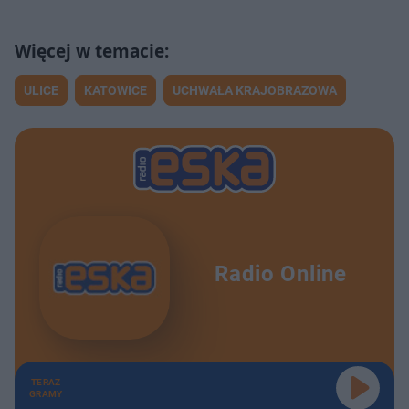
ULICE
KATOWICE
UCHWAŁA KRAJOBRAZOWA
Radio Online
TERAZ
GRAMY