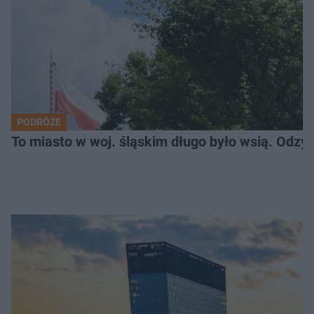
PODRÓŻE
To miasto w woj. śląskim długo było wsią. Odzy