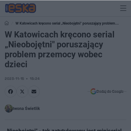
W Katowicach kręcono serial „Nieobojętni" poruszający problem
przemocy wobec dzieci
W Katowicach kręcono serial
„Nieobojętni" poruszający
problem przemocy wobec
dzieci
2023-11-15
15:24
Dodaj do Google
Iwona Świetlik
„Nieobojętni" - tak zatytułowany jest miniserial