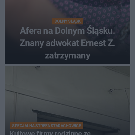
DOLNY ŚLĄSK
Afera na Dolnym Śląsku.
Znany adwokat Ernest Z.
zatrzymany
SPECJALNA STREFA STARACHOWICE
Kultowe firmy rodzinne ze