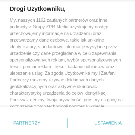
Drogi Użytkowniku,
My, naszych 1162 zaufanych partnerów oraz inne
Żaden utwór zamieszczony w serwisie nie może być powielany i
podmioty z Grupy ZPR Media uzyskujemy dostęp i
rozpowszechniany lub dalej rozpowszechniany w jakikolwiek sposób (w
tym także elektroniczny lub mechaniczny) na jakimkolwiek polu
przechowujemy informacje na urządzeniu oraz
eksploatacji w jakiejkolwiek formie, włącznie z umieszczaniem w Internecie
przetwarzamy dane osobowe, takie jak unikalne
bez pisemnej zgody właściciela praw. Jakiekolwiek użycie lub
wykorzystanie utworów w całości lub w części z naruszeniem prawa, tzn.
identyfikatory, standardowe informacje wysyłane przez
bez właściwej zgody, jest zabronione pod groźbą kary i może być ścigane
urządzenie czy dane przeglądania w celu zapewniania
prawnie.
spersonalizowanych reklam, wybór spersonalizowanych
treści, pomiar reklam i treści, badanie odbiorców oraz
ulepszanie usług. Za zgodą Użytkownika my i Zaufani
Partnerzy możemy używać dokładnych danych
geolokalizacyjnych oraz aktywnie skanować
charakterystykę urządzenia do celów identyfikacji.
O nas
Ponieważ cenimy Twoją prywatność, prosimy o zgodę na
korzystanie z tych technologii poprzez kliknięcie
Informacje prawne
„Akceptuję”. Zgoda jest dobrowolna i zawsze możesz ją
zmienić/wycofać klikając przycisk ustawień prywatności
Nasze serwisy
PARTNERZY
USTAWIENIA
znajdujący się w lewym dolnym rogu strony
. Niektóre
rodzaje przetwarzania danych nie wymagają zgody
© 2026 Grupa ZPR Media