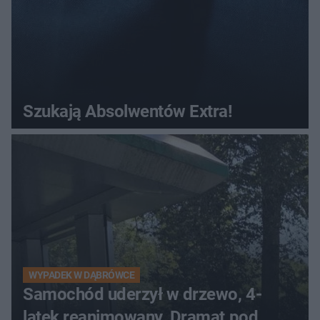
Szukają Absolwentów Extra!
WYPADEK W DĄBRÓWCE
Samochód uderzył w drzewo, 4-
latek reanimowany. Dramat pod