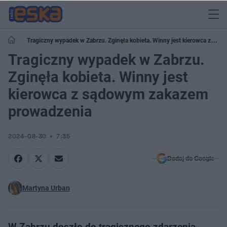
Tragiczny wypadek w Zabrzu. Zginęła kobieta. Winny jest kierowca z
sądowym zakazem prowadzenia
Tragiczny wypadek w Zabrzu.
Zginęła kobieta. Winny jest
kierowca z sądowym zakazem
prowadzenia
2024-08-30
7:35
Dodaj do Google
Martyna Urban
W Zabrzu doszło do tragicznego zdarzenia.