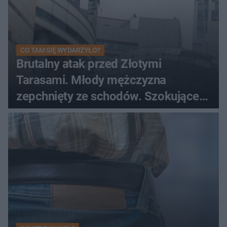
CO TAM SIĘ WYDARZYŁO?
Brutalny atak przed Złotymi
Tarasami. Młody mężczyzna
zepchnięty ze schodów. Szokujące
nagranie krąży po sieci