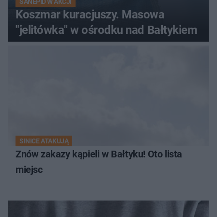
SANEPID W AKCJI
Koszmar kuracjuszy. Masowa
"jelitówka" w ośrodku nad Bałtykiem
SINICE ATAKUJĄ
Znów zakazy kąpieli w Bałtyku! Oto lista
miejsc