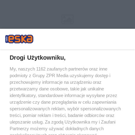
Drogi Użytkowniku,
My, naszych 1162 zaufanych partnerów oraz inne
Żaden utwór zamieszczony w serwisie nie może być powielany i
podmioty z Grupy ZPR Media uzyskujemy dostęp i
rozpowszechniany lub dalej rozpowszechniany w jakikolwiek sposób (w
tym także elektroniczny lub mechaniczny) na jakimkolwiek polu
przechowujemy informacje na urządzeniu oraz
eksploatacji w jakiejkolwiek formie, włącznie z umieszczaniem w Internecie
przetwarzamy dane osobowe, takie jak unikalne
bez pisemnej zgody właściciela praw. Jakiekolwiek użycie lub
identyfikatory, standardowe informacje wysyłane przez
wykorzystanie utworów w całości lub w części z naruszeniem prawa, tzn.
bez właściwej zgody, jest zabronione pod groźbą kary i może być ścigane
urządzenie czy dane przeglądania w celu zapewniania
prawnie.
spersonalizowanych reklam, wybór spersonalizowanych
treści, pomiar reklam i treści, badanie odbiorców oraz
ulepszanie usług. Za zgodą Użytkownika my i Zaufani
Partnerzy możemy używać dokładnych danych
geolokalizacyjnych oraz aktywnie skanować