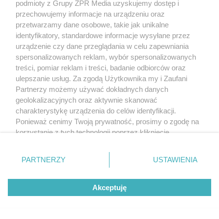
Zwilż kartkę i połóż na parapecie.
podmioty z Grupy ZPR Media uzyskujemy dostęp i
Żadna mucha nie wleci do twojego
przechowujemy informacje na urządzeniu oraz
przetwarzamy dane osobowe, takie jak unikalne
domu
identyfikatory, standardowe informacje wysyłane przez
urządzenie czy dane przeglądania w celu zapewniania
spersonalizowanych reklam, wybór spersonalizowanych
treści, pomiar reklam i treści, badanie odbiorców oraz
ulepszanie usług. Za zgodą Użytkownika my i Zaufani
Partnerzy możemy używać dokładnych danych
geolokalizacyjnych oraz aktywnie skanować
charakterystykę urządzenia do celów identyfikacji.
Ponieważ cenimy Twoją prywatność, prosimy o zgodę na
korzystanie z tych technologii poprzez kliknięcie
„Akceptuję”. Zgoda jest dobrowolna i zawsze możesz ją
zmienić/wycofać klikając przycisk ustawień prywatności
PARTNERZY
USTAWIENIA
PIELĘGNACJA BORÓWKI
znajdujący się w lewym dolnym rogu strony
. Niektóre
Zrób to po zebraniu borówek, a za
rodzaje przetwarzania danych nie wymagają zgody
rok zbiory będą obfite
Akceptuję
użytkownika, ale masz prawo sprzeciwić się takiemu
przetwarzaniu. Preferencje będą miały zastosowanie tylko
na tej witrynie.