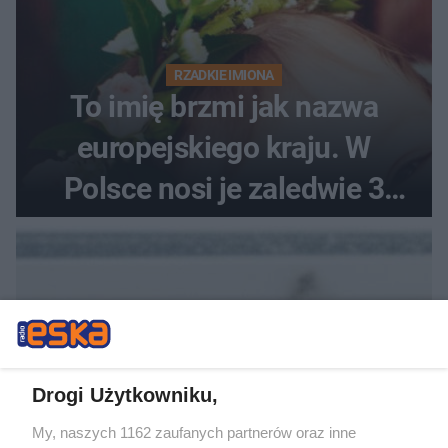
RZADKIE IMIONA
To imię brzmi jak nazwa
europejskiego kraju. W
Polsce nosi je zaledwie 3
kobiety
Drogi Użytkowniku,
DOMOWE TRIKI
My, naszych 1162 zaufanych partnerów oraz inne