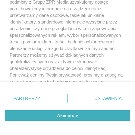
podmioty z Grupy ZPR Media uzyskujemy dostęp i
przechowujemy informacje na urządzeniu oraz
przetwarzamy dane osobowe, takie jak unikalne
identyfikatory, standardowe informacje wysyłane przez
urządzenie czy dane przeglądania w celu zapewniania
Żaden utwór zamieszczony w serwisie nie może być powielany i
spersonalizowanych reklam, wybór spersonalizowanych
rozpowszechniany lub dalej rozpowszechniany w jakikolwiek sposób (w
tym także elektroniczny lub mechaniczny) na jakimkolwiek polu
treści, pomiar reklam i treści, badanie odbiorców oraz
eksploatacji w jakiejkolwiek formie, włącznie z umieszczaniem w Internecie
ulepszanie usług. Za zgodą Użytkownika my i Zaufani
bez pisemnej zgody właściciela praw. Jakiekolwiek użycie lub
wykorzystanie utworów w całości lub w części z naruszeniem prawa, tzn.
Partnerzy możemy używać dokładnych danych
bez właściwej zgody, jest zabronione pod groźbą kary i może być ścigane
geolokalizacyjnych oraz aktywnie skanować
prawnie.
charakterystykę urządzenia do celów identyfikacji.
Ponieważ cenimy Twoją prywatność, prosimy o zgodę na
korzystanie z tych technologii poprzez kliknięcie
„Akceptuję”. Zgoda jest dobrowolna i zawsze możesz ją
zmienić/wycofać klikając przycisk ustawień prywatności
PARTNERZY
USTAWIENIA
znajdujący się w lewym dolnym rogu strony
. Niektóre
O nas
rodzaje przetwarzania danych nie wymagają zgody
Akceptuję
użytkownika, ale masz prawo sprzeciwić się takiemu
Informacje prawne
przetwarzaniu. Preferencje będą miały zastosowanie tylko
na tej witrynie.
Nasze serwisy