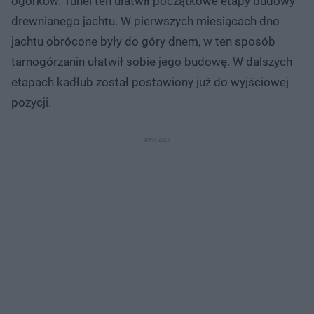
ogórków. Tunel ten ułatwił początkowe etapy budowy
drewnianego jachtu. W pierwszych miesiącach dno
jachtu obrócone były do góry dnem, w ten sposób
tarnogórzanin ułatwił sobie jego budowę. W dalszych
etapach kadłub został postawiony już do wyjściowej
pozycji.