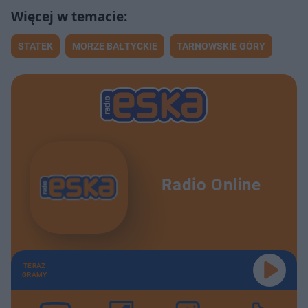
STATEK
MORZE BAŁTYCKIE
TARNOWSKIE GÓRY
Radio Online
TERAZ
GRAMY