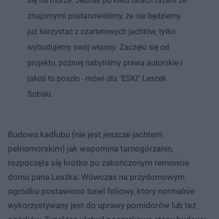
się na morze. Jednak po kilku latach razem ze
znajomymi postanowiliśmy, że nie będziemy
już korzystać z czarterowych jachtów, tylko
wybudujemy swój własny. Zaczęło się od
projektu, później nabyliśmy prawa autorskie i
jakoś to poszło - mówi dla "ESKI" Leszek
Sobski.
Budowa kadłubu (nie jest jeszcze jachtem
pełnomorskim) jak wspomina tarnogórzanin,
rozpoczęła się krótko po zakończonym remoncie
domu pana Leszka. Wówczas na przydomowym
ogródku postawiono tunel foliowy, który normalnie
wykorzystywany jest do uprawy pomidorów lub też