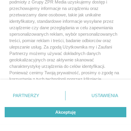
podmioty z Grupy ZPR Media uzyskujemy dostęp i
przechowujemy informacje na urządzeniu oraz
przetwarzamy dane osobowe, takie jak unikalne
identyfikatory, standardowe informacje wysyłane przez
Żaden utwór zamieszczony w serwisie nie może być powielany i
urządzenie czy dane przeglądania w celu zapewniania
rozpowszechniany lub dalej rozpowszechniany w jakikolwiek sposób (w
tym także elektroniczny lub mechaniczny) na jakimkolwiek polu
spersonalizowanych reklam, wybór spersonalizowanych
eksploatacji w jakiejkolwiek formie, włącznie z umieszczaniem w Internecie
treści, pomiar reklam i treści, badanie odbiorców oraz
bez pisemnej zgody właściciela praw. Jakiekolwiek użycie lub
ulepszanie usług. Za zgodą Użytkownika my i Zaufani
wykorzystanie utworów w całości lub w części z naruszeniem prawa, tzn.
bez właściwej zgody, jest zabronione pod groźbą kary i może być ścigane
Partnerzy możemy używać dokładnych danych
prawnie.
geolokalizacyjnych oraz aktywnie skanować
charakterystykę urządzenia do celów identyfikacji.
Ponieważ cenimy Twoją prywatność, prosimy o zgodę na
korzystanie z tych technologii poprzez kliknięcie
„Akceptuję”. Zgoda jest dobrowolna i zawsze możesz ją
zmienić/wycofać klikając przycisk ustawień prywatności
PARTNERZY
USTAWIENIA
O nas
znajdujący się w lewym dolnym rogu strony
. Niektóre
rodzaje przetwarzania danych nie wymagają zgody
Informacje prawne
Akceptuję
użytkownika, ale masz prawo sprzeciwić się takiemu
przetwarzaniu. Preferencje będą miały zastosowanie tylko
Nasze serwisy
na tej witrynie.