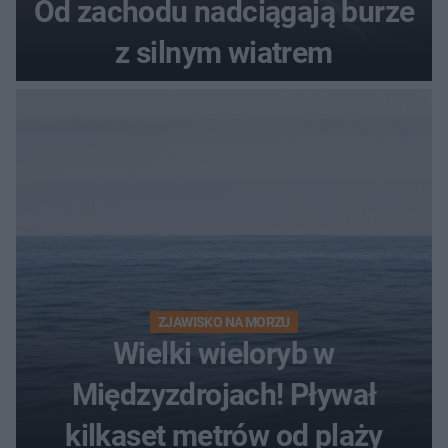
Od zachodu nadciągają burze
z silnym wiatrem
ZJAWISKO NA MORZU
Wielki wieloryb w
Międzyzdrojach! Pływał
kilkaset metrów od plaży