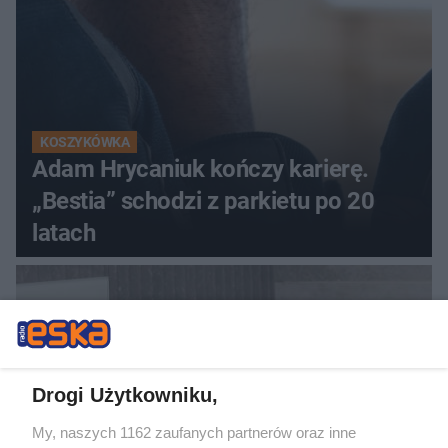
KOSZYKÓWKA
Adam Hrycaniuk kończy karierę.
„Bestia” schodzi z parkietu po 20
latach
Drogi Użytkowniku,
My, naszych 1162 zaufanych partnerów oraz inne