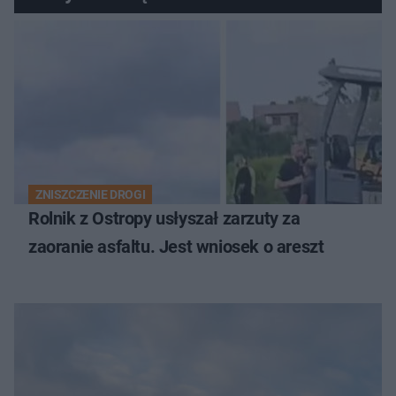
zdecyduje sąd rodzinny
ZNISZCZENIE DROGI
Rolnik z Ostropy usłyszał zarzuty za
zaoranie asfaltu. Jest wniosek o areszt