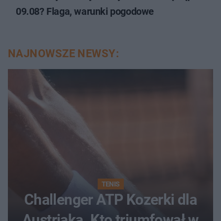
09.08? Flaga, warunki pogodowe
NAJNOWSZE NEWSY:
TENIS
Challenger ATP Kozerki dla
Austriaka. Kto triumfował w