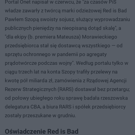
Portal Onet napisał w czerwcu, że "za czasów PiS
władze zawarły z twórcą marki odzieżowej Red is Bad
Pawłem Szopą swoisty sojusz, służący wyprowadzaniu
publicznych pieniędzy na nieopisaną dotąd skalę", a
"dla ekipy (b. premiera Mateusza) Morawieckiego
przedsiębiorca stał się dostawcą wszystkiego — od
sprzętu ochronnego w pandemii po agregaty
prądotwórcze podczas wojny". Według portalu tylko w
ciągu trzech lat na konta Szopy trafiły przelewy na
kwotę pół miliarda zł, zamówienia z Rządowej Agencji
Rezerw Strategicznych (RARS) dostawał bez przetargu;
od połowy ubiegłego roku sprawę badała rzeszowska
delegatura CBA, a biura RARS i spółek przedsiębiorcy
zostały przeszukane w grudniu.
Oświadczenie Red is Bad