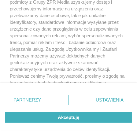
podmioty z Grupy ZPR Media uzyskujemy dostęp i
DOMOWE PORZĄDKI
przechowujemy informacje na urządzeniu oraz
Hiszpański sposób na czystą toaletę.
przetwarzamy dane osobowe, takie jak unikalne
Rozpuszcza kamień i osady przez
identyfikatory, standardowe informacje wysyłane przez
urządzenie czy dane przeglądania w celu zapewniania
noc
spersonalizowanych reklam, wybór spersonalizowanych
treści, pomiar reklam i treści, badanie odbiorców oraz
ulepszanie usług. Za zgodą Użytkownika my i Zaufani
Partnerzy możemy używać dokładnych danych
geolokalizacyjnych oraz aktywnie skanować
charakterystykę urządzenia do celów identyfikacji.
Ponieważ cenimy Twoją prywatność, prosimy o zgodę na
korzystanie z tych technologii poprzez kliknięcie
„Akceptuję”. Zgoda jest dobrowolna i zawsze możesz ją
zmienić/wycofać klikając przycisk ustawień prywatności
PARTNERZY
USTAWIENIA
RZADKIE IMIONA
znajdujący się w lewym dolnym rogu strony
. Niektóre
To imię brzmi jak nazwa
rodzaje przetwarzania danych nie wymagają zgody
Akceptuję
użytkownika, ale masz prawo sprzeciwić się takiemu
europejskiego kraju. W Polsce nosi
przetwarzaniu. Preferencje będą miały zastosowanie tylko
je zaledwie 3 kobiety
na tej witrynie.