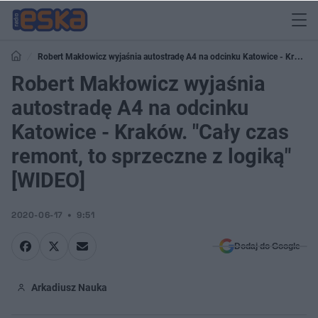
Robert Makłowicz wyjaśnia autostradę A4 na odcinku Katowice - Kraków.
"Cały czas remont, to sprzeczne z logiką" [WIDEO]
Robert Makłowicz wyjaśnia
autostradę A4 na odcinku
Katowice - Kraków. "Cały czas
remont, to sprzeczne z logiką"
[WIDEO]
2020-06-17
9:51
Dodaj do Google
Arkadiusz Nauka