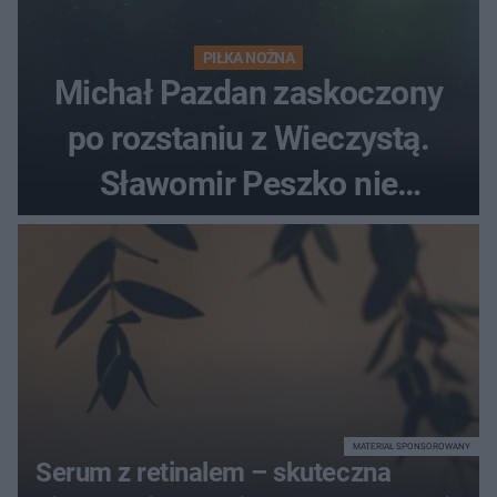
PIŁKA NOŻNA
Michał Pazdan zaskoczony
po rozstaniu z Wieczystą.
Sławomir Peszko nie
dotrzymał słowa?
MATERIAŁ SPONSOROWANY
Serum z retinalem – skuteczna