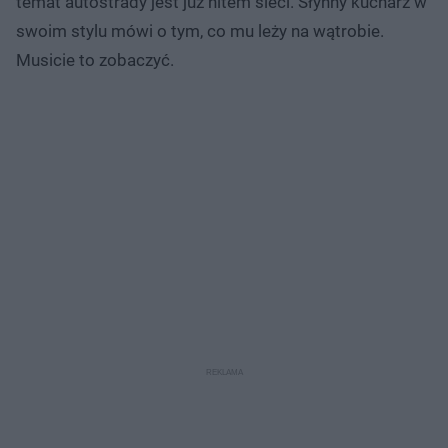
temat autostrady jest już hitem sieci. Słynny kucharz w
swoim stylu mówi o tym, co mu leży na wątrobie.
Musicie to zobaczyć.