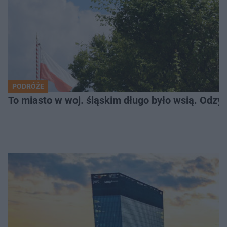
PODRÓŻE
To miasto w woj. śląskim długo było wsią. Odzy