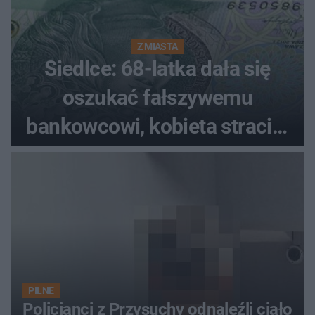
Z MIASTA
Siedlce: 68-latka dała się
oszukać fałszywemu
bankowcowi, kobieta straciła
blisko 40 tys. zł
PILNE
Policjanci z Przysuchy odnaleźli ciało