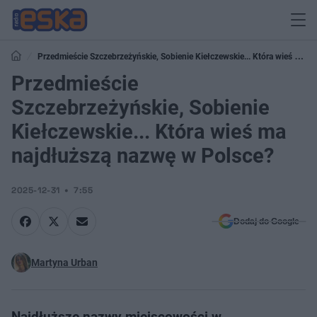
Przedmieście Szczebrzeżyńskie, Sobienie Kiełczewskie... Która wieś ma
najdłuższą nazwę w Polsce?
Przedmieście
Szczebrzeżyńskie, Sobienie
Kiełczewskie... Która wieś ma
najdłuższą nazwę w Polsce?
2025-12-31
7:55
Dodaj do Google
Martyna Urban
Najdłuższe nazwy miejscowości w