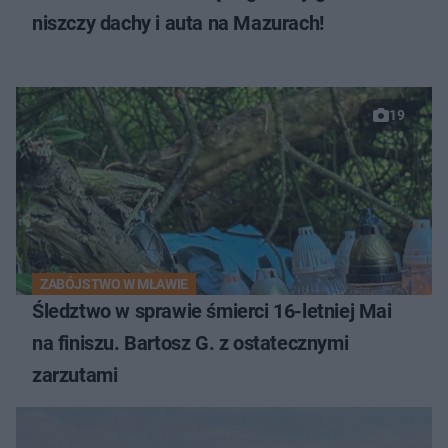
niszczy dachy i auta na Mazurach!
19
ZABÓJSTWO W MŁAWIE
Śledztwo w sprawie śmierci 16-letniej Mai
na finiszu. Bartosz G. z ostatecznymi
zarzutami