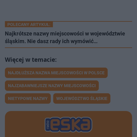
POLECANY ARTYKUŁ:
Najkrótsze nazwy miejscowości w województwie
śląskim. Nie dasz rady ich wymówić…
NAJDŁUŻSZA NAZWA MIEJSCOWOŚCI W POLSCE
NAJZABAWNIEJSZE NAZWY MIEJSCOWOŚCI
NIETYPOWE NAZWY
WOJEWÓDZTWO ŚLĄSKIE