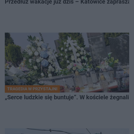
Przedłuż wakacje już dziś – Katowice zapraszaj
TRAGEDIA W PRZYSTAJNI
„Serce ludzkie się buntuje”. W kościele żegnali