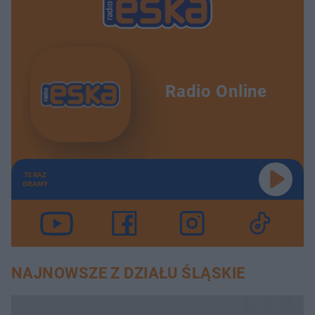
Radio Online
TERAZ
GRAMY
NAJNOWSZE Z DZIAŁU ŚLĄSKIE