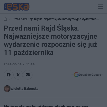
Przed nami Rajd Śląska. Najważniejsze motoryzacyjne wydarzenie
rozpocznie się już 11 października
Przed nami Rajd Śląska.
Najważniejsze motoryzacyjne
wydarzenie rozpocznie się już
11 października
2024-10-04
15:44
Dodaj do Google
Wioletta Baborska
Na terenie województwa śląskiego po raz