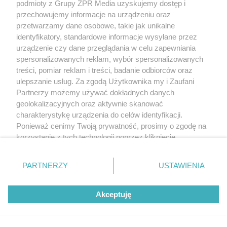
podmioty z Grupy ZPR Media uzyskujemy dostęp i
przechowujemy informacje na urządzeniu oraz
przetwarzamy dane osobowe, takie jak unikalne
identyfikatory, standardowe informacje wysyłane przez
urządzenie czy dane przeglądania w celu zapewniania
spersonalizowanych reklam, wybór spersonalizowanych
EWA WOYDYŁŁO PRZEPRASZA
treści, pomiar reklam i treści, badanie odbiorców oraz
Ewa Woydyłło kaja się po
ulepszanie usług. Za zgodą Użytkownika my i Zaufani
Partnerzy możemy używać dokładnych danych
skandalicznych słowach o Idze
geolokalizacyjnych oraz aktywnie skanować
Świątek. "Jest mi wstyd"
charakterystykę urządzenia do celów identyfikacji.
Ponieważ cenimy Twoją prywatność, prosimy o zgodę na
korzystanie z tych technologii poprzez kliknięcie
ZOBACZ WIĘCEJ
„Akceptuję”. Zgoda jest dobrowolna i zawsze możesz ją
zmienić/wycofać klikając przycisk ustawień prywatności
PARTNERZY
USTAWIENIA
znajdujący się w lewym dolnym rogu strony
. Niektóre
rodzaje przetwarzania danych nie wymagają zgody
Akceptuję
użytkownika, ale masz prawo sprzeciwić się takiemu
przetwarzaniu. Preferencje będą miały zastosowanie tylko
na tej witrynie.