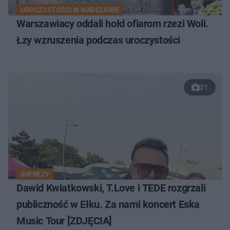
UROCZYSTOŚCI W WARSZAWIE
Warszawiacy oddali hołd ofiarom rzezi Woli.
Łzy wzruszenia podczas uroczystości
21
IMPREZY
Dawid Kwiatkowski, T.Love i TEDE rozgrzali
publiczność w Ełku. Za nami koncert Eska
Music Tour [ZDJĘCIA]