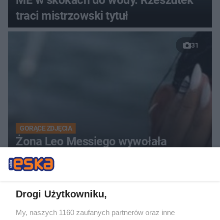
traci mistrzowski tytuł
31
GORĄCE ZDJĘCIA
Żona Leo Messiego wywołała
poruszenie w sieci. Antonela
Roccuzzo pokazała się w mikrobikini
Drogi Użytkowniku,
My, naszych 1160 zaufanych partnerów oraz inne