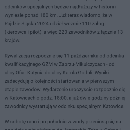
odcinków specjalnych będzie najdłuższy w historii i
wyniesie ponad 180 km. Już teraz wiadomo, że w
Rajdzie Śląska 2024 udział weźmie 110 załóg
(kierowca i pilot), a więc 220 zawodników z łącznie 13
krajów.
Rywalizacja rozpocznie się 11 października od odcinka
kwalifikacyjnego GZM w Zabrzu-Mikulczycach - od
ulicy Ofiar Katynia do ulicy Karola Goduli. Wyniki
zadecydują o kolejności startowania w pierwszym
etapie zawodów. Wydarzenie uroczyście rozpocznie się
w Katowicach o godz. 18:00, a już dwie godziny później
zawodnicy wystartują w odcinku specjalnym Katowice.
W sobotę rano i po południu zawody przeniosą się na
południe województwa do Jastrzębia-Zdroju, Ochab i