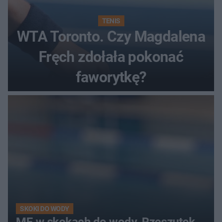
TENIS
WTA Toronto. Czy Magdalena
Fręch zdołała pokonać
faworytkę?
SKOKI DO WODY
ME w skokach do wody. Rzeszutek