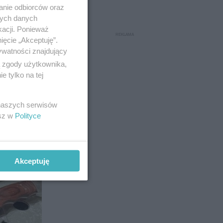
anie odbiorców oraz
nych danych
kacji. Ponieważ
ięcie „Akceptuję”.
ywatności znajdujący
9
ą zgody użytkownika,
 tylko na tej
 naszych serwisów
esz w
Polityce
Akceptuję