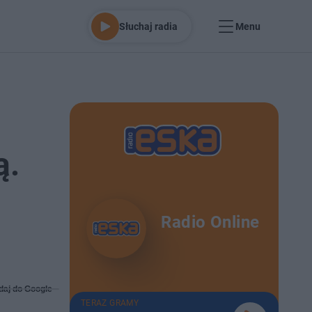
Słuchaj radia
Menu
ą.
Radio Online
daj do Google
TERAZ GRAMY