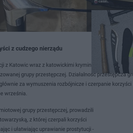
yści z cudzego nierządu
ji z Katowic wraz z katowickimi kryminalnymi zatrzymali
zowanej grupy przestępczej. Działalność przestępcza g
łównie za wymuszenia rozbójnicze i czerpanie korzyści
ie września.
miotowej grupy przestępczej, prowadzili
towarzyską, z której czerpali korzyści
jąc i ułatwiając uprawianie prostytucji -