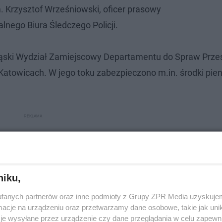
 Krzysztof Wrześniowski, oficer prasowy
nego Biura Śledczego Policji.
Śląski Wydział Zamiejscowy Departamentu do Spraw Prze
Katowicach. W jego toku zabezpieczono m.in. środki pien
niku,
fanych partnerów oraz inne podmioty z Grupy ZPR Media uzyskujem
cje na urządzeniu oraz przetwarzamy dane osobowe, takie jak unika
je wysyłane przez urządzenie czy dane przeglądania w celu zapewn