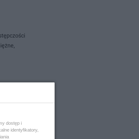
stępczości
iężne,
y dostęp i
lne identyfikatory,
iania