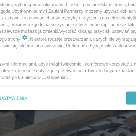
klam, wybór spersonalizowanych treści, pomiar reklam i treści, bad
 zgodą Użytkownika my i Zaufani Partnerzy możemy używać dokład
az aktywnie skanować charakterystykę urządzenia do celów identyfi
ść, prosimy o zgodę na korzystanie z tych technologii poprzez klikn
a i zawsze możesz ją zmienić/wycofać klikając przycisk ustawień pr
ogu strony
. Niektóre rodzaje przetwarzania danych nie wymagaj
iwić się takiemu przetwarzaniu. Preferencje będą miały zastosowanie
szymi informacjami, abyś mógł świadomie i komfortowo korzystać z
gółowe informacje dotyczące przetwarzania Twoich danych znajdzi
s
oraz po kliknięciu w „Ustawienia”.
USTAWIENIA