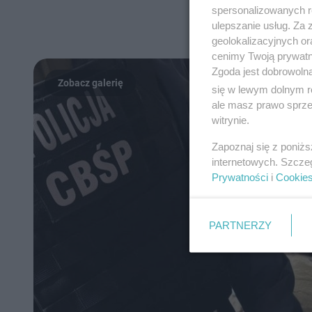
spersonalizowanych re
ulepszanie usług. Za
geolokalizacyjnych or
cenimy Twoją prywatno
Zgoda jest dobrowoln
się w lewym dolnym r
ale masz prawo sprzec
witrynie.
Zapoznaj się z poniż
internetowych. Szcze
Prywatności
i
Cookie
PARTNERZY