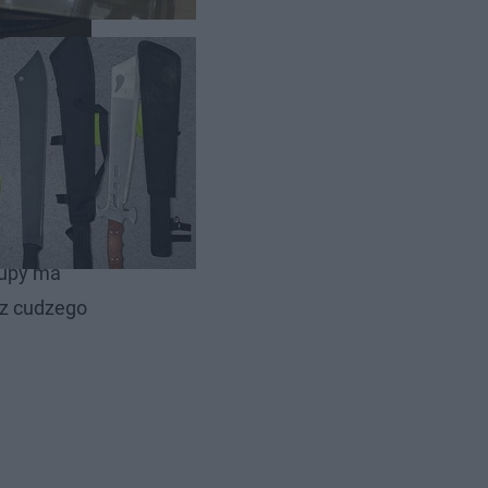
 na terenie
rupy ma
 z cudzego