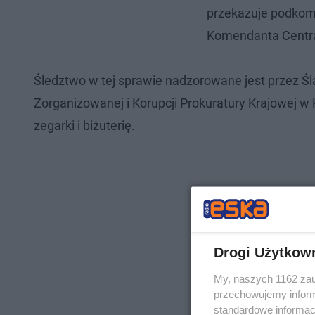
przekazuje podkom.
Komendanta Central
Śledztwo w tej sprawie nadzorowane jest przez 
Zorganizowanej i Korupcji Prokuratury Krajowej w 
zegarki i biżuterię.
Drogi Użytkow
My, naszych 1162 zau
przechowujemy informa
standardowe informac