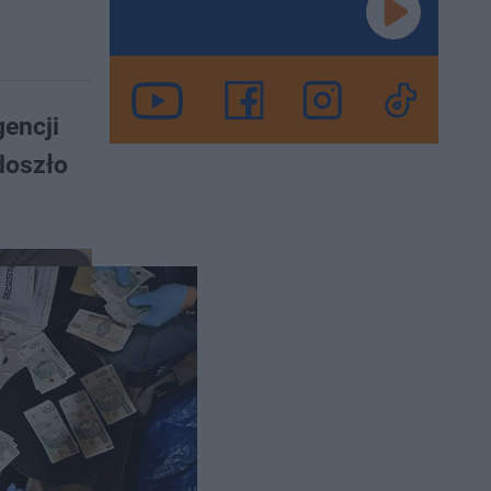
gencji
doszło