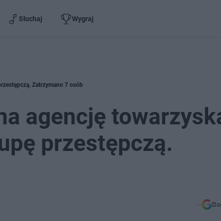
Słuchaj
Wygraj
ę przestępczą. Zatrzymano 7 osób
lna agencję towarzysk
grupę przestępczą.
Do