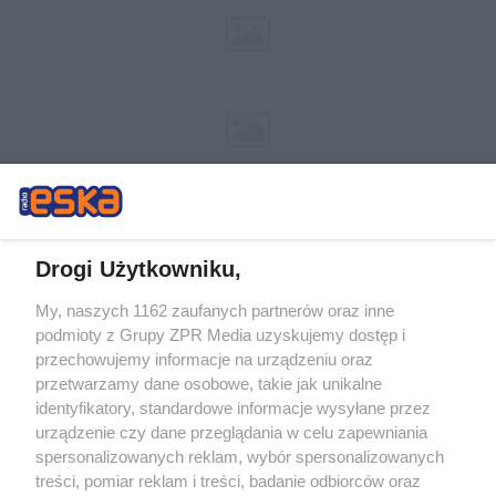
Drogi Użytkowniku,
My, naszych 1162 zaufanych partnerów oraz inne
Żaden utwór zamieszczony w serwisie nie może być powielany i
podmioty z Grupy ZPR Media uzyskujemy dostęp i
rozpowszechniany lub dalej rozpowszechniany w jakikolwiek sposób (w
tym także elektroniczny lub mechaniczny) na jakimkolwiek polu
przechowujemy informacje na urządzeniu oraz
eksploatacji w jakiejkolwiek formie, włącznie z umieszczaniem w Internecie
przetwarzamy dane osobowe, takie jak unikalne
bez pisemnej zgody właściciela praw. Jakiekolwiek użycie lub
wykorzystanie utworów w całości lub w części z naruszeniem prawa, tzn.
identyfikatory, standardowe informacje wysyłane przez
bez właściwej zgody, jest zabronione pod groźbą kary i może być ścigane
urządzenie czy dane przeglądania w celu zapewniania
prawnie.
spersonalizowanych reklam, wybór spersonalizowanych
treści, pomiar reklam i treści, badanie odbiorców oraz