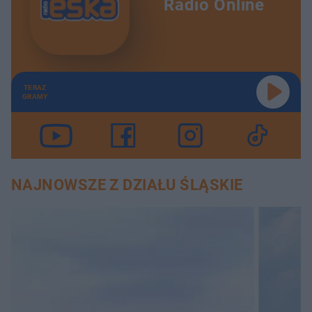
Radio Online
TERAZ
GRAMY
NAJNOWSZE Z DZIAŁU ŚLĄSKIE