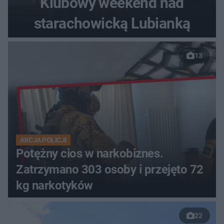
Klubowy weekend nad
starachowicką Lubianką
13
AKCJA POLICJI
Potężny cios w narkobiznes.
Zatrzymano 303 osoby i przejęto 72
kg narkotyków
22