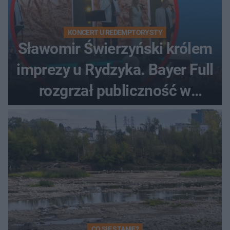
KONCERT U REDEMPTORYSTY
Sławomir Świerzyński królem
imprezy u Rydzyka. Bayer Full
rozgrzał publiczność w
Toruniu
CO SIĘ STANIE?