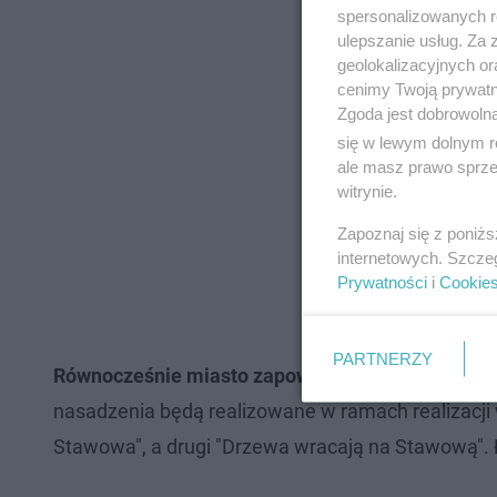
spersonalizowanych re
ulepszanie usług. Za
geolokalizacyjnych or
cenimy Twoją prywatno
Zgoda jest dobrowoln
się w lewym dolnym r
ale masz prawo sprzec
witrynie.
Zapoznaj się z poniż
internetowych. Szcze
Prywatności
i
Cookie
PARTNERZY
Równocześnie miasto zapowiada, że przy ul. Staw
nasadzenia będą realizowane w ramach realizacji
Stawowa", a drugi "Drzewa wracają na Stawową". 