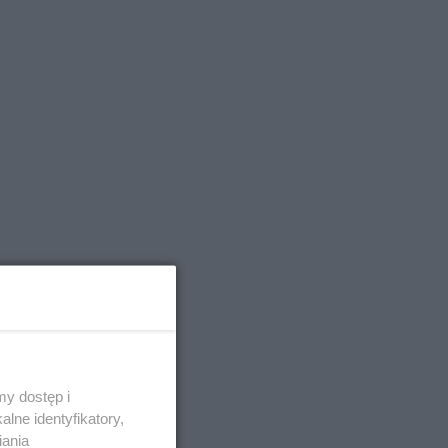
ię bowiem,
y dostęp i
lne identyfikatory,
iania