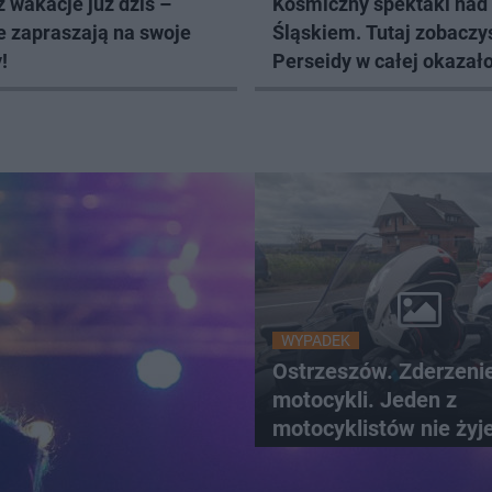
 wakacje już dziś –
Kosmiczny spektakl nad
e zapraszają na swoje
Śląskiem. Tutaj zobaczy
!
Perseidy w całej okazało
WYPADEK
Ostrzeszów. Zderzeni
motocykli. Jeden z
motocyklistów nie żyj