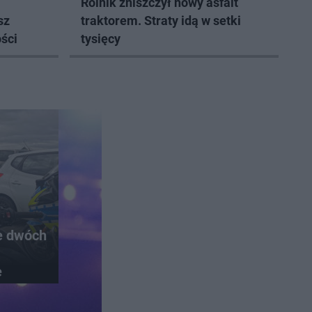
Rolnik zniszczył nowy asfalt
sz
traktorem. Straty idą w setki
ści
tysięcy
e dwóch
e