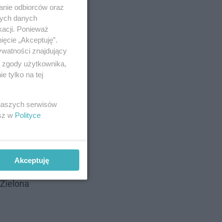
anie odbiorców oraz
nych danych
kacji. Ponieważ
ięcie „Akceptuję”.
ywatności znajdujący
ą zgody użytkownika,
 tylko na tej
 naszych serwisów
esz w
Polityce
Akceptuję
alsze
"Zielona