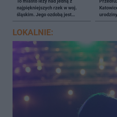
To miasto leży nad jedną z
Przedłuż
najpiękniejszych rzek w woj.
Katowic
śląskim. Jego ozdobą jest
urodziny
zabytkowy pałac
LOKALNIE: