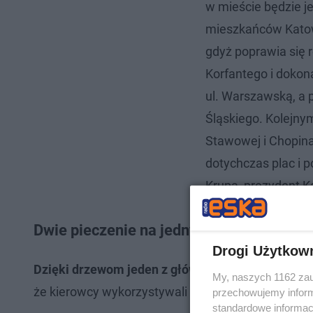
w mieście będzie je
mieszkańców Katowi
gdyż poprawia się 
Korfantego i doko
ul. Warszawską, a 
Śląskiego. Kolejnym
Stawowej i Chopina
dotychczas plac i 
Krupa, prezydent K
Dwie pieczenie na jednym ogniu
Drogi Użytkow
Dzięki drzewom jeden z głównych traktów zyska nie
My, naszych 1162 zau
że kierowcy wykorzystywali podane miejsce jako ni
przechowujemy informa
standardowe informac