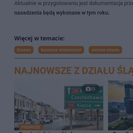
Aktualnie w przygotowaniu jest dokumentacja pr
nasadzenia będą wykonane w tym roku.
Drzewa
katowice wiadomości
zielone miasto
NAJNOWSZE Z DZIAŁU ŚLĄ
25
PODRÓŻE