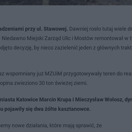
adzeniami przy ul. Stawowej.
Dawniej rosło tutaj wiele d
e. Niedawno Miejski Zarząd Ulic i Mostów remontował w 
jęto decyzję, by nieco zazielenić jeden z głównych tra
oraz wspomniany już MZUiM przygotowywały teren do real
hopina zwieziono 30 ton świeżej ziemi.
miasta Katowice Marcin Krupa i Mieczysław Wołosz, dy
pojawiły się dwa żółte kasztanowce.
emy nowe działania, które mają sprawić, że