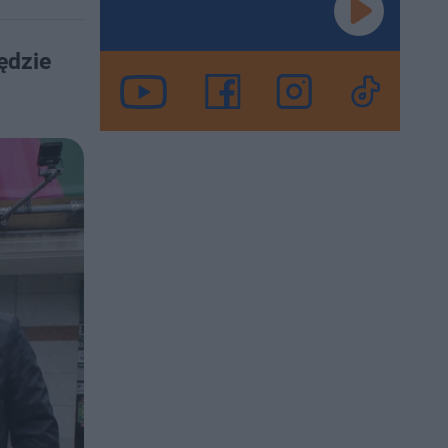
ędzie