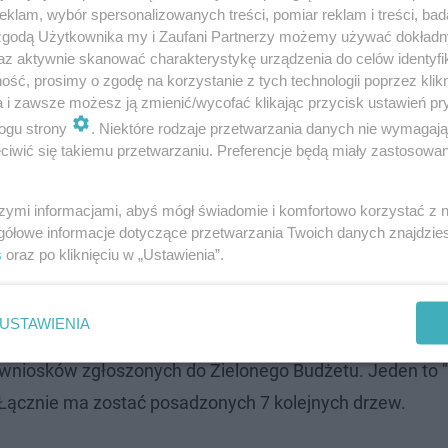
klam, wybór spersonalizowanych treści, pomiar reklam i treści, bad
 zgodą Użytkownika my i Zaufani Partnerzy możemy używać dokład
az aktywnie skanować charakterystykę urządzenia do celów identyfi
ść, prosimy o zgodę na korzystanie z tych technologii poprzez klikn
a i zawsze możesz ją zmienić/wycofać klikając przycisk ustawień pr
ogu strony
. Niektóre rodzaje przetwarzania danych nie wymagaj
iwić się takiemu przetwarzaniu. Preferencje będą miały zastosowanie
szymi informacjami, abyś mógł świadomie i komfortowo korzystać z
gółowe informacje dotyczące przetwarzania Twoich danych znajdzi
s
oraz po kliknięciu w „Ustawienia”.
USTAWIENIA
owej na dwóch kasztanowcach zieleń się nie skończy.
D
 wniosków zgłoszonych do Zielonego Budżetu. Jeden to 
Łącznie ma zostać posadzonych 7 kolejnych drzew.