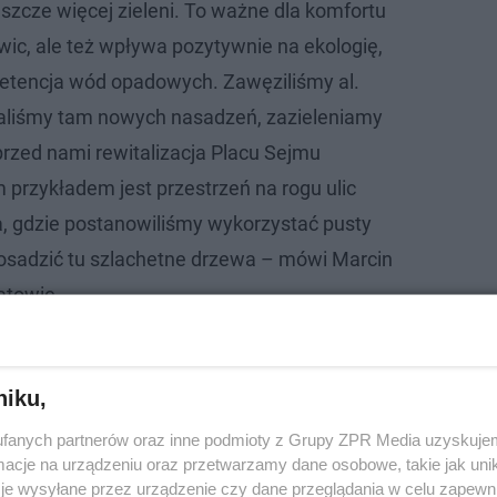
szcze więcej zieleni. To ważne dla komfortu
c, ale też wpływa pozytywnie na ekologię,
retencja wód opadowych. Zawęziliśmy al.
naliśmy tam nowych nasadzeń, zazieleniamy
przed nami rewitalizacja Placu Sejmu
 przykładem jest przestrzeń na rogu ulic
, gdzie postanowiliśmy wykorzystać pusty
posadzić tu szlachetne drzewa – mówi Marcin
atowic.
niku,
co zieleni, ale to niejedyny plus inicjatywy.
Zdarzało s
fanych partnerów oraz inne podmioty z Grupy ZPR Media uzyskujem
elegalny parking. Teraz to nie będzie już możliwe.
cje na urządzeniu oraz przetwarzamy dane osobowe, takie jak unika
je wysyłane przez urządzenie czy dane przeglądania w celu zapewn