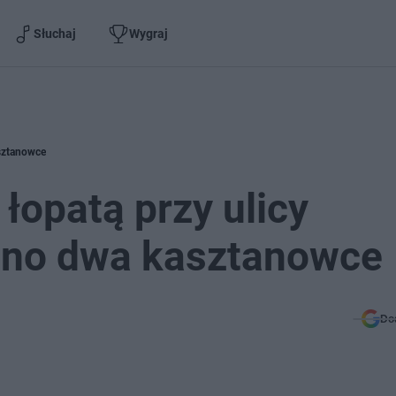
Słuchaj
Wygraj
asztanowce
łopatą przy ulicy
ono dwa kasztanowce
Do