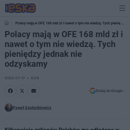
Polacy mają w OFE 168 mld zł i nawet o tym nie wiedzą. Tych pieniędzy
jednak nie odzyskamy
Polacy mają w OFE 168 mld zł i
nawet o tym nie wiedzą. Tych
pieniędzy jednak nie
odzyskamy
2023-07-17
9:06
Dodaj do Google
Paweł Szałankiewicz
Kilkanaście milionów Polaków ma odłożone w