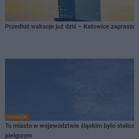
Przedłuż wakacje już dziś – Katowice zapraszaj
PODRÓŻE
To miasto w województwie śląskim było stolicą
pielgrzym