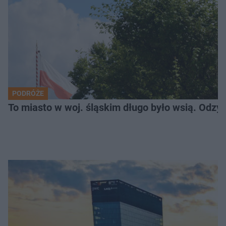
PODRÓŻE
To miasto w woj. śląskim długo było wsią. Odzy