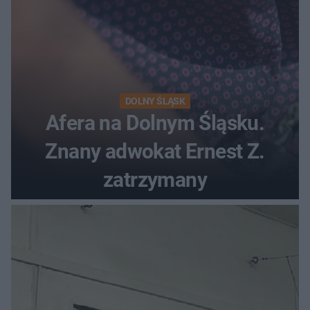
DOLNY ŚLĄSK
Afera na Dolnym Śląsku.
Znany adwokat Ernest Z.
zatrzymany