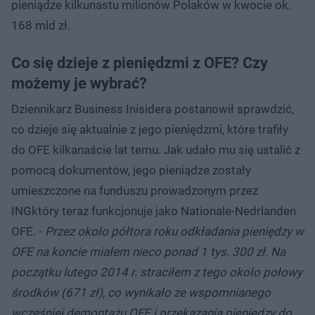
pieniądze kilkunastu milionów Polaków w kwocie ok.
168 mld zł.
Co się dzieje z pieniędzmi z OFE? Czy
możemy je wybrać?
Dziennikarz Business Inisidera postanowił sprawdzić,
co dzieje się aktualnie z jego pieniędzmi, które trafiły
do OFE kilkanaście lat temu. Jak udało mu się ustalić z
pomocą dokumentów, jego pieniądze zostały
umieszczone na funduszu prowadzonym przez
INGktóry teraz funkcjonuje jako Nationale-Nedrlanden
OFE. -
Przez około półtora roku odkładania pieniędzy w
OFE na koncie miałem nieco ponad 1 tys. 300 zł. Na
początku lutego 2014 r. straciłem z tego około połowy
środków (671 zł), co wynikało ze wspomnianego
wcześniej demontażu OFE i przekazania pieniędzy do