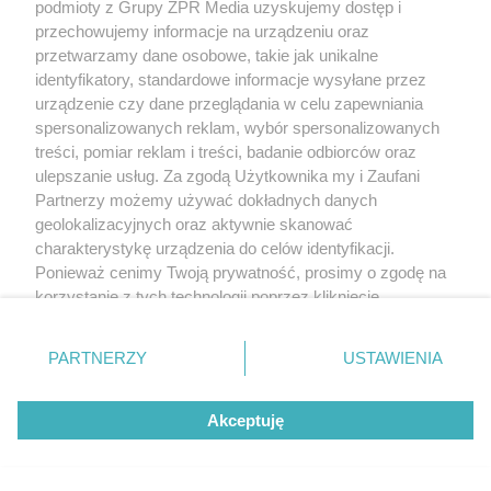
podmioty z Grupy ZPR Media uzyskujemy dostęp i
przechowujemy informacje na urządzeniu oraz
przetwarzamy dane osobowe, takie jak unikalne
identyfikatory, standardowe informacje wysyłane przez
urządzenie czy dane przeglądania w celu zapewniania
spersonalizowanych reklam, wybór spersonalizowanych
treści, pomiar reklam i treści, badanie odbiorców oraz
ulepszanie usług. Za zgodą Użytkownika my i Zaufani
Partnerzy możemy używać dokładnych danych
Żaden utwór zamieszczony w serwisie nie może być powielany i
rozpowszechniany lub dalej rozpowszechniany w jakikolwiek sposób (w
geolokalizacyjnych oraz aktywnie skanować
tym także elektroniczny lub mechaniczny) na jakimkolwiek polu
charakterystykę urządzenia do celów identyfikacji.
eksploatacji w jakiejkolwiek formie, włącznie z umieszczaniem w Internecie
Ponieważ cenimy Twoją prywatność, prosimy o zgodę na
bez pisemnej zgody właściciela praw. Jakiekolwiek użycie lub
wykorzystanie utworów w całości lub w części z naruszeniem prawa, tzn.
korzystanie z tych technologii poprzez kliknięcie
bez właściwej zgody, jest zabronione pod groźbą kary i może być ścigane
„Akceptuję”. Zgoda jest dobrowolna i zawsze możesz ją
prawnie.
zmienić/wycofać klikając przycisk ustawień prywatności
PARTNERZY
USTAWIENIA
znajdujący się w lewym dolnym rogu strony
. Niektóre
rodzaje przetwarzania danych nie wymagają zgody
Akceptuję
użytkownika, ale masz prawo sprzeciwić się takiemu
przetwarzaniu. Preferencje będą miały zastosowanie tylko
na tej witrynie.
O nas