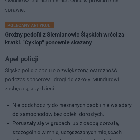
świadków jest niezmiernie cenna w prowadzonej
sprawie.
POLECANY ARTYKUŁ:
Groźny pedofil z Siemianowic Śląskich wróci za
kratki. "Cyklop" ponownie skazany
Apel policji
Śląska policja apeluje o zwiększoną ostrożność
podczas spacerów i drogi do szkoły. Mundurowi
zachęcają, aby dzieci:
Nie podchodziły do nieznanych osób i nie wsiadały
do samochodów bez opieki dorosłych.
Poruszały się w grupach lub z osobą dorosłą,
szczególnie w mniej uczęszczanych miejscach.