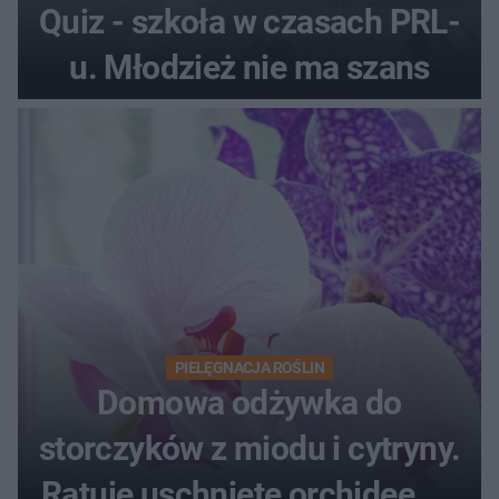
Quiz - szkoła w czasach PRL-
u. Młodzież nie ma szans
PIELĘGNACJA ROŚLIN
Domowa odżywka do
storczyków z miodu i cytryny.
Ratuje uschnięte orchidee po