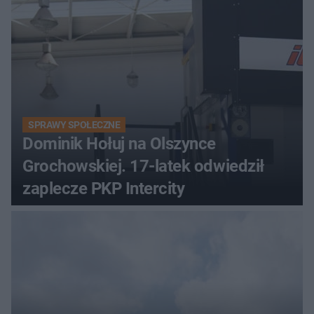
SPRAWY SPOŁECZNE
Dominik Hołuj na Olszynce
Grochowskiej. 17-latek odwiedził
zaplecze PKP Intercity