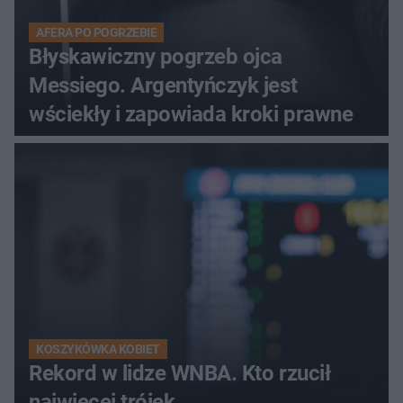
AFERA PO POGRZEBIE
Błyskawiczny pogrzeb ojca
Messiego. Argentyńczyk jest
wściekły i zapowiada kroki prawne
KOSZYKÓWKA KOBIET
Rekord w lidze WNBA. Kto rzucił
najwięcej trójek