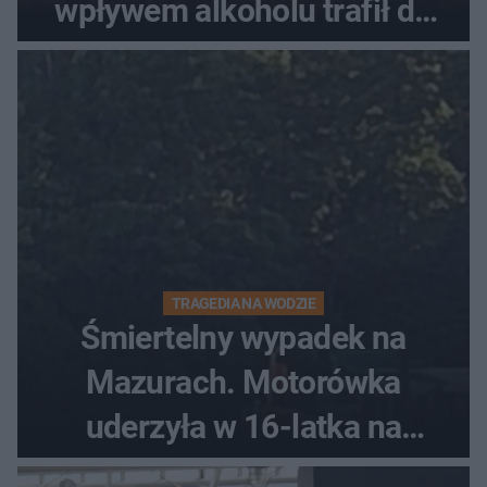
wpływem alkoholu trafił do
szpitala
TRAGEDIA NA WODZIE
Śmiertelny wypadek na
Mazurach. Motorówka
uderzyła w 16-latka na
skuterze