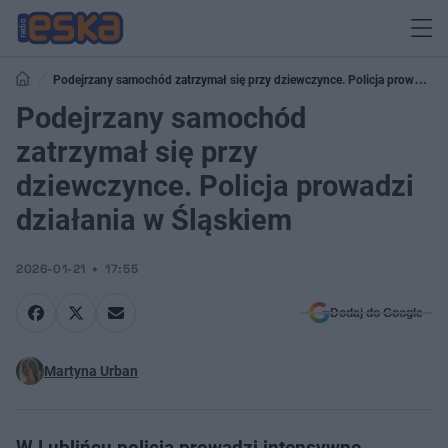
Podejrzany samochód zatrzymał się przy dziewczynce. Policja prowadzi
działania w Śląskiem
Podejrzany samochód
zatrzymał się przy
dziewczynce. Policja prowadzi
działania w Śląskiem
2026-01-21
17:55
Dodaj do Google
Martyna Urban
W Lublińcu policja prowadzi intensywne