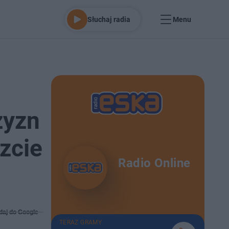
Słuchaj radia
Menu
zyzn
zcie
Radio Online
daj do Google
TERAZ GRAMY