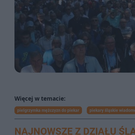
pielgrzymka mężczyzn do piekar
piekary śląskie wiadom
NAJNOWSZE Z DZIAŁU ŚLĄ