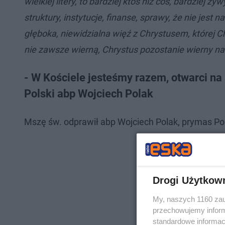
wielkiej litery, to bardziej ktoś niż coś, bardziej 
struktury, instytucje, finanse, sprawy, że nie jest
głęboka, niewidzialna więź z Chrystusem, której C
nie zawsze wierną, Chrystus pozostanie wierny na
- W Kościele jesteśmy razem, otwarci na
Polski abp Wojciech Polak
Mszę św. odprawił abp Wojciech Polak, prymas Pols
Drogi Użytkow
My, naszych 1160 zau
przechowujemy informa
standardowe informac