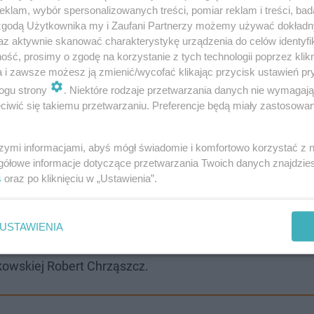
klam, wybór spersonalizowanych treści, pomiar reklam i treści, bad
 zgodą Użytkownika my i Zaufani Partnerzy możemy używać dokład
az aktywnie skanować charakterystykę urządzenia do celów identyfi
ść, prosimy o zgodę na korzystanie z tych technologii poprzez klikn
a i zawsze możesz ją zmienić/wycofać klikając przycisk ustawień pr
ogu strony
. Niektóre rodzaje przetwarzania danych nie wymagaj
iwić się takiemu przetwarzaniu. Preferencje będą miały zastosowanie
ie jest zamknięta w sobie, ale jest otwarta, objawia się
żeby wezwać wszystkich do włączenia się w nią. Trójca Świ
szymi informacjami, abyś mógł świadomie i komfortowo korzystać z
ugiej, że nie jesteśmy jakimiś samotnymi wyspami na oce
gółowe informacje dotyczące przetwarzania Twoich danych znajdzi
s
oraz po kliknięciu w „Ustawienia”.
i nieznani. W Kościele jesteśmy razem, otwarci na siebie 
 mówił abp Polak.
USTAWIENIA
j Piekarskiej do bazyliki. Na zakończenie nabożeństwo
kowskiej Robert Chrząszcz.