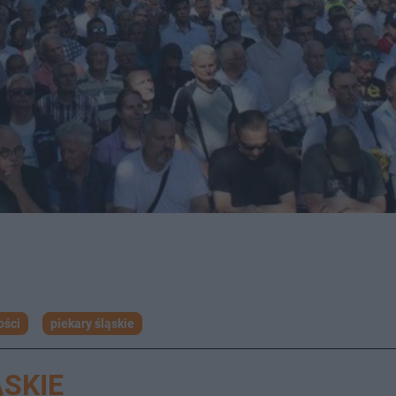
ości
piekary śląskie
SKIE