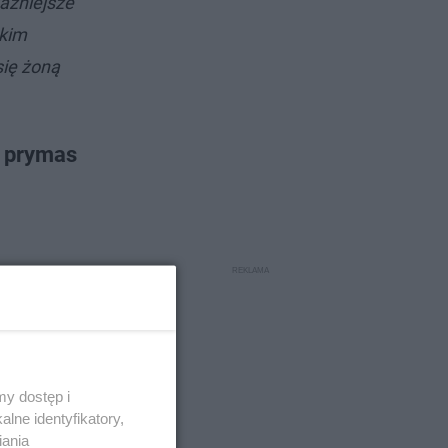
ważniejsze
tkim
się żoną
ł prymas
y dostęp i
lne identyfikatory,
iania