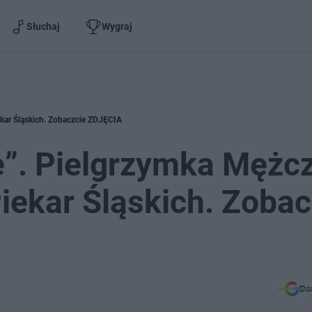
Słuchaj
Wygraj
kar Śląskich. Zobaczcie ZDJĘCIA
e”. Pielgrzymka Mężc
iekar Śląskich. Zobac
Do