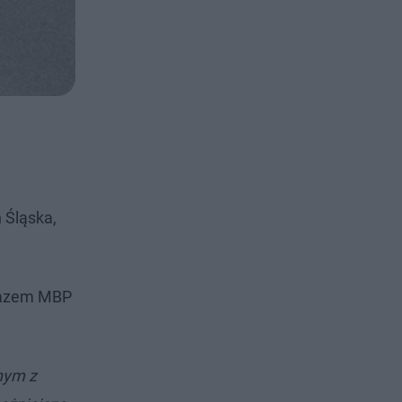
 Śląska,
brazem MBP
anym z