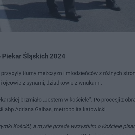
 Piekar Śląskich 2024
ię przybyły tłumy mężczyzn i młodzieńców z różnych stron
Byli ojcowie z synami, dziadkowie z wnukami.
ekarskiej brzmiało „Jestem w kościele". Po procesji z o
ił abp Adriana Galbas, metropolita katowicki.
zymki Kościół, a myślę przede wszystkim o Kościele pis