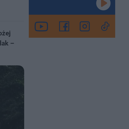
ożej
lak –