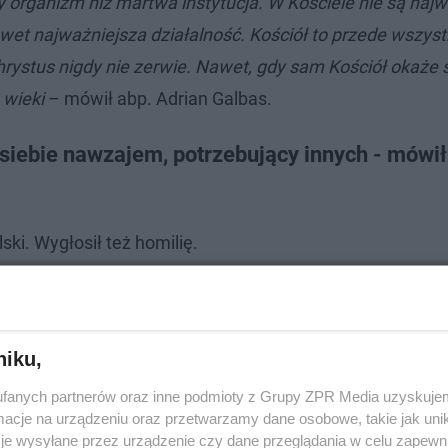
żywy organizm niż martwa instytucja. W Kościele nie są naj
 nawet najważniejsza działalność. Kościół to przede wszys
hrystus nigdy nie zerwie. Nawet, gdy sam Kościół okaże 
 wieki
– mówił abp. Adrian Galbas.
 siebie nawzajem, potrzebujący innych - mówi
ki. Wygłosił też homilię.
niku,
fanych partnerów oraz inne podmioty z Grupy ZPR Media uzyskujem
cje na urządzeniu oraz przetwarzamy dane osobowe, takie jak unika
je wysyłane przez urządzenie czy dane przeglądania w celu zapewn