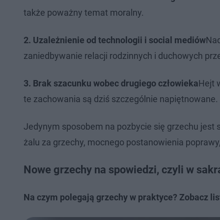
także poważny temat moralny.
2. Uzależnienie od technologii i social mediów
Nad
zaniedbywanie relacji rodzinnych i duchowych przez
3. Brak szacunku wobec drugiego człowieka
Hejt 
te zachowania są dziś szczególnie napiętnowane.
Jedynym sposobem na pozbycie się grzechu jest sp
żalu za grzechy, mocnego postanowienia poprawy,
Nowe grzechy na spowiedzi, czyli w sak
Na czym polegają grzechy w praktyce? Zobacz list