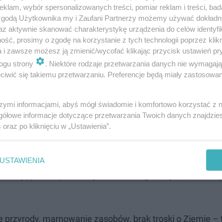
klam, wybór spersonalizowanych treści, pomiar reklam i treści, bad
dy wierny po osiągnięciu wieku rozeznania powinien pr
 zgodą Użytkownika my i Zaufani Partnerzy możemy używać dokład
az aktywnie skanować charakterystykę urządzenia do celów identyfi
ść, prosimy o zgodę na korzystanie z tych technologii poprzez klikn
a i zawsze możesz ją zmienić/wycofać klikając przycisk ustawień pr
uwagę w 2025 roku?
ogu strony
. Niektóre rodzaje przetwarzania danych nie wymagaj
iwić się takiemu przetwarzaniu. Preferencje będą miały zastosowanie
e o aktualizację spojrzenia Kościoła na współczesne pr
 częściej poruszają w konfesjonałach
szymi informacjami, abyś mógł świadomie i komfortowo korzystać z
gółowe informacje dotyczące przetwarzania Twoich danych znajdzi
s
oraz po kliknięciu w „Ustawienia”.
 pisał św. Tomasz z Akwinu. Są zwróceniem się wolnej wo
rym jest życie człowieka w szczęściu wiecznym królest
 co roku, a to dlatego, że zmieniają się nasze zachowani
USTAWIENIA
stają jednak podstawy i uznanie tego, co jest, a co nie 
e przyrody, marnowanie zasobów, brak troski o Ziemię – 