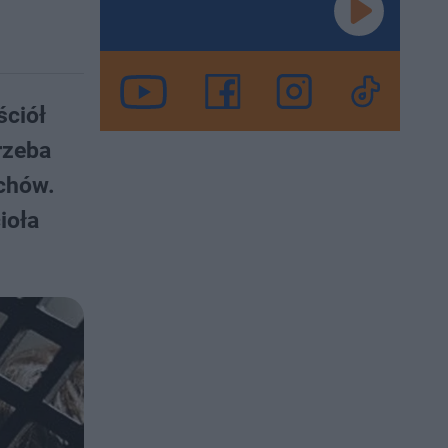
ściół
rzeba
echów.
ioła