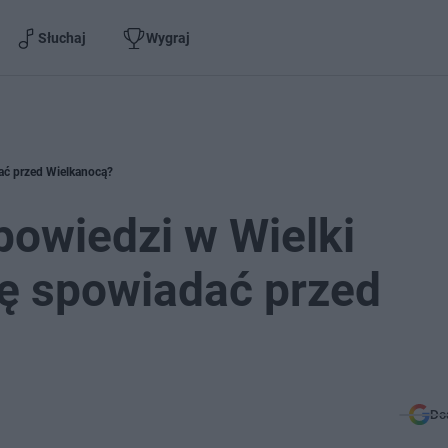
Słuchaj
Wygraj
ać przed Wielkanocą?
owiedzi w Wielki
ię spowiadać przed
Do