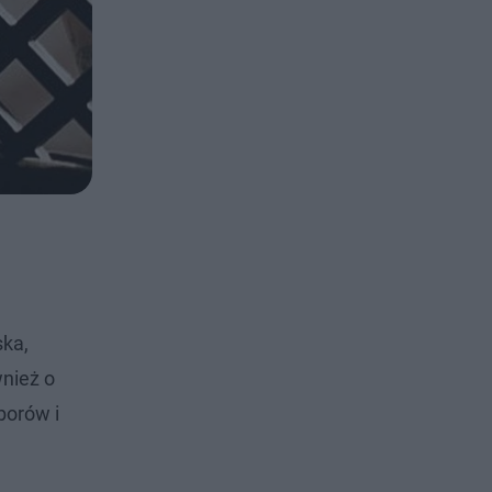
ska,
wnież o
borów i