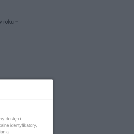
w roku –
y dostęp i
lne identyfikatory,
iania