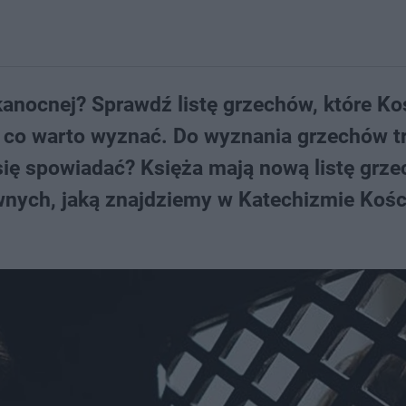
anocnej? Sprawdź listę grzechów, które Ko
 co warto wyznać. Do wyznania grzechów t
się spowiadać? Księża mają nową listę grz
nych, jaką znajdziemy w Katechizmie Kośc