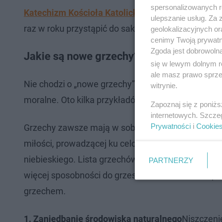
spersonalizowanych re
Katechizm Kościoła Katolickiego
jasno mówi: "Każ
ulepszanie usług. Za
raz w roku przystąpić do sakramentu pokuty".
geolokalizacyjnych or
cenimy Twoją prywatno
Zgoda jest dobrowoln
Jakie są nowe grzechy? Na co zwrócić 
się w lewym dolnym r
ale masz prawo sprzec
Nie chodzi o „nowe grzechy” w sensie prawnym, al
witrynie.
moralne. Oto kilka przykładów, które księża coraz
Zapoznaj się z poniż
internetowych. Szcze
Prywatności
i
Cookie
Grzechy zawsze mają w sobie coś ze śmierci - jak
miłości, prowadzącej ku celowi ostatecznemu, któ
niebieskiego. Lista grzechów zmienia się ostatnio
PARTNERZY
więcej sposobności do grzeszenia. Niezmienne pozo
grzechem.
1. Zaniedbanie środowiska naturalnego
Niszczeni