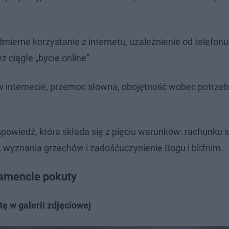
mierne korzystanie z internetu, uzależnienie od telefonu
 ciągłe „bycie online”.
w internecie, przemoc słowna, obojętność wobec potrze
owiedź, która składa się z pięciu warunków: rachunku 
 wyznania grzechów i zadośćuczynienie Bogu i bliźnim.
ramencie pokuty
ę w galerii zdjęciowej