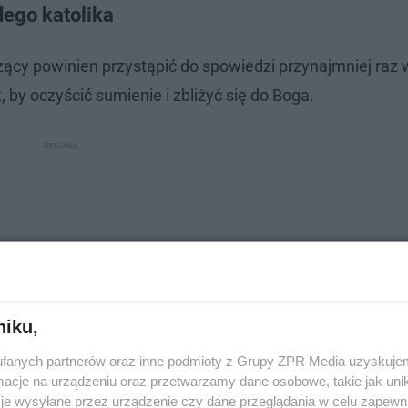
ego katolika
zący powinien przystąpić do spowiedzi przynajmniej raz 
 by oczyścić sumienie i zbliżyć się do Boga.
niku,
fanych partnerów oraz inne podmioty z Grupy ZPR Media uzyskujem
cje na urządzeniu oraz przetwarzamy dane osobowe, takie jak unika
je wysyłane przez urządzenie czy dane przeglądania w celu zapewn