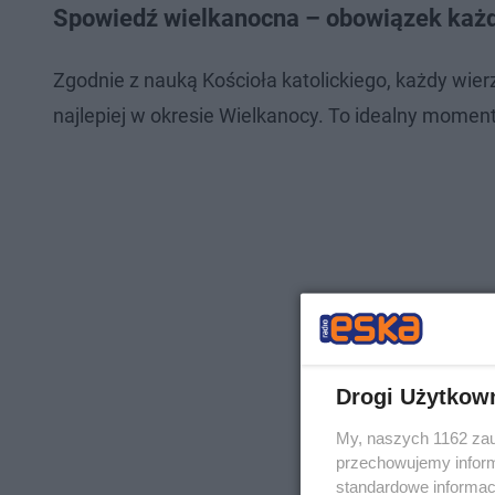
Spowiedź wielkanocna – obowiązek każd
Zgodnie z nauką Kościoła katolickiego, każdy wier
najlepiej w okresie Wielkanocy. To idealny moment,
Drogi Użytkow
My, naszych 1162 zau
przechowujemy informa
standardowe informac