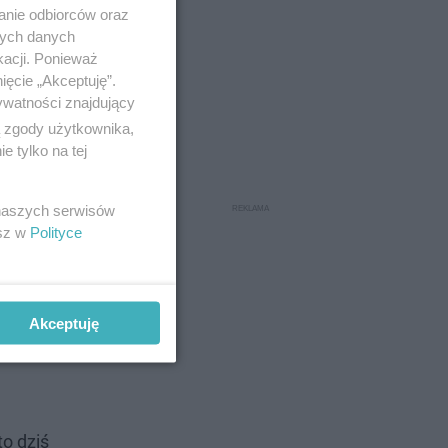
anie odbiorców oraz
zynajmniej
nych danych
kacji. Ponieważ
ięcie „Akceptuję”.
ywatności znajdujący
ą zgody użytkownika,
 tylko na tej
oblemy
 naszych serwisów
esz w
Polityce
li przeciw
wa
a i mamy
Akceptuję
jest
to dziś