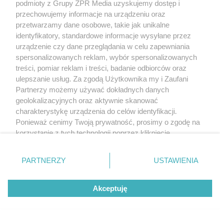
KOSZYKÓWKA
podmioty z Grupy ZPR Media uzyskujemy dostęp i
Adam Hrycaniuk kończy
przechowujemy informacje na urządzeniu oraz
przetwarzamy dane osobowe, takie jak unikalne
karierę. „Bestia” schodzi z
identyfikatory, standardowe informacje wysyłane przez
urządzenie czy dane przeglądania w celu zapewniania
parkietu po 20 latach
spersonalizowanych reklam, wybór spersonalizowanych
treści, pomiar reklam i treści, badanie odbiorców oraz
ulepszanie usług. Za zgodą Użytkownika my i Zaufani
Partnerzy możemy używać dokładnych danych
geolokalizacyjnych oraz aktywnie skanować
charakterystykę urządzenia do celów identyfikacji.
Ponieważ cenimy Twoją prywatność, prosimy o zgodę na
korzystanie z tych technologii poprzez kliknięcie
„Akceptuję”. Zgoda jest dobrowolna i zawsze możesz ją
zmienić/wycofać klikając przycisk ustawień prywatności
PARTNERZY
USTAWIENIA
znajdujący się w lewym dolnym rogu strony
. Niektóre
rodzaje przetwarzania danych nie wymagają zgody
Akceptuję
użytkownika, ale masz prawo sprzeciwić się takiemu
DOMOWE PORZĄDKI
przetwarzaniu. Preferencje będą miały zastosowanie tylko
Hiszpański sposób na czystą
na tej witrynie.