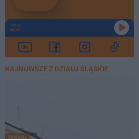
TERAZ
GRAMY
NAJNOWSZE Z DZIAŁU ŚLĄSKIE
PODRÓŻE