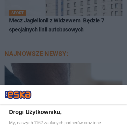
SPORT
Mecz Jagiellonii z Widzewem. Będzie 7
specjalnych linii autobusowych
NAJNOWSZE NEWSY:
Drogi Użytkowniku,
My, naszych 1162 zaufanych partnerów oraz inne