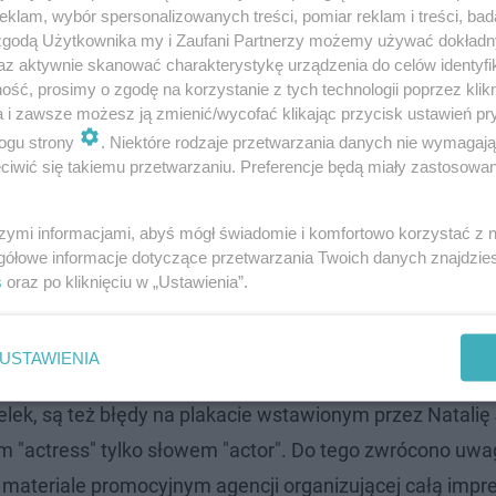
klam, wybór spersonalizowanych treści, pomiar reklam i treści, bad
 zgodą Użytkownika my i Zaufani Partnerzy możemy używać dokład
az aktywnie skanować charakterystykę urządzenia do celów identyfi
ść, prosimy o zgodę na korzystanie z tych technologii poprzez klikn
a i zawsze możesz ją zmienić/wycofać klikając przycisk ustawień pr
ogu strony
. Niektóre rodzaje przetwarzania danych nie wymagaj
niony przez NJ (@nataliajanoszek)
iwić się takiemu przetwarzaniu. Preferencje będą miały zastosowanie
ami zapomniał o Janoszek?
szymi informacjami, abyś mógł świadomie i komfortowo korzystać z
gółowe informacje dotyczące przetwarzania Twoich danych znajdzi
djęcie z czerwonego dywanu przed galą Złotych Globów.
s
oraz po kliknięciu w „Ustawienia”.
, ale... w sieci trudno znaleźć na to dowód, a materiały
tępne. Na instagramowym profilu agencji organizujące
USTAWIENIA
 "hostami", którzy tego dnia prowadzili imprezę. Na ża
delek, są też błędy na plakacie wstawionym przez Natalię
wem "actress" tylko słowem "actor". Do tego zwrócono uwa
 w materiale promocyjnym agencji organizującej całą impr