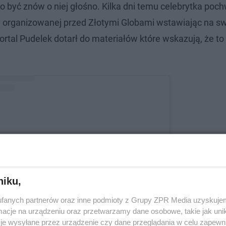
 być znów o niej głośno. Kilka dni temu celebrytka pochw
 organizowanej przed Złotymi Globami wstawiając na sw
rtal Pudelek dotarł do materiałów które wskazują, że to 
niku,
tl ten post na Instagramie
fanych partnerów oraz inne podmioty z Grupy ZPR Media uzyskujem
cje na urządzeniu oraz przetwarzamy dane osobowe, takie jak unika
je wysyłane przez urządzenie czy dane przeglądania w celu zapewn