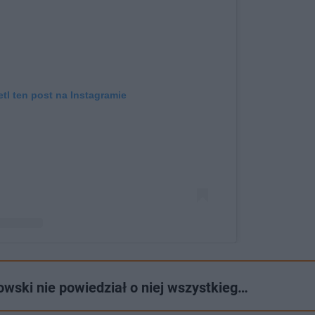
tl ten post na Instagramie
Social Mix Los Angeles (@socialmixlosangeles)
owski nie powiedział o niej wszystkieg…