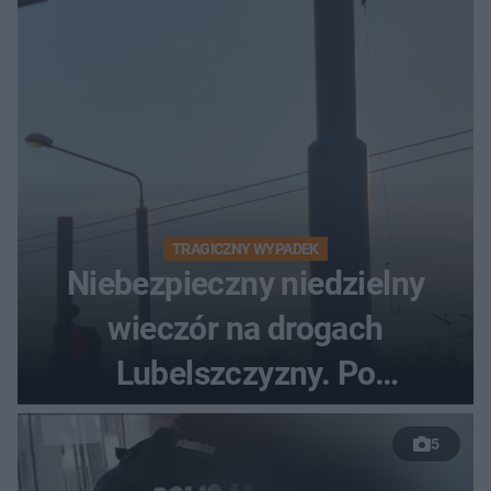
TRAGICZNY WYPADEK
Niebezpieczny niedzielny
wieczór na drogach
Lubelszczyzny. Po
nieudanym manewrze
5
wyprzedzania zginął