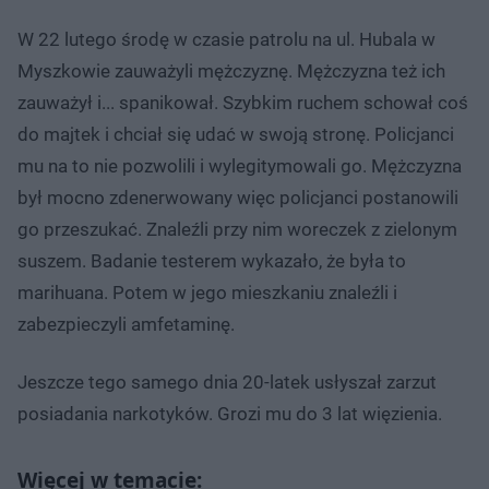
W 22 lutego środę w czasie patrolu na ul. Hubala w
Myszkowie zauważyli mężczyznę. Mężczyzna też ich
zauważył i... spanikował. Szybkim ruchem schował coś
do majtek i chciał się udać w swoją stronę. Policjanci
mu na to nie pozwolili i wylegitymowali go. Mężczyzna
był mocno zdenerwowany więc policjanci postanowili
go przeszukać. Znaleźli przy nim woreczek z zielonym
suszem. Badanie testerem wykazało, że była to
marihuana. Potem w jego mieszkaniu znaleźli i
zabezpieczyli amfetaminę.
Jeszcze tego samego dnia 20-latek usłyszał zarzut
posiadania narkotyków. Grozi mu do 3 lat więzienia.