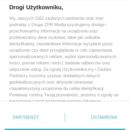
Drogi Użytkowniku,
My, naszych 1162 zaufanych partnerów oraz inne
Żaden utwór zamieszczony w serwisie nie może być powielany i
podmioty z Grupy ZPR Media uzyskujemy dostęp i
rozpowszechniany lub dalej rozpowszechniany w jakikolwiek sposób (w
tym także elektroniczny lub mechaniczny) na jakimkolwiek polu
przechowujemy informacje na urządzeniu oraz
eksploatacji w jakiejkolwiek formie, włącznie z umieszczaniem w Internecie
przetwarzamy dane osobowe, takie jak unikalne
bez pisemnej zgody właściciela praw. Jakiekolwiek użycie lub
wykorzystanie utworów w całości lub w części z naruszeniem prawa, tzn.
identyfikatory, standardowe informacje wysyłane przez
bez właściwej zgody, jest zabronione pod groźbą kary i może być ścigane
urządzenie czy dane przeglądania w celu zapewniania
prawnie.
spersonalizowanych reklam, wybór spersonalizowanych
treści, pomiar reklam i treści, badanie odbiorców oraz
ulepszanie usług. Za zgodą Użytkownika my i Zaufani
Partnerzy możemy używać dokładnych danych
geolokalizacyjnych oraz aktywnie skanować
charakterystykę urządzenia do celów identyfikacji.
O nas
Ponieważ cenimy Twoją prywatność, prosimy o zgodę na
korzystanie z tych technologii poprzez kliknięcie
Informacje prawne
„Akceptuję”. Zgoda jest dobrowolna i zawsze możesz ją
zmienić/wycofać klikając przycisk ustawień prywatności
Nasze serwisy
PARTNERZY
USTAWIENIA
znajdujący się w lewym dolnym rogu strony
. Niektóre
rodzaje przetwarzania danych nie wymagają zgody
© 2026 Grupa ZPR Media