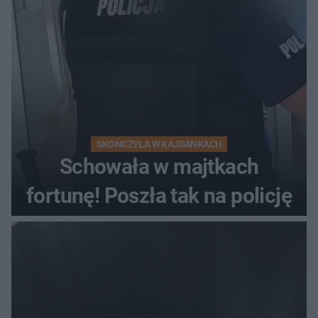
kierowca auta
SKOŃCZYŁA W KAJDANKACH
Schowała w majtkach
fortunę! Poszła tak na policję