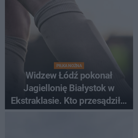
PIŁKA NOŻNA
Widzew Łódź pokonał
Jagiellonię Białystok w
Ekstraklasie. Kto przesądził o
losach meczu?