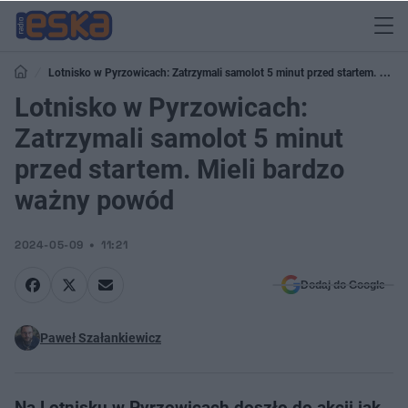
Lotnisko w Pyrzowicach: Zatrzymali samolot 5 minut przed startem. Mieli
bardzo ważny powód
Lotnisko w Pyrzowicach:
Zatrzymali samolot 5 minut
przed startem. Mieli bardzo
ważny powód
2024-05-09
11:21
Dodaj do Google
Paweł Szałankiewicz
Na Lotnisku w Pyrzowicach doszło do akcji jak