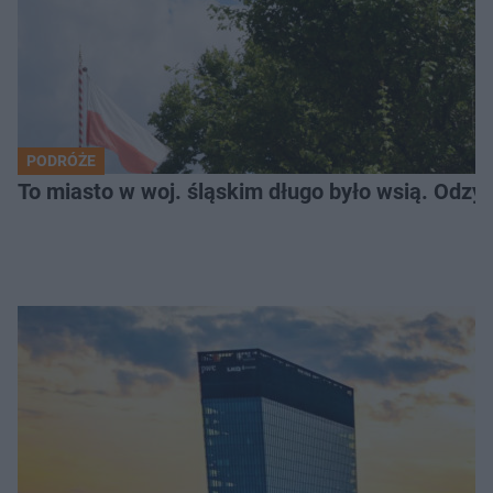
PODRÓŻE
To miasto w woj. śląskim długo było wsią. Odzy