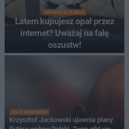
NACIĄGACZE ATAKUJĄ
Latem kupujesz opał przez
internet? Uważaj na falę
oszustw!
WIZJE JASNOWIDZA
Krzysztof Jackowski ujawnia plany
Putina wobec Polski. Tego nikt się