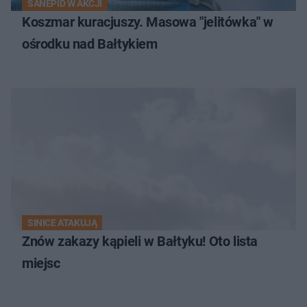
SANEPID W AKCJI
Koszmar kuracjuszy. Masowa "jelitówka" w
ośrodku nad Bałtykiem
SINICE ATAKUJĄ
Znów zakazy kąpieli w Bałtyku! Oto lista
miejsc