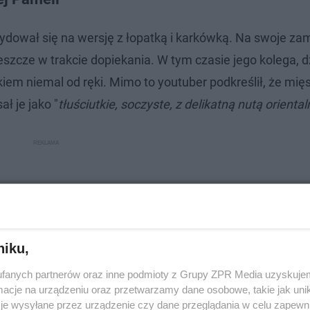
ydował się na wersję z łopatką i karkówką. Na swoje z
szcze w trakcie dopiekania. W tym czasie jego kolega, d
iem niemal od ręki. Mimo to youtuber podkreślił, że mięs
ł je jako "
tłuściutkie, soczyste, z delikatną nutą oriental
niku,
fanych partnerów oraz inne podmioty z Grupy ZPR Media uzyskujem
cje na urządzeniu oraz przetwarzamy dane osobowe, takie jak unika
je wysyłane przez urządzenie czy dane przeglądania w celu zapewn