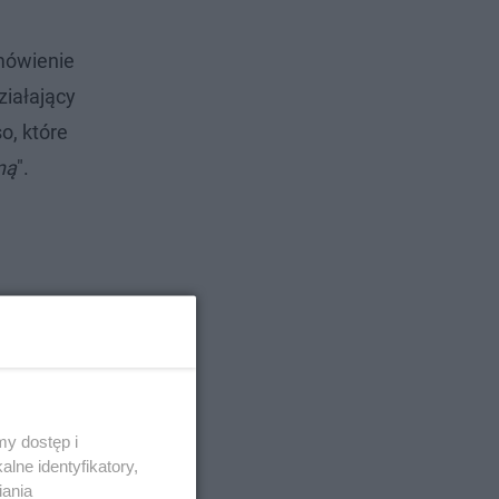
amówienie
ziałający
o, które
ną
".
y dostęp i
lne identyfikatory,
iania