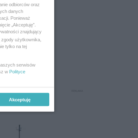
anie odbiorców oraz
nych danych
kacji. Ponieważ
.) Super
ięcie „Akceptuję”.
n, który
ywatności znajdujący
ą zgody użytkownika,
 tylko na tej
a. Ta
 naszych serwisów
esz w
Polityce
10
Akceptuję