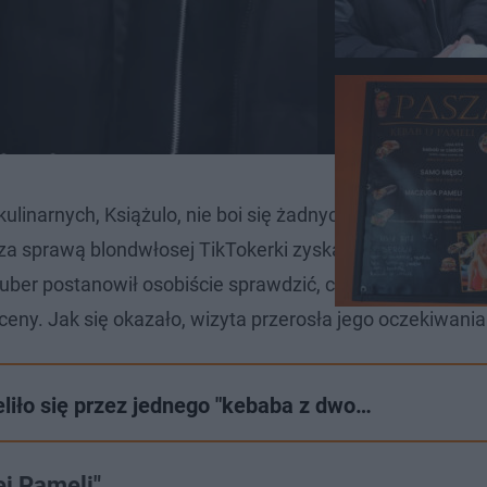
kulinarnych, Książulo, nie boi się żadnych wyzwań. Tym 
 za sprawą blondwłosej TikTokerki zyskał sławę dzięki da
tuber postanowił osobiście sprawdzić, czy kebab reklam
 ceny. Jak się okazało, wizyta przerosła jego oczekiwania
eliło się przez jednego "kebaba z dwo…
ej Pameli"