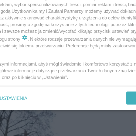
klam, wybór spersonalizowanych treści, pomiar reklam i treści, bad
 zgodą Użytkownika my i Zaufani Partnerzy możemy używać dokład
az aktywnie skanować charakterystykę urządzenia do celów identyfi
obre to jest. Mega mi to smakuje. Za takie pieniądze? (..
ść, prosimy o zgodę na korzystanie z tych technologii poprzez klikn
nie pozytywnie wypowiedział się jego towarzysz, Muala
a i zawsze możesz ją zmienić/wycofać klikając przycisk ustawień pr
ogu strony
. Niektóre rodzaje przetwarzania danych nie wymagaj
iwić się takiemu przetwarzaniu. Preferencje będą miały zastosowanie
 komentarza: "
Bardzo ciężka do jedzenia jest ta anakond
szymi informacjami, abyś mógł świadomie i komfortowo korzystać z
z potężnym kebabem.
gółowe informacje dotyczące przetwarzania Twoich danych znajdzi
s
oraz po kliknięciu w „Ustawienia”.
USTAWIENIA