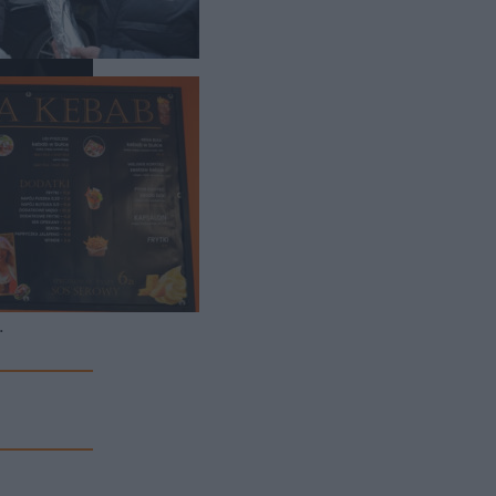
razem jego
niu
owany jako
.