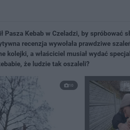
ił Pasza Kebab w Czeladzi, by spróbować s
ytywna recenzja wywołała prawdziwe szale
e kolejki, a właściciel musiał wydać specja
babie, że ludzie tak oszaleli?
10