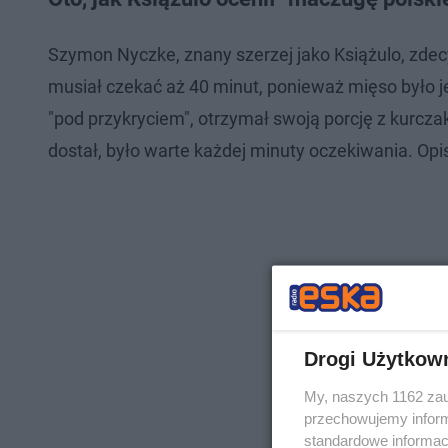
Szymon Nyczke, znany szerzej jako Książulo, zdec
musiał czekać aż 40 minut, ponieważ mięso było je
"pod przykryciem", otrzymał swoją porcję z kurczak
dostał, było warte każdej minuty oczekiwania. Opisa
Drogi Użytkow
My, naszych 1162 zau
przechowujemy informa
standardowe informac