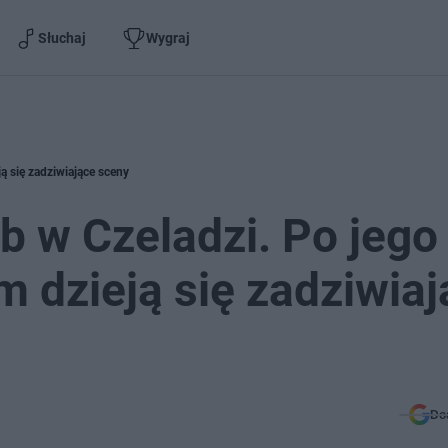
Słuchaj
Wygraj
ją się zadziwiające sceny
b w Czeladzi. Po jego
m dzieją się zadziwia
Do