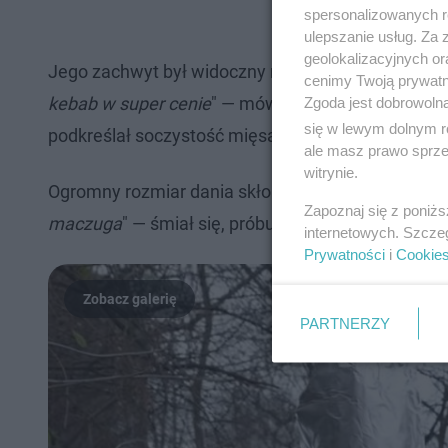
spersonalizowanych re
ulepszanie usług. Za
geolokalizacyjnych or
Jego zachwyt był widoczny na nagraniu. "
Bardzo d
cenimy Twoją prywatno
kebab w super cenie
" — mówił z entuzjazmem. Rów
Zgoda jest dobrowoln
się w lewym dolnym r
podkreślał soczystość mięsa.
ale masz prawo sprzec
witrynie.
Ogromny rozmiar dania skłonił go do żartobliwego
Zapoznaj się z poniż
maczuga
" — śmiał się, próbując poradzić sobie 
internetowych. Szcze
Prywatności
i
Cookie
PARTNERZY