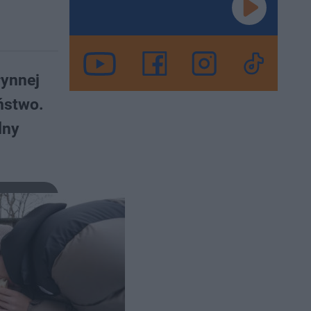
łynnej
ństwo.
lny