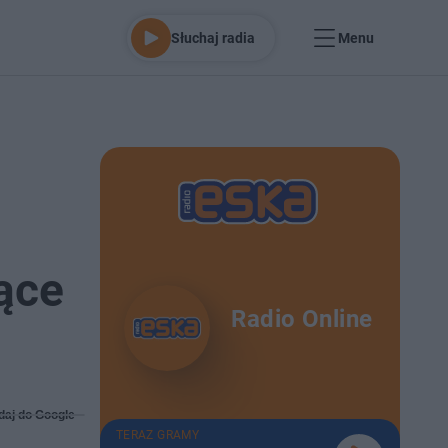
Słuchaj radia
Menu
jące
Radio Online
daj do Google
TERAZ GRAMY