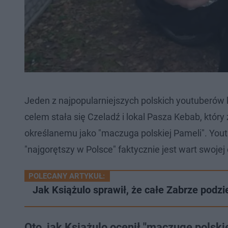
Jeden z najpopularniejszych polskich youtuberów 
celem stała się Czeladź i lokal Pasza Kebab, który
określanemu jako "maczuga polskiej Pameli". You
"najgorętszy w Polsce" faktycznie jest wart swojej
POLECANY ARTYKUŁ:
Jak Książulo sprawił, że całe Zabrze podzi
Oto, jak Książulo ocenił "maczugę polski