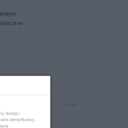
 którym
alni za te
y dostęp i
lne identyfikatory,
iania