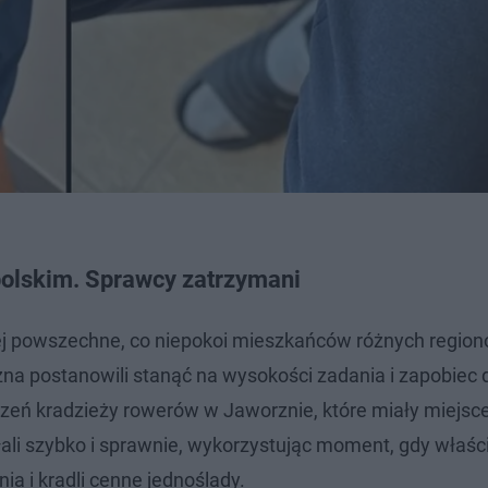
polskim. Sprawcy zatrzymani
iej powszechne, co niepokoi mieszkańców różnych region
na postanowili stanąć na wysokości zadania i zapobiec
zeń kradzieży rowerów w Jaworznie, które miały miejsc
łali szybko i sprawnie, wykorzystując moment, gdy właści
ia i kradli cenne jednoślady.