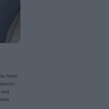
ów Polski.
 dalszym
e pod
ciele