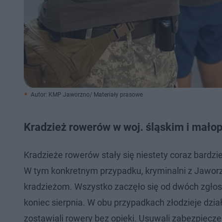
Autor: KMP Jaworzno/ Materiały prasowe
Kradzież rowerów w woj. śląskim i mało
Kradzieże rowerów stały się niestety coraz bardz
W tym konkretnym przypadku, kryminalni z Jaworz
kradzieżom. Wszystko zaczęło się od dwóch zgłos
koniec sierpnia. W obu przypadkach złodzieje dzia
zostawiali rowery bez opieki. Usuwali zabezpieczen