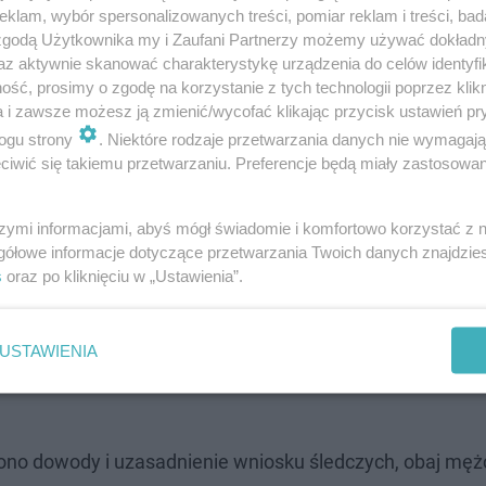
klam, wybór spersonalizowanych treści, pomiar reklam i treści, bad
atrzymany przez funkcjonariuszy. Następnie śledczy ustal
 zgodą Użytkownika my i Zaufani Partnerzy możemy używać dokład
az aktywnie skanować charakterystykę urządzenia do celów identyfi
się w miejscowości Wieszowa pod Tarnowskimi Górami.
ść, prosimy o zgodę na korzystanie z tych technologii poprzez klikn
 dokonali zaskakującego odkrycia - ujawnili aż 11 skradz
a i zawsze możesz ją zmienić/wycofać klikając przycisk ustawień pr
 przekroczyła 50 tysięcy złotych.
ogu strony
. Niektóre rodzaje przetwarzania danych nie wymagaj
iwić się takiemu przetwarzaniu. Preferencje będą miały zastosowanie
ęcej
szymi informacjami, abyś mógł świadomie i komfortowo korzystać z
gółowe informacje dotyczące przetwarzania Twoich danych znajdzi
arzuty obejmują kradzież dwóch rowerów z terenu Jaworzn
s
oraz po kliknięciu w „Ustawienia”.
ednośladu z terenu Krakowa o wartości ponad 12 tysięcy z
stalić pochodzenie pozostałych rowerów odnalezionych w
USTAWIENIA
 zarzutami i zwiększoną odpowiedzialnością karną dla 
ono dowody i uzasadnienie wniosku śledczych, obaj męż