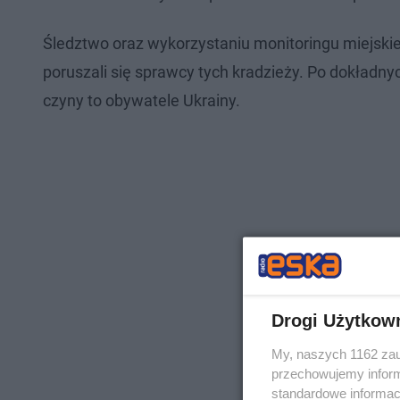
Śledztwo oraz wykorzystaniu monitoringu miejski
poruszali się sprawcy tych kradzieży. Po dokładny
czyny to obywatele Ukrainy.
Drogi Użytkow
My, naszych 1162 zau
przechowujemy informa
standardowe informac