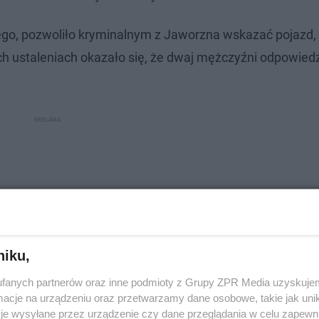
ego, pozwoliło kryminalnym z Jaworzna wskazać pojazd,
ch ustaleniach okazało się, że dwaj mężczyźni odpowiedzi
niku,
fanych partnerów oraz inne podmioty z Grupy ZPR Media uzyskujem
cje na urządzeniu oraz przetwarzamy dane osobowe, takie jak unika
je wysyłane przez urządzenie czy dane przeglądania w celu zapewn