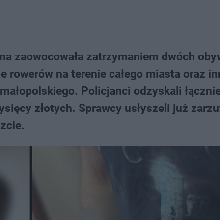
zna zaowocowała zatrzymaniem dwóch obyw
że rowerów na terenie całego miasta oraz i
małopolskiego. Policjanci odzyskali łączni
sięcy złotych. Sprawcy usłyszeli już zarzut
zcie.