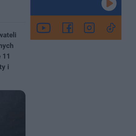
ateli
nnych
e 11
y i