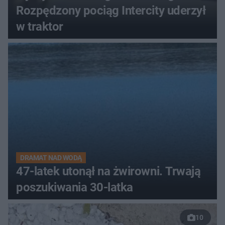
Rozpędzony pociąg Intercity uderzył
w traktor
DRAMAT NAD WODĄ
47-latek utonął na żwirowni. Trwają
poszukiwania 30-latka
10