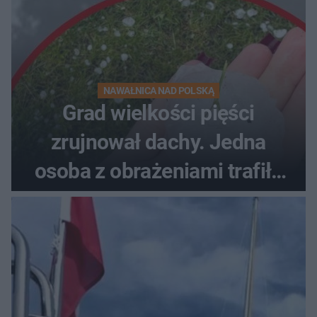
NAWAŁNICA NAD POLSKĄ
Grad wielkości pięści
zrujnował dachy. Jedna
osoba z obrażeniami trafiła
do szpitala