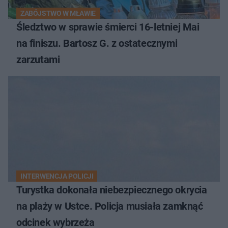
ZABÓJSTWO W MŁAWIE
Śledztwo w sprawie śmierci 16-letniej Mai
na finiszu. Bartosz G. z ostatecznymi
zarzutami
INTERWENCJA POLICJI
Turystka dokonała niebezpiecznego okrycia
na plaży w Ustce. Policja musiała zamknąć
odcinek wybrzeża