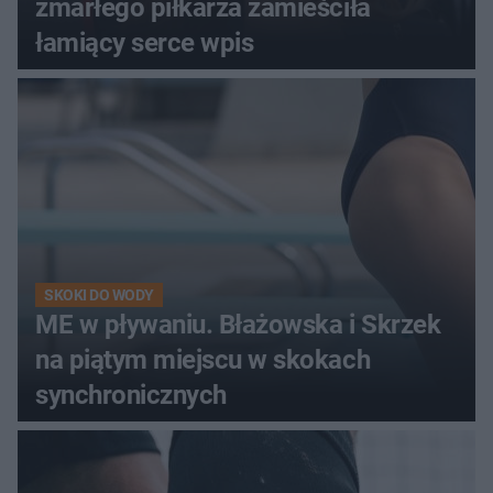
zmarłego piłkarza zamieściła
łamiący serce wpis
SKOKI DO WODY
ME w pływaniu. Błażowska i Skrzek
na piątym miejscu w skokach
synchronicznych