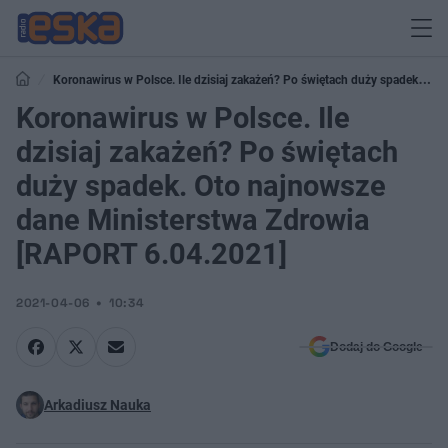
Koronawirus w Polsce. Ile dzisiaj zakażeń? Po świętach duży spadek. Oto
najnowsze dane Ministerstwa Zdrowia [RAPORT 6.04.2021]
Koronawirus w Polsce. Ile
dzisiaj zakażeń? Po świętach
duży spadek. Oto najnowsze
dane Ministerstwa Zdrowia
[RAPORT 6.04.2021]
2021-04-06
10:34
Dodaj do Google
Arkadiusz Nauka