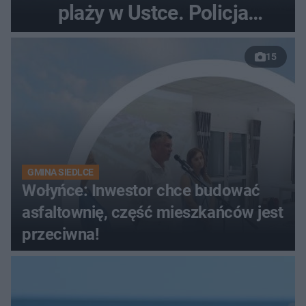
plaży w Ustce. Policja
musiała zamknąć odcinek
15
wybrzeża
GMINA SIEDLCE
Wołyńce: Inwestor chce budować
asfaltownię, część mieszkańców jest
przeciwna!