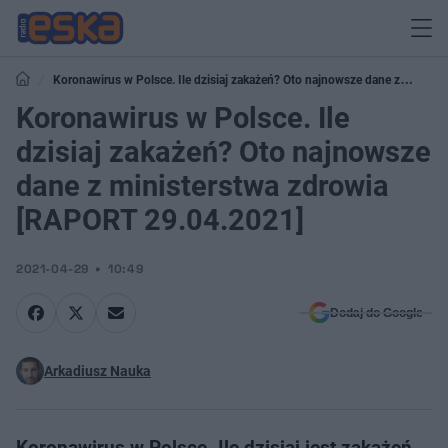
Koronawirus w Polsce. Ile dzisiaj zakażeń? Oto najnowsze dane z
ministerstwa zdrowia [RAPORT 29.04.2021]
Koronawirus w Polsce. Ile
dzisiaj zakażeń? Oto najnowsze
dane z ministerstwa zdrowia
[RAPORT 29.04.2021]
2021-04-29
10:49
Dodaj do Google
Arkadiusz Nauka
Koronawirus w Polsce. Ile dzisiaj jest zakażeń.