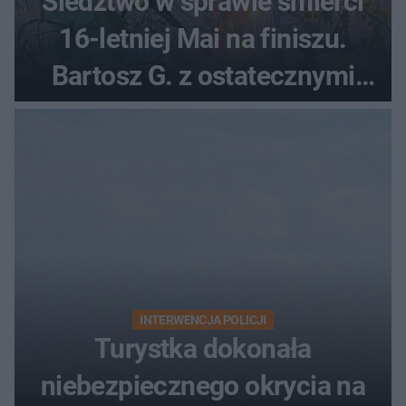
Śledztwo w sprawie śmierci
16-letniej Mai na finiszu.
Bartosz G. z ostatecznymi
zarzutami
INTERWENCJA POLICJI
Turystka dokonała
niebezpiecznego okrycia na