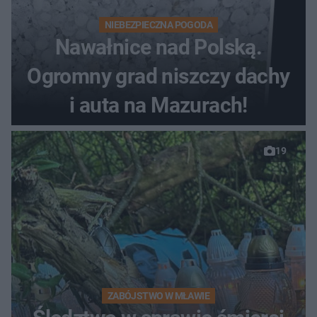
NIEBEZPIECZNA POGODA
Nawałnice nad Polską.
Ogromny grad niszczy dachy
i auta na Mazurach!
19
ZABÓJSTWO W MŁAWIE