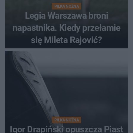
PIŁKA NOŻNA
Legia Warszawa broni
napastnika. Kiedy przełamie
się Mileta Rajović?
PIŁKA NOŻNA
Igor Drapiński opuszcza Piast