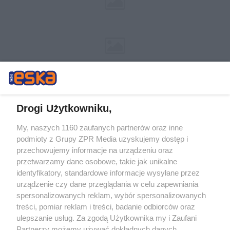
Drogi Użytkowniku,
My, naszych 1160 zaufanych partnerów oraz inne
Żaden utwór zamieszczony w serwisie nie może być powielany i
podmioty z Grupy ZPR Media uzyskujemy dostęp i
rozpowszechniany lub dalej rozpowszechniany w jakikolwiek sposób (w
przechowujemy informacje na urządzeniu oraz
tym także elektroniczny lub mechaniczny) na jakimkolwiek polu
eksploatacji w jakiejkolwiek formie, włącznie z umieszczaniem w
przetwarzamy dane osobowe, takie jak unikalne
Internecie bez pisemnej zgody właściciela praw. Jakiekolwiek użycie lub
identyfikatory, standardowe informacje wysyłane przez
wykorzystanie utworów w całości lub w części z naruszeniem prawa,
tzn. bez właściwej zgody, jest zabronione pod groźbą kary i może być
urządzenie czy dane przeglądania w celu zapewniania
ścigane prawnie.
spersonalizowanych reklam, wybór spersonalizowanych
treści, pomiar reklam i treści, badanie odbiorców oraz
ulepszanie usług. Za zgodą Użytkownika my i Zaufani
Partnerzy możemy używać dokładnych danych