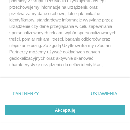
podmioty z Grupy ZPR Media uzyskujemy dostęp i
przechowujemy informacje na urządzeniu oraz
przetwarzamy dane osobowe, takie jak unikalne
identyfikatory, standardowe informacje wysyłane przez
urządzenie czy dane przeglądania w celu zapewniania
DOMOWE SPOSOBY
spersonalizowanych reklam, wybór spersonalizowanych
Domowy spray na muchy. Ten prosty
treści, pomiar reklam i treści, badanie odbiorców oraz
ulepszanie usług. Za zgodą Użytkownika my i Zaufani
roztwór z octu błyskawicznie
Partnerzy możemy używać dokładnych danych
odstraszy uciążliwe owady
geolokalizacyjnych oraz aktywnie skanować
charakterystykę urządzenia do celów identyfikacji.
Ponieważ cenimy Twoją prywatność, prosimy o zgodę na
ZOBACZ WIĘCEJ
korzystanie z tych technologii poprzez kliknięcie
„Akceptuję”. Zgoda jest dobrowolna i zawsze możesz ją
zmienić/wycofać klikając przycisk ustawień prywatności
PARTNERZY
USTAWIENIA
znajdujący się w lewym dolnym rogu strony
. Niektóre
rodzaje przetwarzania danych nie wymagają zgody
Akceptuję
użytkownika, ale masz prawo sprzeciwić się takiemu
przetwarzaniu. Preferencje będą miały zastosowanie tylko
na tej witrynie.