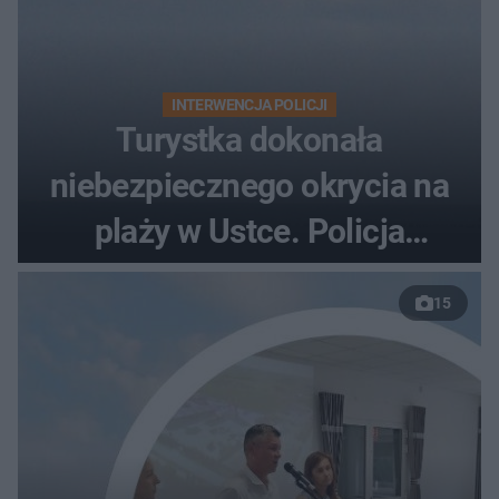
INTERWENCJA POLICJI
Turystka dokonała
niebezpiecznego okrycia na
plaży w Ustce. Policja
musiała zamknąć odcinek
15
wybrzeża