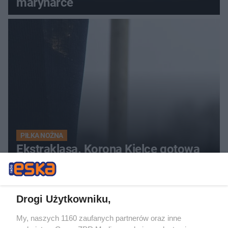
marynarce
PIŁKA NOŻNA
Ekstraklasa. Korona Kielce gotowa
na starcie z liderem
Drogi Użytkowniku,
My, naszych 1160 zaufanych partnerów oraz inne