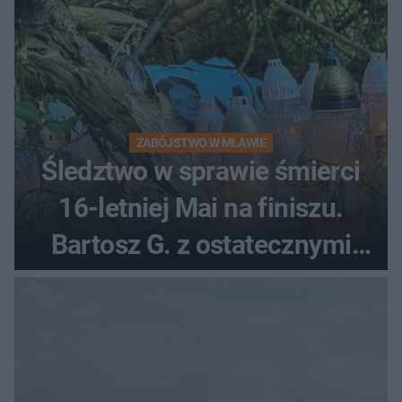
ZABÓJSTWO W MŁAWIE
Śledztwo w sprawie śmierci
16-letniej Mai na finiszu.
Bartosz G. z ostatecznymi
zarzutami