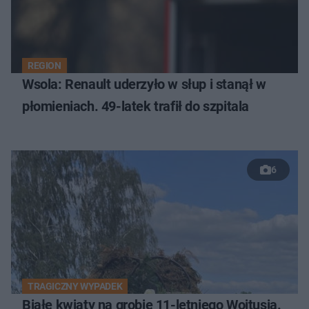
REGION
Wsola: Renault uderzyło w słup i stanął w
płomieniach. 49-latek trafił do szpitala
6
TRAGICZNY WYPADEK
Białe kwiaty na grobie 11-letniego Wojtusia.