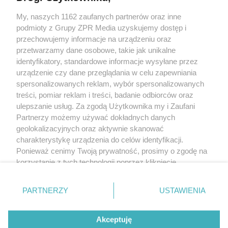
My, naszych 1162 zaufanych partnerów oraz inne
Żaden utwór zamieszczony w serwisie nie może być powielany i
podmioty z Grupy ZPR Media uzyskujemy dostęp i
rozpowszechniany lub dalej rozpowszechniany w jakikolwiek sposób (w
tym także elektroniczny lub mechaniczny) na jakimkolwiek polu
przechowujemy informacje na urządzeniu oraz
eksploatacji w jakiejkolwiek formie, włącznie z umieszczaniem w Internecie
przetwarzamy dane osobowe, takie jak unikalne
bez pisemnej zgody właściciela praw. Jakiekolwiek użycie lub
wykorzystanie utworów w całości lub w części z naruszeniem prawa, tzn.
identyfikatory, standardowe informacje wysyłane przez
bez właściwej zgody, jest zabronione pod groźbą kary i może być ścigane
urządzenie czy dane przeglądania w celu zapewniania
prawnie.
spersonalizowanych reklam, wybór spersonalizowanych
treści, pomiar reklam i treści, badanie odbiorców oraz
ulepszanie usług. Za zgodą Użytkownika my i Zaufani
Partnerzy możemy używać dokładnych danych
geolokalizacyjnych oraz aktywnie skanować
charakterystykę urządzenia do celów identyfikacji.
O nas
Ponieważ cenimy Twoją prywatność, prosimy o zgodę na
korzystanie z tych technologii poprzez kliknięcie
Informacje prawne
„Akceptuję”. Zgoda jest dobrowolna i zawsze możesz ją
zmienić/wycofać klikając przycisk ustawień prywatności
Nasze serwisy
PARTNERZY
USTAWIENIA
znajdujący się w lewym dolnym rogu strony
. Niektóre
rodzaje przetwarzania danych nie wymagają zgody
© 2026 Grupa ZPR Media
Akceptuję
użytkownika, ale masz prawo sprzeciwić się takiemu