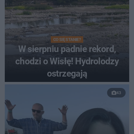
CO SIĘ STANIE?
W sierpniu padnie rekord,
chodzi o Wisłę! Hydrolodzy
ostrzegają
43