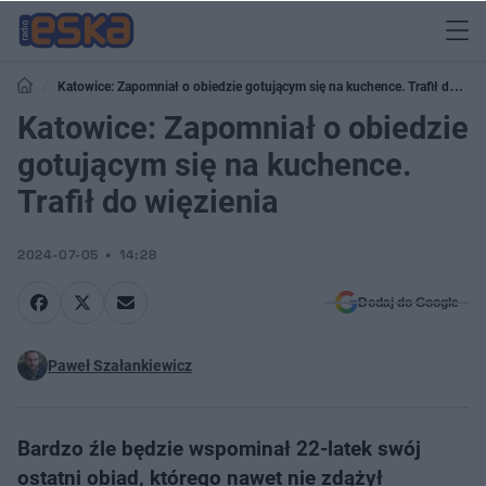
Katowice: Zapomniał o obiedzie gotującym się na kuchence. Trafił do
więzienia
Katowice: Zapomniał o obiedzie
gotującym się na kuchence.
Trafił do więzienia
2024-07-05
14:28
Dodaj do Google
Paweł Szałankiewicz
Bardzo źle będzie wspominał 22-latek swój
ostatni obiad, którego nawet nie zdążył