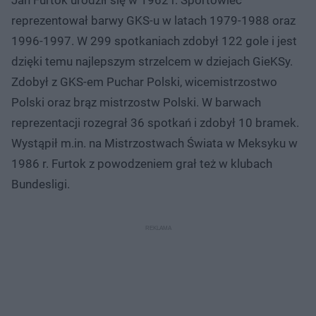
Jan Furtok urodził się w 1962 r. Sportowiec
reprezentował barwy GKS-u w latach 1979-1988 oraz
1996-1997. W 299 spotkaniach zdobył 122 gole i jest
dzięki temu najlepszym strzelcem w dziejach GieKSy.
Zdobył z GKS-em Puchar Polski, wicemistrzostwo
Polski oraz brąz mistrzostw Polski. W barwach
reprezentacji rozegrał 36 spotkań i zdobył 10 bramek.
Wystąpił m.in. na Mistrzostwach Świata w Meksyku w
1986 r. Furtok z powodzeniem grał też w klubach
Bundesligi.