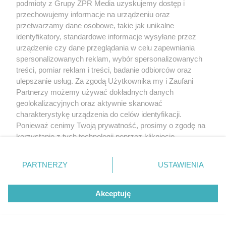
podmioty z Grupy ZPR Media uzyskujemy dostęp i
przechowujemy informacje na urządzeniu oraz
przetwarzamy dane osobowe, takie jak unikalne
identyfikatory, standardowe informacje wysyłane przez
urządzenie czy dane przeglądania w celu zapewniania
spersonalizowanych reklam, wybór spersonalizowanych
treści, pomiar reklam i treści, badanie odbiorców oraz
ulepszanie usług. Za zgodą Użytkownika my i Zaufani
RZADKIE IMIONA
Partnerzy możemy używać dokładnych danych
To imię brzmi jak nazwa
geolokalizacyjnych oraz aktywnie skanować
charakterystykę urządzenia do celów identyfikacji.
europejskiego kraju. W Polsce nosi
Ponieważ cenimy Twoją prywatność, prosimy o zgodę na
je zaledwie 3 kobiety
korzystanie z tych technologii poprzez kliknięcie
„Akceptuję”. Zgoda jest dobrowolna i zawsze możesz ją
zmienić/wycofać klikając przycisk ustawień prywatności
ZOBACZ WIĘCEJ
PARTNERZY
USTAWIENIA
znajdujący się w lewym dolnym rogu strony
. Niektóre
rodzaje przetwarzania danych nie wymagają zgody
Akceptuję
użytkownika, ale masz prawo sprzeciwić się takiemu
przetwarzaniu. Preferencje będą miały zastosowanie tylko
na tej witrynie.