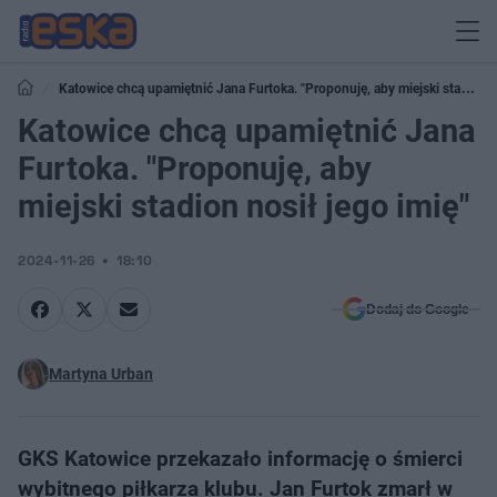
Katowice chcą upamiętnić Jana Furtoka. "Proponuję, aby miejski stadion
nosił jego imię"
Katowice chcą upamiętnić Jana
Furtoka. "Proponuję, aby
miejski stadion nosił jego imię"
2024-11-26
18:10
Dodaj do Google
Martyna Urban
GKS Katowice przekazało informację o śmierci
wybitnego piłkarza klubu. Jan Furtok zmarł w