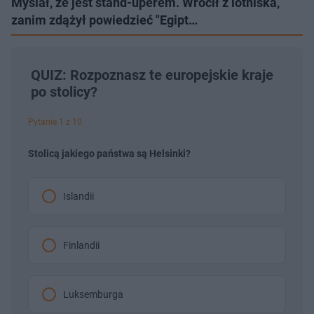
Myślał, że jest stand-uperem. Wrócił z lotniska,
zanim zdążył powiedzieć "Egipt…
QUIZ: Rozpoznasz te europejskie kraje
po stolicy?
Pytanie 1 z 10
Stolicą jakiego państwa są Helsinki?
Islandii
Finlandii
Luksemburga