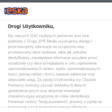
Drogi Użytkowniku,
My, naszych 1162 zaufanych partnerów oraz inne
Żaden utwór zamieszczony w serwisie nie może być powielany i
podmioty z Grupy ZPR Media uzyskujemy dostęp i
rozpowszechniany lub dalej rozpowszechniany w jakikolwiek sposób (w
tym także elektroniczny lub mechaniczny) na jakimkolwiek polu
przechowujemy informacje na urządzeniu oraz
eksploatacji w jakiejkolwiek formie, włącznie z umieszczaniem w Internecie
przetwarzamy dane osobowe, takie jak unikalne
bez pisemnej zgody właściciela praw. Jakiekolwiek użycie lub
identyfikatory, standardowe informacje wysyłane przez
wykorzystanie utworów w całości lub w części z naruszeniem prawa, tzn.
bez właściwej zgody, jest zabronione pod groźbą kary i może być ścigane
urządzenie czy dane przeglądania w celu zapewniania
prawnie.
spersonalizowanych reklam, wybór spersonalizowanych
treści, pomiar reklam i treści, badanie odbiorców oraz
ulepszanie usług. Za zgodą Użytkownika my i Zaufani
Partnerzy możemy używać dokładnych danych
geolokalizacyjnych oraz aktywnie skanować
charakterystykę urządzenia do celów identyfikacji.
Ponieważ cenimy Twoją prywatność, prosimy o zgodę na
O nas
korzystanie z tych technologii poprzez kliknięcie
Informacje prawne