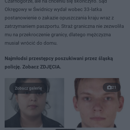
Czarnogórze, ale na chceniu się skończyło. Sąd
Okręgowy w Świdnicy wydał wobec 33-latka
postanowienie o zakazie opuszczania kraju wraz z
zatrzymaniem paszportu. Straż graniczna nie zezwoliła
mu na przekroczenie granicy, dlatego mężczyzna
musiał wrócić do domu.
Najmłodsi przestępcy poszukiwani przez śląską
policję. Zobacz ZDJĘCIA.
21