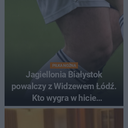
PIŁKA NOŻNA
Jagiellonia Białystok
powalczy z Widzewem Łódź.
Kto wygra w hicie
Ekstraklasy?