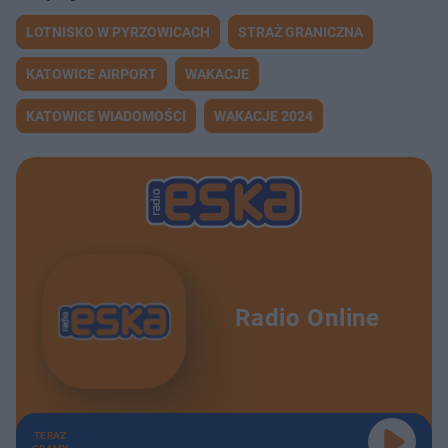
LOTNISKO W PYRZOWICACH
STRAŻ GRANICZNA
KATOWICE AIRPORT
WAKACJE
KATOWICE WIADOMOŚCI
WAKACJE 2024
Radio Online
TERAZ