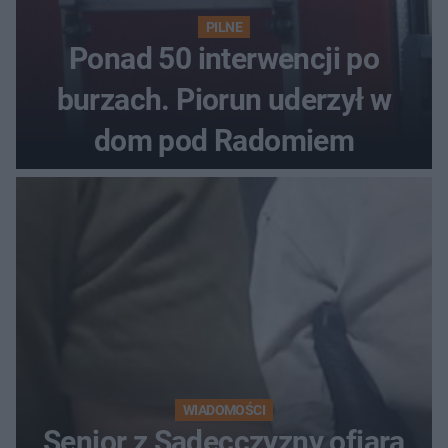
PILNE
Ponad 50 interwencji po
burzach. Piorun uderzył w
dom pod Radomiem
WIADOMOŚCI
Senior z Sądecczyzny ofiarą