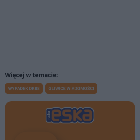
WYPADEK DK88
GLIWICE WIADOMOŚCI