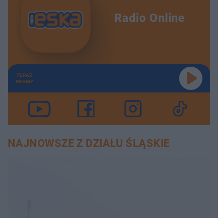
Radio Online
TERAZ
GRAMY
NAJNOWSZE Z DZIAŁU ŚLĄSKIE