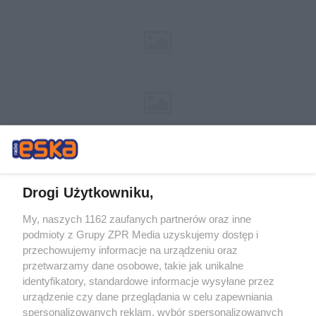
Drogi Użytkowniku,
My, naszych 1162 zaufanych partnerów oraz inne
Żaden utwór zamieszczony w serwisie nie może być powielany i
podmioty z Grupy ZPR Media uzyskujemy dostęp i
rozpowszechniany lub dalej rozpowszechniany w jakikolwiek sposób (w
tym także elektroniczny lub mechaniczny) na jakimkolwiek polu
przechowujemy informacje na urządzeniu oraz
eksploatacji w jakiejkolwiek formie, włącznie z umieszczaniem w Internecie
przetwarzamy dane osobowe, takie jak unikalne
bez pisemnej zgody właściciela praw. Jakiekolwiek użycie lub
identyfikatory, standardowe informacje wysyłane przez
wykorzystanie utworów w całości lub w części z naruszeniem prawa, tzn.
bez właściwej zgody, jest zabronione pod groźbą kary i może być ścigane
urządzenie czy dane przeglądania w celu zapewniania
prawnie.
spersonalizowanych reklam, wybór spersonalizowanych