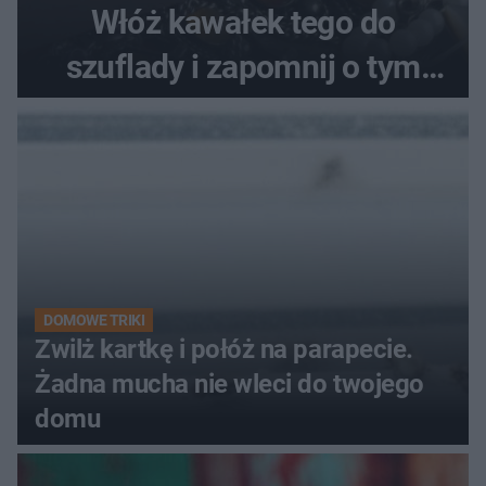
Włóż kawałek tego do
szuflady i zapomnij o tym
problemie. Sposób na
pociemniałą biżuterię
DOMOWE TRIKI
Zwilż kartkę i połóż na parapecie.
Żadna mucha nie wleci do twojego
domu