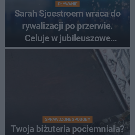
PŁYWANIE
Sarah Sjoestroem wraca do
rywalizacji po przerwie.
Celuje w jubileuszowe
medale na ME
SPRAWDZONE SPOSOBY
Twoja biżuteria pociemniała?