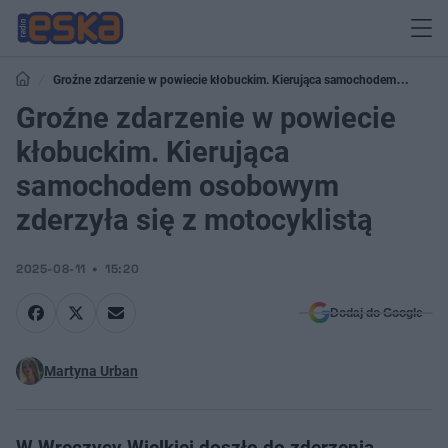
Groźne zdarzenie w powiecie kłobuckim. Kierująca samochodem
osobowym zderzyła się z motocyklistą
Groźne zdarzenie w powiecie
kłobuckim. Kierująca
samochodem osobowym
zderzyła się z motocyklistą
2025-08-11
15:20
Dodaj do Google
Martyna Urban
W Wręczycy Wielkiej doszło do zderzenia