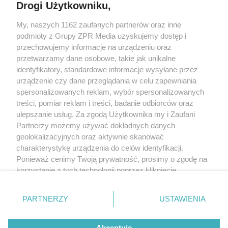
Drogi Użytkowniku,
My, naszych 1162 zaufanych partnerów oraz inne
Żaden utwór zamieszczony w serwisie nie może być powielany i
podmioty z Grupy ZPR Media uzyskujemy dostęp i
rozpowszechniany lub dalej rozpowszechniany w jakikolwiek sposób (w
tym także elektroniczny lub mechaniczny) na jakimkolwiek polu
przechowujemy informacje na urządzeniu oraz
eksploatacji w jakiejkolwiek formie, włącznie z umieszczaniem w Internecie
przetwarzamy dane osobowe, takie jak unikalne
bez pisemnej zgody właściciela praw. Jakiekolwiek użycie lub
wykorzystanie utworów w całości lub w części z naruszeniem prawa, tzn.
identyfikatory, standardowe informacje wysyłane przez
bez właściwej zgody, jest zabronione pod groźbą kary i może być ścigane
urządzenie czy dane przeglądania w celu zapewniania
prawnie.
spersonalizowanych reklam, wybór spersonalizowanych
treści, pomiar reklam i treści, badanie odbiorców oraz
ulepszanie usług. Za zgodą Użytkownika my i Zaufani
Partnerzy możemy używać dokładnych danych
geolokalizacyjnych oraz aktywnie skanować
charakterystykę urządzenia do celów identyfikacji.
O nas
Ponieważ cenimy Twoją prywatność, prosimy o zgodę na
korzystanie z tych technologii poprzez kliknięcie
Informacje prawne
„Akceptuję”. Zgoda jest dobrowolna i zawsze możesz ją
zmienić/wycofać klikając przycisk ustawień prywatności
Nasze serwisy
PARTNERZY
USTAWIENIA
znajdujący się w lewym dolnym rogu strony
. Niektóre
rodzaje przetwarzania danych nie wymagają zgody
© 2026 Grupa ZPR Media
Akceptuję