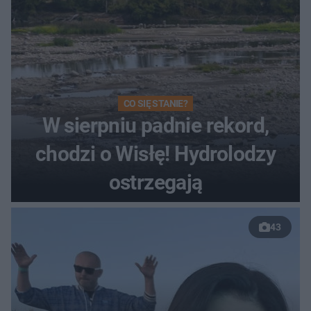
CO SIĘ STANIE?
W sierpniu padnie rekord,
chodzi o Wisłę! Hydrolodzy
ostrzegają
43