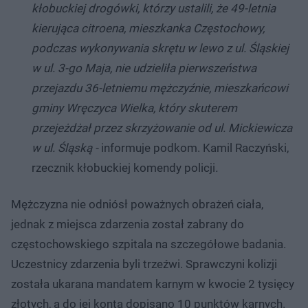
kłobuckiej drogówki, którzy ustalili, że 49-letnia
kierująca citroena, mieszkanka Częstochowy,
podczas wykonywania skrętu w lewo z ul. Śląskiej
w ul. 3-go Maja, nie udzieliła pierwszeństwa
przejazdu 36-letniemu mężczyźnie, mieszkańcowi
gminy Wręczyca Wielka, który skuterem
przejeżdżał przez skrzyżowanie od ul. Mickiewicza
w ul. Śląską -
informuje podkom. Kamil Raczyński,
rzecznik kłobuckiej komendy policji
.
Mężczyzna nie odniósł poważnych obrażeń ciała,
jednak z miejsca zdarzenia został zabrany do
częstochowskiego szpitala na szczegółowe badania.
Uczestnicy zdarzenia byli trzeźwi. Sprawczyni kolizji
została ukarana mandatem karnym w kwocie 2 tysięcy
złotych, a do jej konta dopisano 10 punktów karnych.