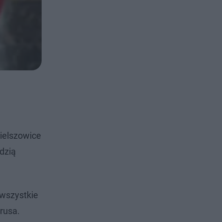
ielszowice
dzią
 wszystkie
rusa.