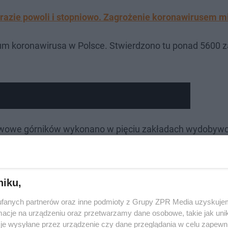
razie powoli i stopniowo. Zagrożenie koronawirusem m
um koronawirusa w Polsce. Stwierdzono tu ponad 5600 
iewowe górników wykonano w pięciu zakładach wydobyw
nków rodziny górników. Rozpoczęto już także etap trzeci 
, u których stwierdzono wynik ujemny za pierwszym ra
 dwukrotnie testy wykazały wynik ujemny.
niku,
fanych partnerów oraz inne podmioty z Grupy ZPR Media uzyskujem
, Murcki-Staszic i Jankowice przywracają normalną pra
cje na urządzeniu oraz przetwarzamy dane osobowe, takie jak unika
awdopodobnie 20 maja, a następnie ruszy Pniówek
- poin
je wysyłane przez urządzenie czy dane przeglądania w celu zapewn