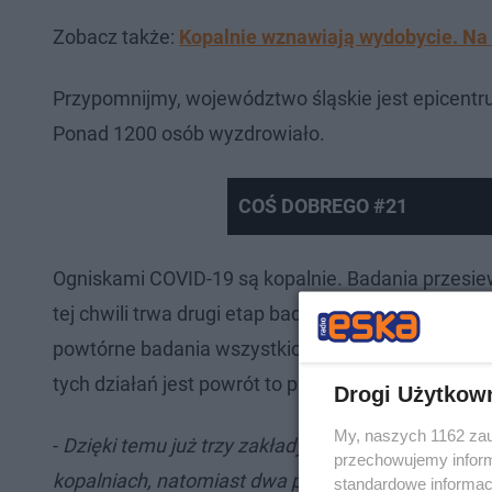
Zobacz także:
Kopalnie wznawiają wydobycie. Na 
Przypomnijmy, województwo śląskie jest epicentr
Ponad 1200 osób wyzdrowiało.
COŚ DOBREGO #21
Ogniskami COVID-19 są kopalnie. Badania przes
tej chwili trwa drugi etap badań – tym razem czło
powtórne badania wszystkich pracowników kopalń
tych działań jest powrót to pracy osób, u których
Drogi Użytkow
My, naszych 1162 zau
-
Dzięki temu już trzy zakłady wydobywcze: Bobrek
przechowujemy informa
kopalniach, natomiast dwa pozostałe: Sośnica pr
standardowe informac