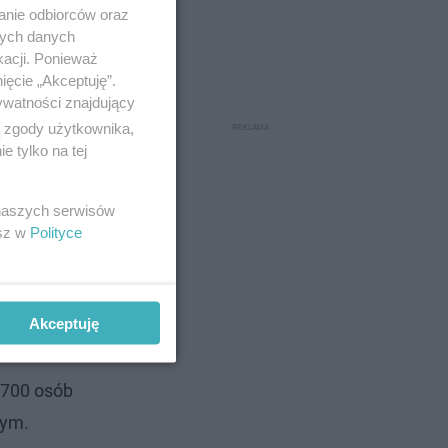
anie odbiorców oraz
nych danych
kacji. Ponieważ
ięcie „Akceptuję”.
ywatności znajdujący
ą zgody użytkownika,
 tylko na tej
 naszych serwisów
esz w
Polityce
Akceptuję
2700 osób
wym.