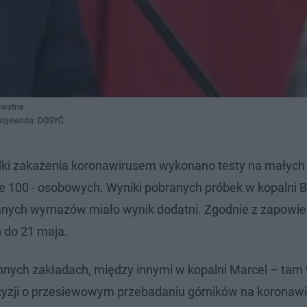
ywatne
y wojewoda: DOSYĆ
adki zakażenia koronawirusem wykonano testy na małych
 100 - osobowych. Wyniki pobranych próbek w kopalni B
adanych wymazów miało wynik dodatni. Zgodnie z zapowie
 do 21 maja.
nnych zakładach, między innymi w kopalni Marcel – tam
ecyzji o przesiewowym przebadaniu górników na koronawi