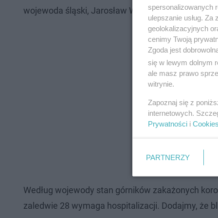
spersonalizowanych re
wojewoda śląski, Jarosław Wieczorek.
ulepszanie usług. Za
geolokalizacyjnych or
cenimy Twoją prywatno
Zgoda jest dobrowoln
się w lewym dolnym r
ale masz prawo sprzec
witrynie.
Zapoznaj się z poniż
internetowych. Szcze
Prywatności
i
Cookie
PARTNERZY
Według wojewody stan górników zakażonych koron
zaledwie 28 wymaga hospitalizacji. Dodajmy, że 