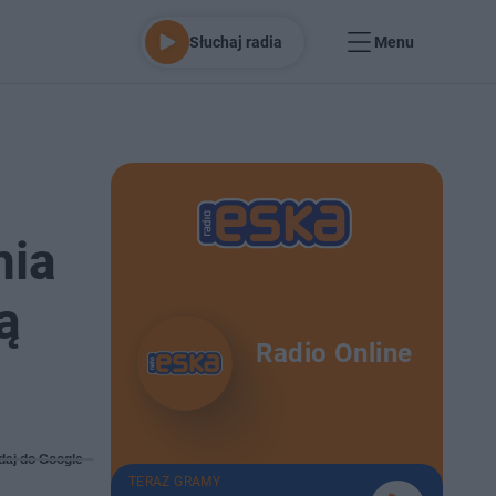
Słuchaj radia
Menu
nia
ą
Radio Online
daj do Google
TERAZ GRAMY