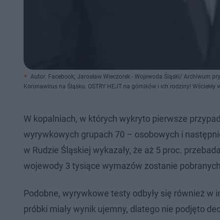
Autor: Facebook; Jarosław Wieczorek - Wojewoda Śląski/ Archiwum pr
Koronawirus na Śląsku. OSTRY HEJT na górników i ich rodziny! Wściekł
W kopalniach, w których wykryto pierwsze przyp
wyrywkowych grupach 70 – osobowych i następnie
w Rudzie Śląskiej wykazały, że aż 5 proc. przeb
wojewody 3 tysiące wymazów zostanie pobranych
Podobne, wyrywkowe testy odbyły się również w i
próbki miały wynik ujemny, dlatego nie podjęto d