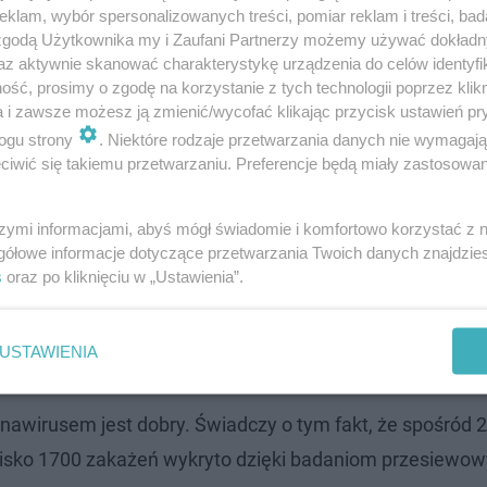
klam, wybór spersonalizowanych treści, pomiar reklam i treści, bad
 zgodą Użytkownika my i Zaufani Partnerzy możemy używać dokład
az aktywnie skanować charakterystykę urządzenia do celów identyfi
ść, prosimy o zgodę na korzystanie z tych technologii poprzez klikn
a i zawsze możesz ją zmienić/wycofać klikając przycisk ustawień pr
ogu strony
. Niektóre rodzaje przetwarzania danych nie wymagaj
iwić się takiemu przetwarzaniu. Preferencje będą miały zastosowanie
szymi informacjami, abyś mógł świadomie i komfortowo korzystać z
gółowe informacje dotyczące przetwarzania Twoich danych znajdzi
s
oraz po kliknięciu w „Ustawienia”.
USTAWIENIA
awirusem jest dobry. Świadczy o tym fakt, że spośród 
blisko 1700 zakażeń wykryto dzięki badaniom przesiewo