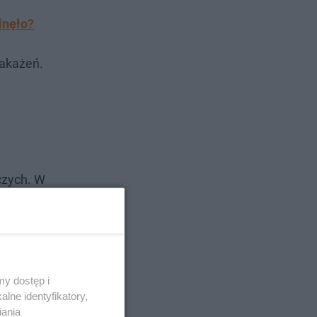
inęło?
zakażeń.
czych. W
–
zem. Celem
y dostęp i
cę w
lne identyfikatory,
formował
iania