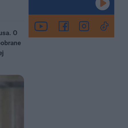
usa. O
pobrane
ej