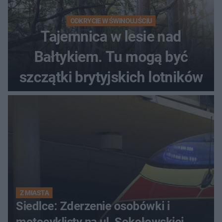
ODKRYCIE W ŚWINOUJŚCIU
Tajemnica w lesie nad
Bałtykiem. Tu mogą być
szczątki brytyjskich lotników
Z MIASTA
Siedlce: Zderzenie osobówki i