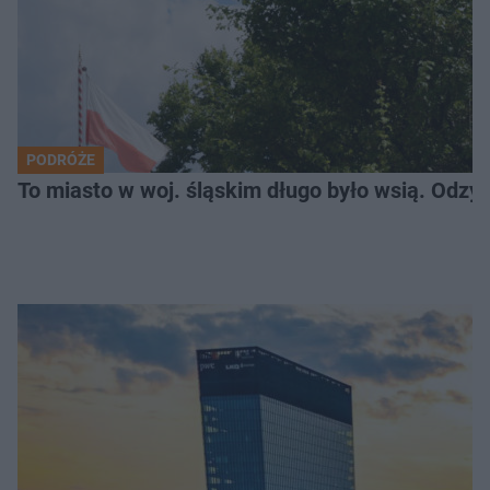
PODRÓŻE
To miasto w woj. śląskim długo było wsią. Odzy