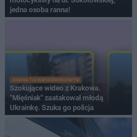
motocyklisty na ul. Sokołowskiej,
jedna osoba ranna!
ATAK NA TLE NARODOWOŚCIOWYM
Szokujące wideo z Krakowa.
"Mięśniak" zaatakował młodą
Ukrainkę. Szuka go policja