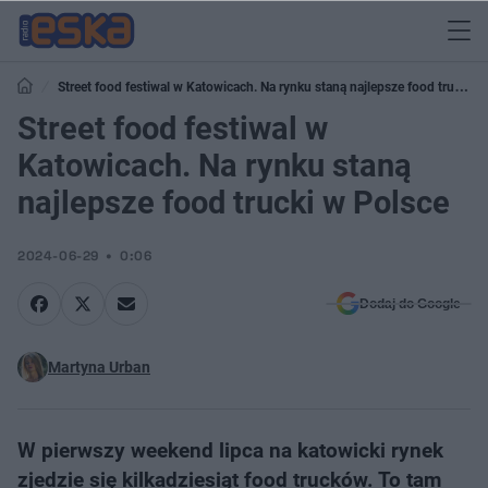
Street food festiwal w Katowicach. Na rynku staną najlepsze food trucki w
Polsce
Street food festiwal w
Katowicach. Na rynku staną
najlepsze food trucki w Polsce
2024-06-29
0:06
Dodaj do Google
Martyna Urban
W pierwszy weekend lipca na katowicki rynek
zjedzie się kilkadziesiąt food trucków. To tam