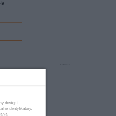
ołe
y dostęp i
lne identyfikatory,
iania