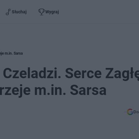
Słuchaj
Wygraj
je m.in. Sarsa
Czeladzi. Serce Zagł
zeje m.in. Sarsa
Do