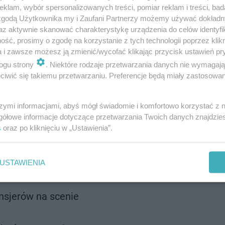
klam, wybór spersonalizowanych treści, pomiar reklam i treści, bad
 zgodą Użytkownika my i Zaufani Partnerzy możemy używać dokład
az aktywnie skanować charakterystykę urządzenia do celów identyfi
rogram wydarzenia
ść, prosimy o zgodę na korzystanie z tych technologii poprzez klikn
a i zawsze możesz ją zmienić/wycofać klikając przycisk ustawień pr
 program wydarzeń. Oto szczegółowy plan wydarzenia:
ogu strony
. Niektóre rodzaje przetwarzania danych nie wymagaj
iwić się takiemu przetwarzaniu. Preferencje będą miały zastosowanie
szymi informacjami, abyś mógł świadomie i komfortowo korzystać z
gółowe informacje dotyczące przetwarzania Twoich danych znajdzi
s
oraz po kliknięciu w „Ustawienia”.
ansjerów na scenie
USTAWIENIA
sjerów na scenie
nsjerów na scenie