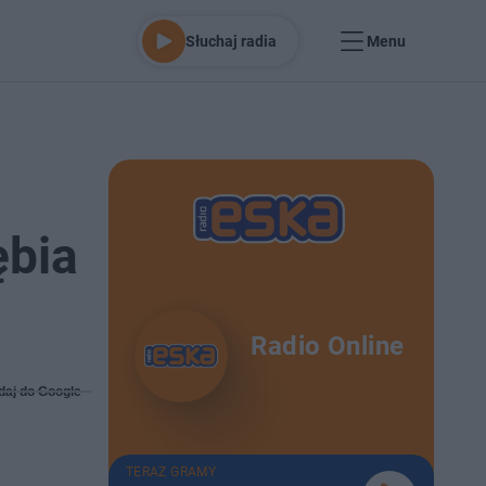
Słuchaj radia
Menu
ębia
Radio Online
daj do Google
TERAZ GRAMY