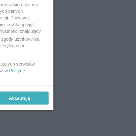
anie odbiorców oraz
nych danych
kacji. Ponieważ
ięcie „Akceptuję”.
ywatności znajdujący
ą zgody użytkownika,
 tylko na tej
 naszych serwisów
esz w
Polityce
Akceptuję