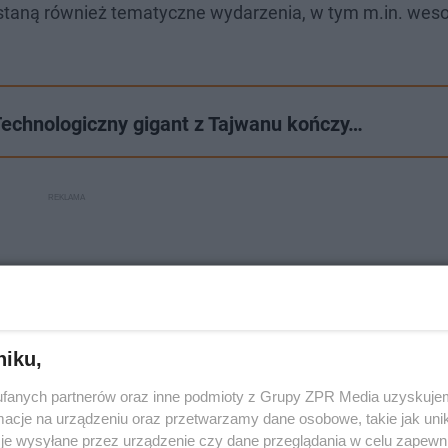
staną również tematyczne wydarzenia, w tym m.in. wes
Technologiczny gigant z Tajwanu kończy…
niku,
fanych partnerów oraz inne podmioty z Grupy ZPR Media uzyskujem
cje na urządzeniu oraz przetwarzamy dane osobowe, takie jak unika
je wysyłane przez urządzenie czy dane przeglądania w celu zapewn