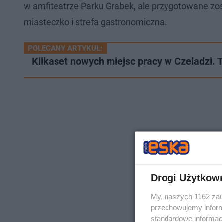
w amfiteatrze Parku Grabek, ale przygotowane zo
miasteczko i strefa gastronomiczna.
POLECANY ARTYKUŁ:
Kilkaset nowych miejsc pracy w Czeladzi. 
Drogi Użytkow
My, naszych 1162 zau
przechowujemy informa
standardowe informac