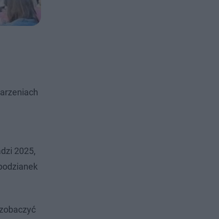
darzeniach
dzi 2025,
spodzianek
 zobaczyć